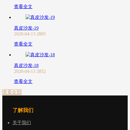
查看全文
真皮沙发-19
2020-04-13
2885
查看全文
真皮沙发-18
2020-04-13
2852
查看全文
查看全部
了解我们
关于我们