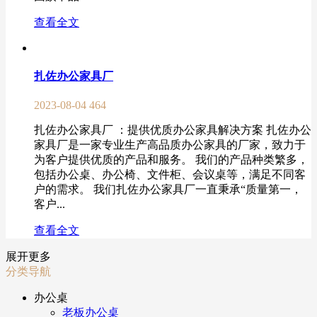
查看全文
扎佐办公家具厂
2023-08-04
464
扎佐办公家具厂 ：提供优质办公家具解决方案 扎佐办公
家具厂是一家专业生产高品质办公家具的厂家，致力于
为客户提供优质的产品和服务。 我们的产品种类繁多，
包括办公桌、办公椅、文件柜、会议桌等，满足不同客
户的需求。 我们扎佐办公家具厂一直秉承“质量第一，
客户...
查看全文
展开更多
分类导航
办公桌
老板办公桌