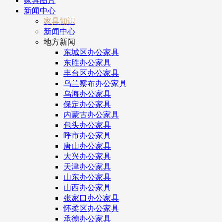
家具图片
新闻中心
家具知识
新闻中心
地方新闻
东城区办公家具
东胜办公家具
丰台区办公家具
乌兰察布办公家具
乌海办公家具
保定办公家具
内蒙古办公家具
包头办公家具
呼市办公家具
唐山办公家具
大兴办公家具
天津办公家具
山东办公家具
山西办公家具
张家口办公家具
怀柔区办公家具
承德办公家具