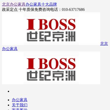
北京办公家具
办公家具十大品牌
政采定点 十年质保
免费咨询电话：010-63717686
北京
办公家具
办公家具
关于我们