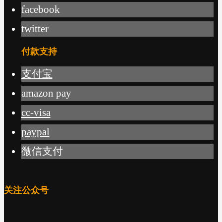
facebook
twitter
付款支持
支付宝
amazon pay
cc-visa
paypal
微信支付
关注公众号