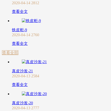
2020-04-14
2812
查看全文
铁皮柜-9
2020-04-14
2760
查看全文
查看全部
真皮沙发-21
2020-04-13
2584
查看全文
真皮沙发-20
2020-04-13
2777