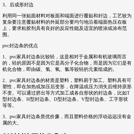
3、后成形封边
利用同一张贴面材料对板面和端面进行覆贴和封边，工艺较为
复杂要注意覆贴材料的外延部分要均匀地沿着端面热压在板
上，要求粘胶剂具有良好的反应性能及适宜的喷涂或涂布范
围。
pvc封边条的优点
1、pvc家具封边条比较轻，这是相对于金属和有机玻璃而言
的，轻的原因不是因为它是高分子化合物，而是因为它们是有
机化合物，即由碳、氢、氧、氯等较轻的元素组成的。
2、pvc家具封边条的材质是塑料，塑料易于加工。塑料具有可
塑性，即在加热或加压后变形，在降温或压力消失后维持原形
不变。可以通过挤出等方式加工成各自形状的封边条，比如T
型封边条、H型封边条、D型封边条、V型封边条、工字形状
等等。
3、pvc家具封边条质优价廉，而且塑料价格的浮动远远没有金
属的大。