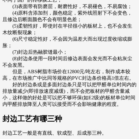
(3)表面带有防磨层，耐磨性好，不易褪色，不易腐蚀；
(4)原料含添加剂，颜色稳定，紫外线照射下不会变色，
且修边后断面颜色不会有明显色差；
(5)柔韧性好，即使封在半径很小的板材上，也不会发生
木纹断裂现象；
(6)尺寸稳定性好，不会因为温差大而出现过度收缩或膨
胀；
(7)封边后热融胶缝最小；
(8)封边条使用一段时间后修边表面会发光而不会粘灰尘
不会发黑。
但是，ABS树脂市场价在12800元/吨左右，制作成本较
高，在市场推广中比同等规格的PVC封边条价格高1倍左右。
好的封边条或是多面封边条只是可以把甲醛单位时间内的
排放量减少(即排放速度减缓)，而不会把板材的甲醛含量减
小，这样做的好处是可以把不够环保(如E2级)的板材单位时间
内甲醛排放降至人类可以接受而不会影响健康的程度。
封边工艺有哪三种
封边工艺一般是有直线、软成型、后成形三种。