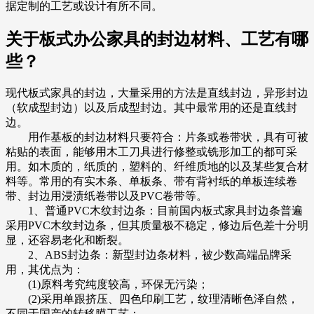
据定制的工艺或设计有所不同。
关于板式办公家具的封边材料、工艺有哪
些？
现代板式家具的封边，大量采用的方法是直线封边，异形封边
（软成型封边）以及后成型封边。其中最常用的还是直线封
边。
用作基板的封边材料只要符合：片条或卷带状，具有可被
粘贴的表面，能够用木工刀具进行修整或铣形加工的都可采
用。如木质的，纸质的，塑料的、纤维质地的以及某些复合材
料等。常用的有实木条、单板条、带有背衬纸的单板连续卷
带、封边用浸渍纸卷带以及PVC卷带等。
1、普通PVC木纹封边条：目前国内板式家具封边条普遍
采用PVC木纹封边条，但其质量极不稳定，修边后色差十分明
显，还容易老化和断裂。
2、ABS封边条：新型封边条材料，被少数高端品牌采
用，其优点为：
(1)原料考究纯度较高，环保无污染；
(2)采用单跟挤压、四色印刷工艺，纹理清晰色泽自然，
不同于国产的转移膜工艺；