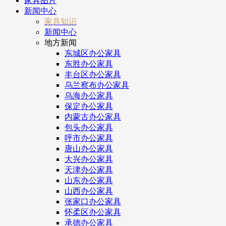
家具图片
新闻中心
家具知识
新闻中心
地方新闻
东城区办公家具
东胜办公家具
丰台区办公家具
乌兰察布办公家具
乌海办公家具
保定办公家具
内蒙古办公家具
包头办公家具
呼市办公家具
唐山办公家具
大兴办公家具
天津办公家具
山东办公家具
山西办公家具
张家口办公家具
怀柔区办公家具
承德办公家具