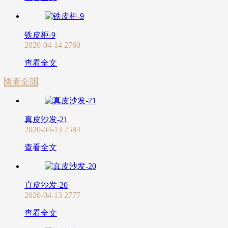
铁皮柜-9
2020-04-14
2760
查看全文
查看全部
真皮沙发-21
2020-04-13
2584
查看全文
真皮沙发-20
2020-04-13
2777
查看全文