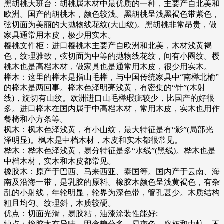
黑胡桃大班台：胡桃属木材中最优质的一种，主要产自北美和
欧洲。国产的胡桃木，颜色较浅。黑胡桃呈浅黑褐色带紫色，
弦切面为美丽的大抛物线花纹(大山纹)。黑胡桃非常昂贵，做
家具通常用木皮，极少用实木。
樱桃文件柜：进口樱桃木主要产自欧洲和北美，木材浅黄褐
色，纹理雅致，弦切面为中等的抛物线花纹，间有小圈纹。樱
桃木也是高档木材，做家具也是通常用木皮，很少用实木。
榉木：这里的榉木是指山毛榉，与中国传统家具中“南榉北榆”
的榉木是两回事。榉木色泽明亮浅黄，有密集的“针”(木射
线)，旋切有山纹。欧洲进口山毛榉瑕疵较少，比国产的好很
多。进口榉木在国内属于中高档木材，常用木皮，实木也用作
餐椅和小方条等。
枫木：枫木色泽浅黄，有小山纹，最大特征是有“影”(局部光
泽明显)。枫木是中档木材，木皮和实木都很常见。
桦木：桦木色泽浅黄，易分特征是多“水线”(黑线)。桦木也是
中档木材，实木和木皮都常见。
橡胶木：原产于巴西、马来西亚、泰国等。国内产于云南、海
南及沿海一带，是乳胶的原料。橡胶木颜色呈浅黄褐色，有杂
乱的小射线，年轮明显，轮界为深色带，管孔甚少。木质结构
粗且均匀。纹理斜，木质较硬。
优点：切面光滑，易胶粘，油漆涂装性能好;