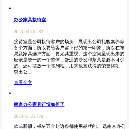
办公家具接待室
2023-03-16
583
接待室是公司接待客户的场所，展现出公司礼貌素养等
各个方面，所以要给客户留下好的第一印象，所以在布
局及家具选择方面，要尤其重视。这个空间呈现出来的
应该是统一的一个整体，舒适的沙发和茶几是必不可少
的，还可摆放一个陈列柜，用来放置获得的荣誉奖项，
突出公...
查看全文
南京办公家具行情如何了
2023-01-25
779
款式新颖，板材五金封边条都使用品牌的。 选南京办公