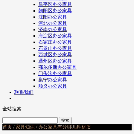
昌平区办公家具
朝阳区办公家具
沈阳办公家具
河北办公家具
济南办公家具
海淀区办公家具
石家庄办公家具
石景山办公家具
西城区办公家具
通州区办公家具
鄂尔多斯办公家具
门头沟办公家具
集宁办公家具
顺义办公家具
联系我们
全站搜索
首页
/
家具知识
/ 办公家具有分哪几种材质