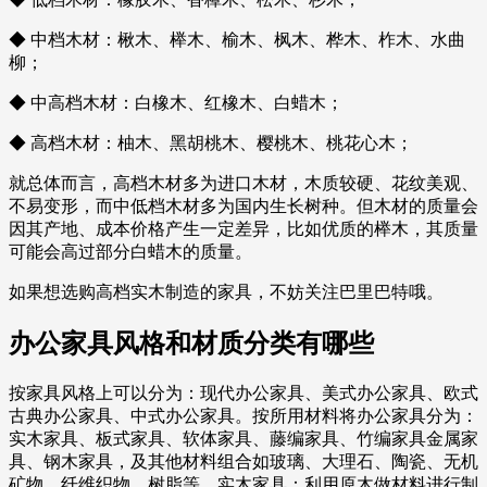
◆ 中档木材：楸木、榉木、榆木、枫木、桦木、柞木、水曲
柳；
◆ 中高档木材：白橡木、红橡木、白蜡木；
◆ 高档木材：柚木、黑胡桃木、樱桃木、桃花心木；
就总体而言，高档木材多为进口木材，木质较硬、花纹美观、
不易变形，而中低档木材多为国内生长树种。但木材的质量会
因其产地、成本价格产生一定差异，比如优质的榉木，其质量
可能会高过部分白蜡木的质量。
如果想选购高档实木制造的家具，不妨关注巴里巴特哦。
办公家具风格和材质分类有哪些
按家具风格上可以分为：现代办公家具、美式办公家具、欧式
古典办公家具、中式办公家具。按所用材料将办公家具分为：
实木家具、板式家具、软体家具、藤编家具、竹编家具金属家
具、钢木家具，及其他材料组合如玻璃、大理石、陶瓷、无机
矿物、纤维织物、树脂等。实木家具：利用原木做材料进行制