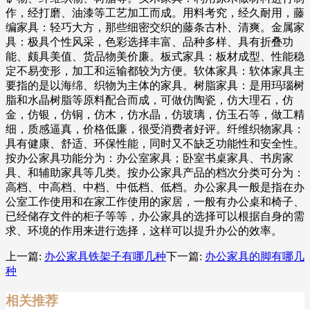
作，经打磨、油漆等工艺加工而成。用料考究，经久耐用，藤
编家具：轻巧大方，那些细密交织的藤条古朴、清爽。金属家
具：极具个性风采，色彩选择丰富、品种多样、具有折叠功
能、颇具美值、货品物美价廉。板式家具：板材成型、性能稳
定不易变形，加工和运输都较为方便。软体家具：软体家具主
要指的是以海绵、织物为主体的家具。树脂家具：是用玛瑙树
脂和水晶树脂等原料配合而成，可做仿陶瓷，仿大理石，仿
金，仿银，仿铜，仿木，仿水晶，仿玻璃，仿玉石等，做工精
细，质感逼真，价格低廉，很受消费者好评。纤维织物家具：
具有健康、舒适、环保性能，同时又不缺乏功能性和安全性。
按办公家具功能分为：办公室家具；卧室书桌家具、书房家
具、和辅助家具等几类。按办公家具产品的档次分类可分为：
高档、中高档、中档、中低档、低档。办公家具一般是指在办
公室工作使用和在家工作使用的家居，一般有办公桌和椅子、
已经储存文件的柜子等等，办公家具的选择可以根据自身的需
求、环境的作用来进行选择，这样可以提升办公的效率。
上一篇:
办公家具铁架子有哪几种
下一篇:
办公家具的脚有哪几
种
相关推荐