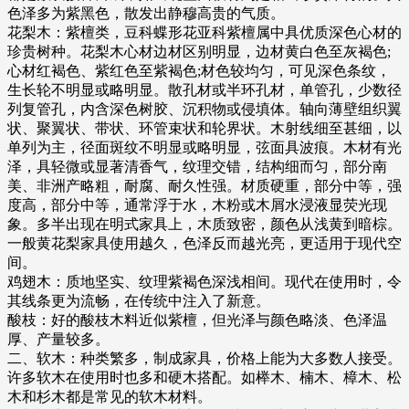
色泽多为紫黑色，散发出静穆高贵的气质。
花梨木：紫檀类，豆科蝶形花亚科紫檀属中具优质深色心材的
珍贵树种。花梨木心材边材区别明显，边材黄白色至灰褐色;
心材红褐色、紫红色至紫褐色;材色较均匀，可见深色条纹，
生长轮不明显或略明显。散孔材或半环孔材，单管孔，少数径
列复管孔，内含深色树胶、沉积物或侵填体。轴向薄壁组织翼
状、聚翼状、带状、环管束状和轮界状。木射线细至甚细，以
单列为主，径面斑纹不明显或略明显，弦面具波痕。木材有光
泽，具轻微或显著清香气，纹理交错，结构细而匀，部分南
美、非洲产略粗，耐腐、耐久性强。材质硬重，部分中等，强
度高，部分中等，通常浮于水，木粉或木屑水浸液显荧光现
象。多半出现在明式家具上，木质致密，颜色从浅黄到暗棕。
一般黄花梨家具使用越久，色泽反而越光亮，更适用于现代空
间。
鸡翅木：质地坚实、纹理紫褐色深浅相间。现代在使用时，令
其线条更为流畅，在传统中注入了新意。
酸枝：好的酸枝木料近似紫檀，但光泽与颜色略淡、色泽温
厚、产量较多。
二、软木：种类繁多，制成家具，价格上能为大多数人接受。
许多软木在使用时也多和硬木搭配。如榉木、楠木、樟木、松
木和杉木都是常见的软木材料。