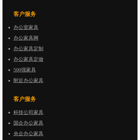
客户服务
办公室家具
办公家具网
办公家具定制
办公家具定做
500强家具
附近办公家具
客户服务
科技公司家具
国企办公家具
央企办公家具