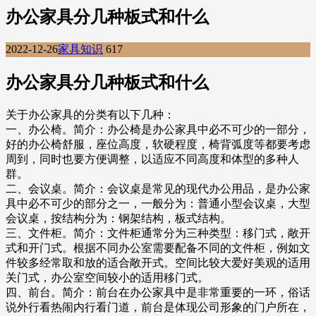
办公家具分几种板式和什么
2022-12-26
家具知识
617
办公家具分几种板式和什么
关于办公家具的分类有以下几种：
一、办公椅。简介：办公椅是办公家具中必不可少的一部分，
好的办公椅舒服，座位高度，软硬程度，椅背弧度等都要考虑
周到，同时也要方便调整，以适应不同高度和体型的多种人
群。
二、会议桌。简介：会议桌是常见的现代办公用品，是办公家
具中必不可少的部分之一，一般分为：普通小型会议桌，大型
会议桌，按结构分为：钢架结构，板式结构。
三、文件柜。简介：文件柜通常分为三种类型：移门式，敞开
式和开门式。根据不同办公室需要配备不同的文件柜，例如文
件较多经常取和放的适合敞开式。空间比较大爱好美观的适用
关门式，办公室空间较小的适用移门式。
四、前台。简介：前台在办公家具中是非常重要的一环，俗话
说外行看热闹内行看门道，前台是体现公司形象的门户所在，