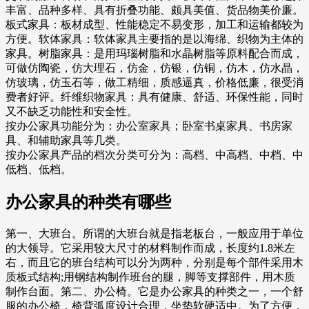
丰富、品种多样、具有折叠功能、颇具美值、货品物美价廉。
板式家具：板材成型、性能稳定不易变形，加工和运输都较为
方便。软体家具：软体家具主要指的是以海绵、织物为主体的
家具。树脂家具：是用玛瑙树脂和水晶树脂等原料配合而成，
可做仿陶瓷，仿大理石，仿金，仿银，仿铜，仿木，仿水晶，
仿玻璃，仿玉石等，做工精细，质感逼真，价格低廉，很受消
费者好评。纤维织物家具：具有健康、舒适、环保性能，同时
又不缺乏功能性和安全性。
按办公家具功能分为：办公室家具；卧室书桌家具、书房家
具、和辅助家具等几类。
按办公家具产品的档次分类可分为：高档、中高档、中档、中
低档、低档。
办公家具的种类有哪些
第一、大班台。所谓的大班台就是指老板台，一般应用于单位
的大领导。它采用较大尺寸的材料制作而成，长度约1.8米左
右，而且它的班台结构可以分为两种，分别是每个部件采用木
质板式结构;用钢结构制作班台的腿，脚等支撑部件，用木质
制作台面。第二、办公椅。它是办公家具的种类之一，一个舒
服的办公椅，椅背弧度设计合理，坐垫软硬适中。为了方便，