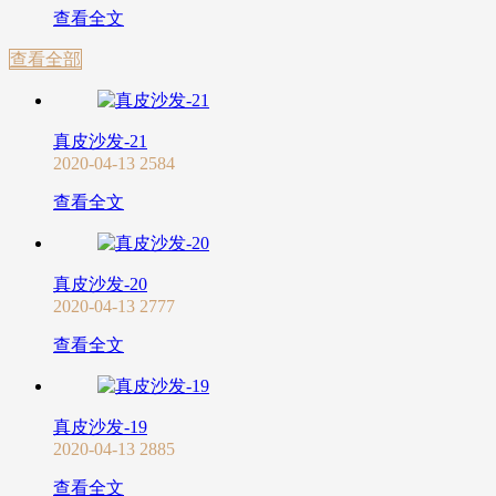
查看全文
查看全部
真皮沙发-21
2020-04-13
2584
查看全文
真皮沙发-20
2020-04-13
2777
查看全文
真皮沙发-19
2020-04-13
2885
查看全文