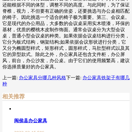
还能根据不同的体型，调整不同的高度。与此同时，为了保证
脊椎，视力，不但要有正确的坐姿，还要挑选与办公桌相匹配
的椅子。因此挑选一个适合的椅子极为重要。第三、会议桌。
它是现代的办公用品，大多数的会议桌采用实木喷漆，环保的
基材，优质的樱桃木皮制作饰面。通常会议桌分为大型会议
桌，普通小型会议桌的种类。如果依据会议桌结构进行分类，
它分为板式结构，钢架结构;如果依据会议形状进行分类，它
又分为椭圆型样式，矩形样式，圆形样式，马肚型样式以及其
它的异型款式。除此之外，办公家具还包含文件柜，办公屏
风，前台，办公沙发，办公桌。由于它们的使用频繁高，建议
你选择质量好的办公家具。
上一篇:
办公家具分哪几种风格
下一篇:
办公家具铁架子有哪几
种
相关推荐
闽侯县办公家具