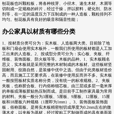
刨花板也叫颗粒板，将各种枝芽、小径木、速生木材、木屑等
切削成一定规格的碎片，经过干燥，拌以胶料，硬化剂、防水
剂等，在一定的温度压力下压制成的一种人造板，颗粒排列不
均匀。刨花板具有良好的吸音和隔音性能；
办公家具以材质有哪些分类
1、按材质分类可分为：实木板、人造板两大类。目前除了地
板和门扇会使用实木板外，一般我们所使用的板材都是人工加
工出来的人造板。2、按成型分类可分为：实心板、夹板、纤
维板、装饰面板、防火板等等。木板的品种。1、实木板顾名
思义，实木板就是采用完整的木材制成的木板材。这些板材坚
固耐用、纹路自然，是装修中优中之选。但由于此类板材造价
高，而且施工工艺要求高，在装修中使用反而并不多。实木板
一般按照板材实质名称分类，没有统一的标准规格。2、夹板
夹板，也称胶合板、行内俗称细芯板。由三层或多层一毫米厚
的单板或薄板胶贴热压制而成。是目前手工制作家具最为常用
的材料。夹板一般分为3厘板、5厘板、9厘板、12厘板、15厘
板和18厘板六种规格（1厘即为1mm）。3、装饰面板装饰面
板，俗称面板。是将实木板精密刨切成厚度为0.2mm左右的微
薄木皮，以夹板为基材，经过胶粘工艺制做而成的具有单面装