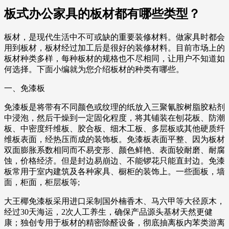
板式办公家具的板材都有哪些类型？
板材，是现代生活中不可或缺的重要装修材料。做家具时都会
用到板材，板材经过加工后是很好的装修材料。目前市场上的
板材种类多样，每种板材的规格也不尽相同，让用户不知道如
何选择。下面小编就为您介绍板材的种类有哪些。
一、免漆板
免漆板是将带有不同颜色或纹理的纸放入三聚氰胺树脂胶粘剂
中浸泡，然后干燥到一定固化程度，将其铺装在刨花板、防潮
板、中密度纤维板、胶合板、细木工板、多层板或其他硬质纤
维板表面，经热压而成的装饰板。免漆板表面平整、因为板材
双面膨胀系数相同而不易变形、颜色鲜艳、表面较耐磨、耐腐
蚀，价格经济。但是封边易崩边、不能锣花只能直封边。免漆
板常用于室内建筑及各种家具、橱柜的装饰上。一些面板，墙
面，柜面，柜层板等;
大王椰免漆板采用进口采制国外楠香木、马六甲等大径原木，
经过30天海运，2次人工养生，确保产品源头基材天然更健
康；独创专用于板材的精密除醛设备，彻底抽离板内苯类游离