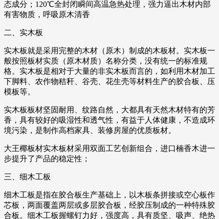
态成分；120℃全封闭瞬间高温急热处理，强力逼出木材内部
有害物质，呼吸原木清香
二、实木板
实木板就是采用完整的木材（原木）制成的木板材。实木板一
般按照板材实质（原木材质）名称分类，没有统一的标准规
格。实木板是相对于大量的非实木板而言的，如利用木材加工
下脚料、农作物秸秆、谷壳、花生壳等材料生产的胶合板、压
模板等。
实木板板材坚固耐用、纹路自然，大都具有天然木材特有的芳
香，具有较好的吸湿性和透气性，有益于人体健康，不造成环
境污染，是制作高档家具、装修房屋的优质板材。
大王椰板材实木板材采用双面工艺创新组合，进口楠香木进一
步提升了产品的稳定性；
三、细木工板
细木工板是指在胶合板生产基础上，以木板条拼接或空心板作
芯板，两面覆盖两层或多层胶合板，经胶压制成的一种特殊胶
合板。细木工板握螺钉力好，强度高，具有质坚、吸声、绝热