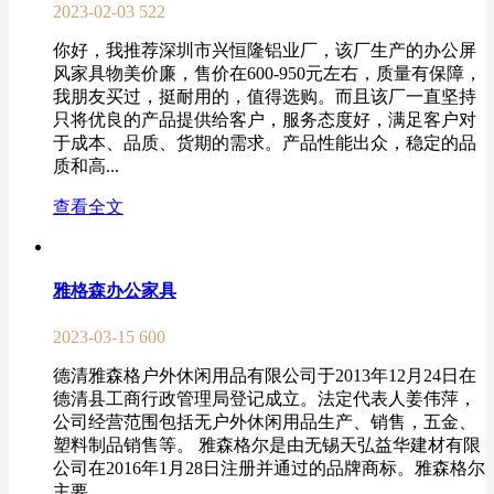
2023-02-03
522
你好，我推荐深圳市兴恒隆铝业厂，该厂生产的办公屏
风家具物美价廉，售价在600-950元左右，质量有保障，
我朋友买过，挺耐用的，值得选购。而且该厂一直坚持
只将优良的产品提供给客户，服务态度好，满足客户对
于成本、品质、货期的需求。产品性能出众，稳定的品
质和高...
查看全文
雅格森办公家具
2023-03-15
600
德清雅森格户外休闲用品有限公司于2013年12月24日在
德清县工商行政管理局登记成立。法定代表人姜伟萍，
公司经营范围包括无户外休闲用品生产、销售，五金、
塑料制品销售等。 雅森格尔是由无锡天弘益华建材有限
公司在2016年1月28日注册并通过的品牌商标。雅森格尔
主要...