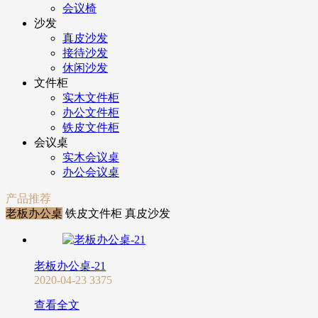
会议椅
沙发
真皮沙发
接待沙发
休闲沙发
文件柜
实木文件柜
办公文件柜
铁皮文件柜
会议桌
实木会议桌
办公会议桌
产品推荐
老板办公桌
铁皮文件柜
真皮沙发
老板办公桌-21
2020-04-23
3375
查看全文