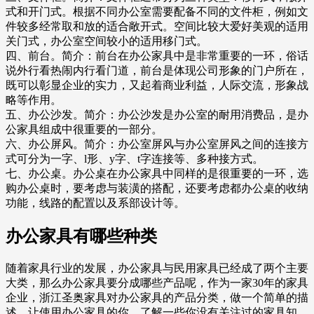
式和开门式。根据不同办公室需要配备不同的文件柜，例如文
件较多经常取和放的适合敞开式。空间比较大爱好美观的适用
关门式，办公室空间较小的适用移门式。
四、前台。简介：前台在办公家具中是非常重要的一环，俗话
说外行看热闹内行看门道，前台是体现公司形象的门户所在，
既可以彰显企业的实力，又起着商业利益，人际交流，形象战
略等作用。
五、办公沙发。简介：办公沙发是办公室的耐用消费品，是办
公家具组成中很重要的一部分。
六、办公屏风。简介：办公室屏风与办公室屏风之间的连接方
式可分为一字、l形、y字、t字连接等、多种接方式。
七、办公桌。办公桌在办公家具中同样的是很重要的一环，选
购办公桌时，要考虑与装潢的搭配，还要考虑都办公桌的收纳
功能，线路的配置以及系部设计等。
办公家具有哪些种类
随着家具行业的发展，办公家具与民用家具已经成了两个主要
大类，那么办公家具要分成哪些产品呢，作为一家30年的家具
企业，浙江圣奥家具对办公家具的产品分类，做一个简单的描
述，让使用办公家具的你，了解一些你没有关注过的家具知