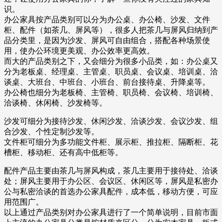
识。
办公家具按产品类别可以分为办公桌、办公椅、沙发、文件
柜、配件（如茶几、屏风等），很多人把茶几与屏风归纳到产
品分类里，是因为沙发、屏风可自由组合，搭配各种场景使
用，使办公环境更美观、办公效率更高效。
而大的产品类别之下，又会细分为很多小品类，如：办公桌又
分为老板桌、经理桌、主管桌、职员桌、会议桌、培训桌、洽
谈桌、大班台、中班台、小班台、前台接待桌、升降桌等。
办公椅也细分为老板椅、主管椅、职员椅、会议椅、培训椅、
洽谈椅、休闲椅、沙发椅等。
沙发可细分为接待沙发、休闲沙发、洽谈沙发、会议沙发、组
合沙发、个性定制沙发等。
文件柜可细分为多功能文件柜、展示柜、推拉柜、隔断柜、花
槽柜、移动柜、还有高中低柜等。
配件产品主要由茶几与屏风构成，茶几主要用于接待处、洽谈
处；屏风主要用于办公区、会议区、休闲区等，屏风是私密办
公与私密洽谈的首选办公家具配件，成本低，移动方便，可应
用范围广。
以上通过产品类别对办公家具进行了一个简单说明，目前市面