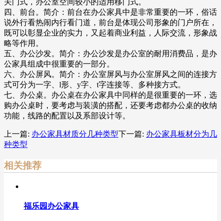
关门式，办公室空间较小的适用移门式。
四、前台。简介：前台在办公家具中是非常重要的一环，俗话
说外行看热闹内行看门道，前台是体现公司形象的门户所在，
既可以彰显企业的实力，又起着商业利益，人际交流，形象战
略等作用。
五、办公沙发。简介：办公沙发是办公室的耐用消费品，是办
公家具组成中很重要的一部分。
六、办公屏风。简介：办公室屏风与办公室屏风之间的连接方
式可分为一字、l形、y字、t字连接等、多种接方式。
七、办公桌。办公桌在办公家具中同样的是很重要的一环，选
购办公桌时，要考虑与装潢的搭配，还要考虑都办公桌的收纳
功能，线路的配置以及系部设计等。
上一篇:
办公家具材质分几种类型
下一篇:
办公家具板材分为几
种类型
相关推荐
福乐园办公家具