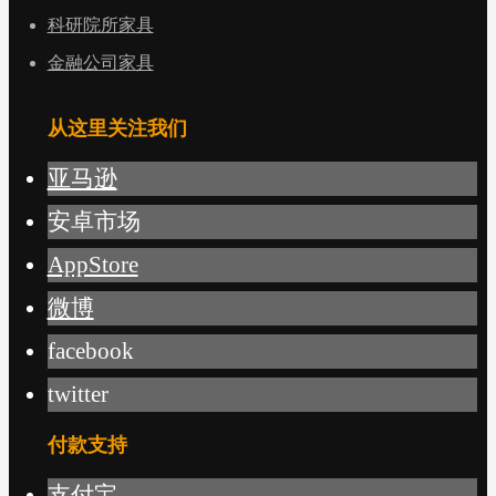
科研院所家具
金融公司家具
从这里关注我们
亚马逊
安卓市场
AppStore
微博
facebook
twitter
付款支持
支付宝