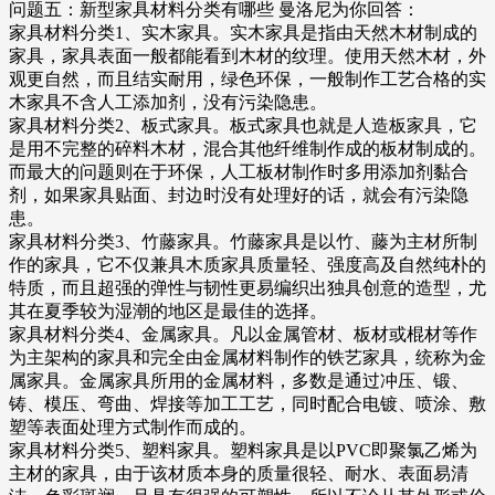
问题五：新型家具材料分类有哪些 曼洛尼为你回答：
家具材料分类1、实木家具。实木家具是指由天然木材制成的
家具，家具表面一般都能看到木材的纹理。使用天然木材，外
观更自然，而且结实耐用，绿色环保，一般制作工艺合格的实
木家具不含人工添加剂，没有污染隐患。
家具材料分类2、板式家具。板式家具也就是人造板家具，它
是用不完整的碎料木材，混合其他纤维制作成的板材制成的。
而最大的问题则在于环保，人工板材制作时多用添加剂黏合
剂，如果家具贴面、封边时没有处理好的话，就会有污染隐
患。
家具材料分类3、竹藤家具。竹藤家具是以竹、藤为主材所制
作的家具，它不仅兼具木质家具质量轻、强度高及自然纯朴的
特质，而且超强的弹性与韧性更易编织出独具创意的造型，尤
其在夏季较为湿潮的地区是最佳的选择。
家具材料分类4、金属家具。凡以金属管材、板材或棍材等作
为主架构的家具和完全由金属材料制作的铁艺家具，统称为金
属家具。金属家具所用的金属材料，多数是通过冲压、锻、
铸、模压、弯曲、焊接等加工工艺，同时配合电镀、喷涂、敷
塑等表面处理方式制作而成的。
家具材料分类5、塑料家具。塑料家具是以PVC即聚氯乙烯为
主材的家具，由于该材质本身的质量很轻、耐水、表面易清