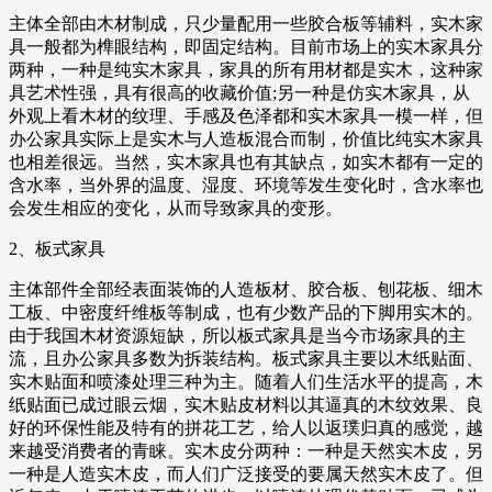
主体全部由木材制成，只少量配用一些胶合板等辅料，实木家
具一般都为榫眼结构，即固定结构。目前市场上的实木家具分
两种，一种是纯实木家具，家具的所有用材都是实木，这种家
具艺术性强，具有很高的收藏价值;另一种是仿实木家具，从
外观上看木材的纹理、手感及色泽都和实木家具一模一样，但
办公家具实际上是实木与人造板混合而制，价值比纯实木家具
也相差很远。当然，实木家具也有其缺点，如实木都有一定的
含水率，当外界的温度、湿度、环境等发生变化时，含水率也
会发生相应的变化，从而导致家具的变形。
2、板式家具
主体部件全部经表面装饰的人造板材、胶合板、刨花板、细木
工板、中密度纤维板等制成，也有少数产品的下脚用实木的。
由于我国木材资源短缺，所以板式家具是当今市场家具的主
流，且办公家具多数为拆装结构。板式家具主要以木纸贴面、
实木贴面和喷漆处理三种为主。随着人们生活水平的提高，木
纸贴面已成过眼云烟，实木贴皮材料以其逼真的木纹效果、良
好的环保性能及特有的拼花工艺，给人以返璞归真的感觉，越
来越受消费者的青睐。实木皮分两种：一种是天然实木皮，另
一种是人造实木皮，而人们广泛接受的要属天然实木皮了。但