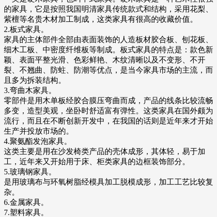
的家具，它是按照我国明清家具传统款式和结构，采用花梨、
紫檀等名贵木材加工制成，这类家具有很高的收藏价值。
2.板式家具。
家具的主体部件全部由表面装饰的人造板材胶合板、刨花板、
细木工板、中密度纤维板等制成。板式家具的特点是：款色新
颖、表面平整光滑、色彩鲜艳、木纹清晰以及不变形、不开
裂、不翘曲、防蛀、防潮等优点，是当今家具市场的主流，而
且多为拆装结构。
3.弯曲木家具。
零部件是用木单板经胶合膜压弯曲而成，产品的线条比较流畅
多变，造型美观，坐卧时舒适富有弹性。这类家具在国外颇为
流行，而且在不断创新开发中，在我国的话则是近年来才开始
生产并投放市场的。
4.聚氨酯发泡家具。
这类主要是用在沙发椅类产品的壳体成形，其体轻，易于加
工，近年来又开始用于床、柜类家具的边框装饰部分。
5.玻璃钢家具。
是用玻璃布与环氧树脂经模具加工脱模成形，加工工艺比较复
杂。
6.金属家具。
7.塑料家具。