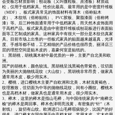
会受板芯材质影响；刨花板（又叫微粒板、蔗渣板）材质疏
松，仅用于低档家具。性价比最高、最常用的是中密度纤维板
（MDF）。板式家具常见的饰面材料有薄木（俗称贴木
皮）、木纹纸（俗称贴纸）、PVC胶板、聚脂漆面（俗称烤
漆）等。后三种饰面通常用于中低档家具，而天然木皮饰面用
于高档产品。板式家具是由中密度纤维板或刨花板进行表面贴
面等工艺制成的家具。这种家具中有很大一部分是木纹仿真家
具。目前市场上出售的一些板式家具的贴面越来越逼真，光泽
度、手感等都不错，工艺精细的产品价格也很昂贵。丽泽店三
层的理想空间是贴木皮的，嘉豪何室是贴纸的。
1、黑胡桃，胡桃属木材中最优质的一种，主要产自北美和欧
洲。
国产的胡桃木，颜色较浅。黑胡桃呈浅黑褐色带紫色，弦切面
为美丽的大抛物线花纹（大山纹）。黑胡桃非常昂贵，做家具
通常用木皮，极少用实木。
2、樱桃，进口樱桃木主要产自欧洲和北美，木材浅黄褐色，
纹理雅致，弦切面为中等的抛物线花纹，间有小圈纹。樱桃木
也是高档木材，做家具也是通常用木皮，很少用实木。
3、榉木，这里的榉木是指山毛榉，与中国传统家具中“南榉北
榆”的榉木是两回事。榉木色泽明亮浅黄，有密集的“针”（木
射线），旋切有山纹。欧洲进口山毛榉瑕疵较少，比国产的好
很多。进口榉木在国内属于中高档木材，常用木皮，实木也用