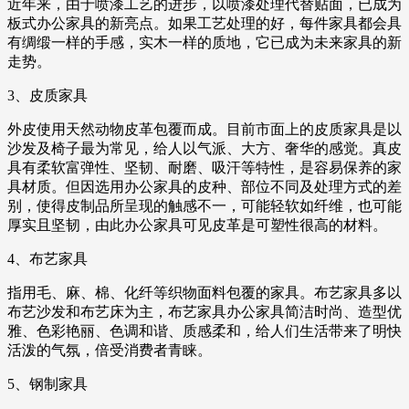
近年来，由于喷漆工艺的进步，以喷漆处理代替贴面，已成为
板式办公家具的新亮点。如果工艺处理的好，每件家具都会具
有绸缎一样的手感，实木一样的质地，它已成为未来家具的新
走势。
3、皮质家具
外皮使用天然动物皮革包覆而成。目前市面上的皮质家具是以
沙发及椅子最为常见，给人以气派、大方、奢华的感觉。真皮
具有柔软富弹性、坚韧、耐磨、吸汗等特性，是容易保养的家
具材质。但因选用办公家具的皮种、部位不同及处理方式的差
别，使得皮制品所呈现的触感不一，可能轻软如纤维，也可能
厚实且坚韧，由此办公家具可见皮革是可塑性很高的材料。
4、布艺家具
指用毛、麻、棉、化纤等织物面料包覆的家具。布艺家具多以
布艺沙发和布艺床为主，布艺家具办公家具简洁时尚、造型优
雅、色彩艳丽、色调和谐、质感柔和，给人们生活带来了明快
活泼的气氛，倍受消费者青睐。
5、钢制家具