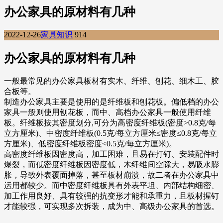
办公家具的原材料有几种
2022-12-26
家具知识
914
办公家具的原材料有几种
一般最常见的办公家具板材有实木、纤维、刨花、细木工、胶
合板等。
制造办公家具主要是使用的是纤维板和刨花板。偏低档的办公
家具一般则使用刨花板，而中、高档办公家具一般使用纤维
板。纤维板按其密度划分,可分为高密度纤维板(密度>0.8克/每
立方厘米)、中密度纤维板(0.5克/每立方厘米≤密度≤0.8克/每立
方厘米)、低密度纤维板密度<0.5克/每立方厘米)。
高密度纤维板因密度高，加工困难，且易在打钉、安装配件时
爆裂，而低密度纤维板因密度低，木纤维间空隙大，易吸水膨
胀，导致外表覆面掉落，甚至板材崩溃，故二者在办公家具中
运用都较少。而中密度纤维板具有外表平坦、内部结构细密、
加工作用良好、具有较强的抗变形才能和承重力，且板材握钉
才能较强，可实现多次拆装，成为中、高级办公家具的首选。