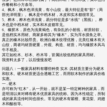
作餐椅和小方条等。
4、枫木，枫木色泽浅黄，有小山纹，最大特征是有“影”（局
部光泽明显）。枫木是中档木材，木皮和实木都很常见。
5、桦木，桦木色泽浅黄，易分特征是多“水线”（黑线）。桦
木也是中档木材，实木和木皮都常见。
6、橡胶木，原色为浅黄褐色，有杂乱的小射线，材质轻软，
是低档实木用材。商家多称其为“橡木”，实为浑水摸鱼之举。
真正的橡木比较昂贵。欧洲白橡木纹理优雅，北美红橡木有大
山纹，两者均材质硬重，外观、构造、材质，均与橡胶木风马
牛不相及。
其它如松木、杉木、柞木等，皆属比较低档的家具用材。
我资料太多了，以后慢慢发吧
问题八：一般家具材料有哪些种类 实木 :其材质主要分为硬木
和软木。硬木材质更适合透雕工艺，而用软木制作的家具价格
实惠。
一 . 硬木
亦可称为“红木”，从一开始，就不是某一特定树种的家具，而
是明清以来对稀有硬木优质家具的统称。因为木性稳定，所制
成的家具流传时间也很长。常见的硬木有紫檀、黄花梨、鸡翅
木和酸枝等。