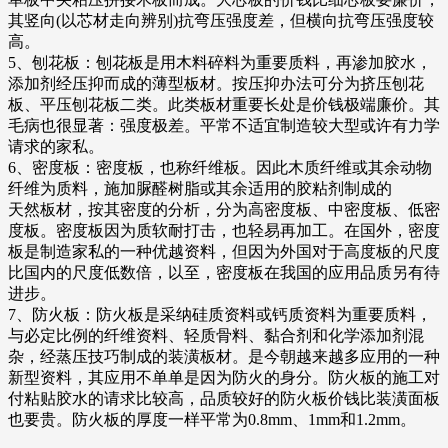
其竖向(以芯材走向辨别)抗弯压强度差，但横向抗弯压强度较
高。
5、刨花板：刨花板是用木料碎料为重要质料，再渗加胶水，
添加剂经压抑而成的薄型板材。按压抑办法可分为挤压刨花
板、平压刨花板二类。此类板材重要长处是价钱极端廉价。其
毛病也很显著：强度极差。平常不适宜制造较大型或许有力学
请求的家私。
6、密度板：密度板，也称纤维板。因此木质纤维或其余动物
纤维为质料，施加脲醛树脂或其余适用的胶粘剂制成的
天然板材，按其密度的分析，分为高密度板、中密度板、低密
度板。密度板因为质软耐打击，也轻易再加工。在国外，密度
板是制造家私的一种优越资料，但因为外国对于高度板的尺度
比国内的尺度低数倍，以至，密度板在我国的应用品质另有待
进步。
7、防火板：防火板是采纳硅质资料或钙质资料为重要质料，
与必定比例的纤维资料、轻质骨料、黏合剂和化学添加剂混
杂，经蒸压技巧制成的装潢板材。是今朝越来越多应用的一种
新型资料，其应用不单单是因为防火的身分。防火板的施工对
付粘贴胶水的请求比较高，品质较好的防火板价钱比装潢面板
也要贵。防火板的厚度一样平常为0.8mm、1mm和1.2mm。