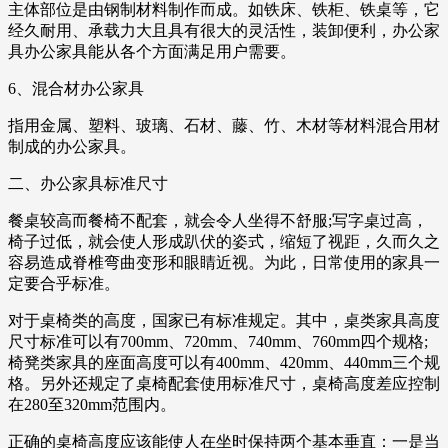
主体部位是由钢制材料制作而成。如铁床、铁柜、铁桌等，它
经久耐用、承载力大且具有很大的灵活性，装卸便利，办公家
具办公家具能从各个方面满足用户需要。
6、混合材办公家具
指用金属、塑料、玻璃、石材、藤、竹、木材等材料混合用材
制成的办公家具。
二、办公家具标准尺寸
餐桌较高而餐椅不配套，就会令人坐得不舒服;写字桌过高，
椅子过低，就会使人形成趴伏的姿式，缩短了视距，久而久之
容易造成脊椎弯曲变形和眼睛近视。为此，日常使用的家具一
定要合乎标准。
对于桌椅类的高度，国家已有标准规定。其中，桌类家具高度
尺寸标准可以有700mm、720mm、740mm、760mm四个规格;
椅凳类家具的座面高度可以有400mm、420mm、440mm三个规
格。另外还规定了桌椅配套使用标准尺寸，桌椅高度差应控制
在280至320mm范围内。
正确的桌椅高度应该能使人在坐时保持两个基本垂直：一是当