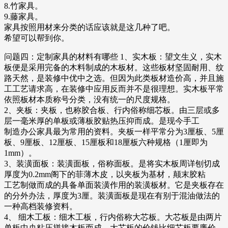
8.竹家具。
9.藤家具。
家具按照用材来分类的话应该就是这几种了吧。
希望可以帮到你。
问题四：定制家具的材料有哪些 1、实木板：望文生义，实木
板便是采用完备的木料制成的木板材。这些板材坚固耐用、纹
路天然，是装修中优中之选。但因为此类板材造价高，并且施
工工艺请求高，在装修中应用反而并不是很理想。实木板平常
依照板材本质称号分类，没有统一的尺度规格。
2、夹板：夹板，也称胶合板、行内俗称细芯板。由三层或多
层一毫米厚的单板或薄板胶贴热压抑而成。是现今手工
制造办公家具最为常用的资料。夹板一样平常分为3厘板、5厘
板、9厘板、12厘板、15厘板和18厘板六种规格（1厘即为
1mm）。
3、装潢面板：装潢面板，俗称面板。是将实木板周详刨切成
厚度为0.2mm阁下的菲薄木皮，以夹板为基材，颠末胶粘
工艺制做而成的具备单面装潢作用的装潢板材。它是夹板存在
的分外办法，厚度为3厘。装潢面板是现在有别于混油做法的
一种高档装修资料。
4、 细木工板：细木工板，行内俗称大芯板。大芯板是由两片
单板中央粘压拼接木板而成。大芯板的价钱比细芯板要廉价，