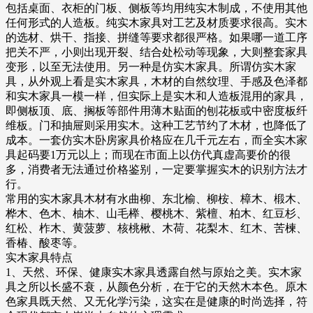
包括桌面、衣柜的门板、侧板等均用纯实木制成，不使用其他
任何形式的人造板。纯实木家具对工艺及材质要求很高。实木
的选材、烘干、指接、拼缝等要求都很严格。如果哪一道工序
把关不严，小则出现开裂、结合处松动等现象，大则整套家具
变形，以至无法使用。另一种是仿实木家具。所谓仿实木家
具，从外观上看是实木家具，木材的自然纹理、手感及色泽都
和实木家具一模一样，但实际上是实木和人造板混用的家具，
即侧板顶、底、搁板等部件用薄木贴面的刨花板或中密度板纤
维板。门和抽屉则采用实木。这种工艺节约了木材，也降低了
成本。一套仿实木卧房家具价格应在几千元左右，而全实木家
具起码要1万元以上；而现在市面上以仿代真虚高要价的很
多，消费者无法通过价格鉴别，一定要掌握实木的识别方法才
行。
常用的实木家具木材有水曲柳、东北榆、柳桉、樟木、椴木、
桦木、色木、柚木、山毛榉、樱桃木、紫檀、柏木、红豆杉、
红松、柞木、黄菠萝、核桃楸、木荷、花梨木、红木、苦楝、
香椿、酸枣等。
实木家具特点
1、天然、环保、健康实木家具透露自然与原始之美。实木家
具之所以长盛不衰，从颜色分析，在于它的天然木本色。原木
色家具既天然、又无化学污染，这实在是健康的时尚选择，符