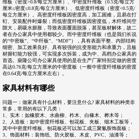
维板（密度>0.8/每立方厘米）、中密度纤维板（0.5克/每立方
厘米≤密度≤0.8克/每立方厘米）、低密度纤维板（密度<0.5克/
每立方厘米）。高密度纤维板因密度高，加工困难，且易在打
钉、安装配件时爆裂；而低密度纤维板因密度低，木纤维间空
隙大，易吸水膨胀，导致表面覆面脱落，甚至板材解体，故二
者在办公家具中使用都较少。而中密度纤维板（也是我们长说
的“中密板”、“中纤板”、“MDF”），具有表面平整、内部结构
细密、加工效果良好、具有较强的抗变形能力和承重力，且板
材握钉能力较强，可实现多次拆装，成为中、高档办公家具的
首选。燊隆公司办公家具使用的是在生产厂家特别定做的密度
高达0.76克/每立方厘米的中密度板（一般中密度纤维板的密度
在0.64克/每立方厘米左右）。
家具材料有哪些
问题一：做家具有什么材料，要注意什么? 家具材料的种类非
常多，常用的有以下几类：
1、实木：如橡胶木、水曲柳、柞木、白橡木、桦木等；
2、人造板：如中密度纤维板、刨花板、夹板、细木工板等，
其中中密度纤维板、刨花板还可以加工成三聚氰胺饰面板；
3、饰面材料：装饰纸、防火胶板、木皮、PVC、油漆等；