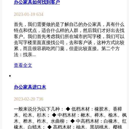
办公家具如何找到客户
2023-01-19
634
首先，我们需要做的是了解自己的办公家具，具有什么
特点和优点，适合什么样的人群，然后我们才好出去找
客户。我们首先考虑我们所在城市的写字楼，我们可以
去写字楼里面直接找公司，去和客户谈，这种方式比较
累，而且很容易吃闭门羹，但是比较直接。第二个方
法：找亲...
查看全文
办公家具进口木
2023-02-20
736
一般来说分为以下几种： ◆ 低档木材：橡胶木、香樟
木、松木、杉木； ◆ 中档木材：楸木、榉木、榆木、枫
木、桦木、柞木、水曲柳； ◆ 中高档木材：白橡木、红
橡木、白蜡木； ◆ 高档木材：柚木、黑胡桃木、樱桃