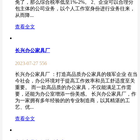
免了，那么综合税率低至1%-2%。 2、企业可以合理分
包主体的公司业务，以个人工作室身份进行业务往来，
从而降...
查看全文
长兴办公家具厂
2023-07-27
556
长兴办公家具厂 ：打造高品质办公家具的领军企业 在当
今社会，办公环境对于提高工作效率和员工舒适度至关
重要。 而一款高品质的办公家具，不仅能满足工作需
要，还能为办公室增添一份美感。 长兴办公家具厂，作
为一家拥有多年经验的的专业制造商，以其精湛的工
艺、优...
查看全文