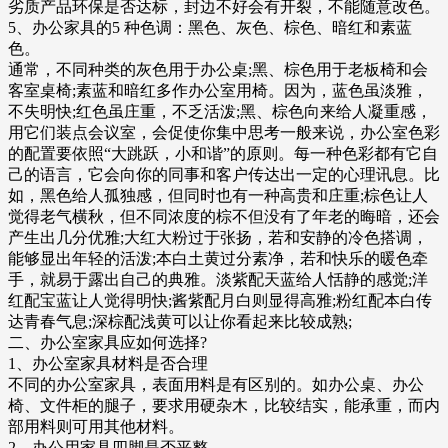
劣质产品环保是否达标，封边不好会有开裂，不能随意改色。
5、办公家具的5 种色调：黑色、灰色、棕色、暗红和素蓝
色。
通常，不同种类的灰色用于办公桌;黑、棕色用于老板椅和会
客室桌椅;素蓝和暗红多作办公室用椅。因为，蓝色虽淡雅，
不失明快;红色虽庄重，不乏活泼;黑、棕色向来给人凝重感，
用它们装点会议室，会促使你集中思考一般来说，办公室色彩
的配置要依照“大跳跃，小和谐”的原则。每一种色彩都有它自
己的语言，它会向你的同事和客户传达出一定的心理讯息。比
如，黑色给人孤独感，但同时也有一种高贵和庄重;棕色让人
觉得老气横秋，但不同浓度的棕不但没有了年老的晦暗，还会
产生出几分优雅;大红大粉过于张扬，若和安静的冷色搭调，
能够显出年轻的活泼;本白土黄过分素净，若和快乐的暖色牵
手，就易于露出自己的典雅。淡紫配天蓝给人恬静的感觉;洋
红配宝蓝让人觉得明快;酱紫配月白则显得高雅;粉红配本白传
达青春气息;深棕配浅黄可以让你看起来比较成熟;
二、办公室家具应如何选择?
1、办公室家具材料是否合理
不同的办公室家具，表面用料是有区别的。如办公桌、办公
椅、文件柜的腿子，要求用硬杂木，比较结实，能承重，而内
部用料则可用其他材料。
2、办公用家具四脚是否平整