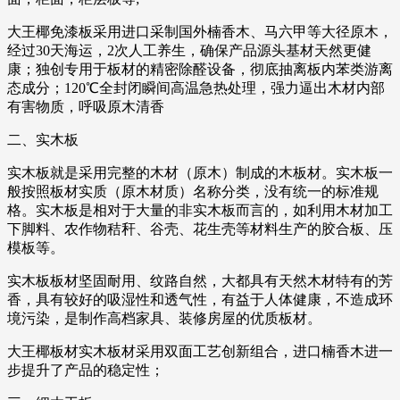
大王椰免漆板采用进口采制国外楠香木、马六甲等大径原木，
经过30天海运，2次人工养生，确保产品源头基材天然更健
康；独创专用于板材的精密除醛设备，彻底抽离板内苯类游离
态成分；120℃全封闭瞬间高温急热处理，强力逼出木材内部
有害物质，呼吸原木清香
二、实木板
实木板就是采用完整的木材（原木）制成的木板材。实木板一
般按照板材实质（原木材质）名称分类，没有统一的标准规
格。实木板是相对于大量的非实木板而言的，如利用木材加工
下脚料、农作物秸秆、谷壳、花生壳等材料生产的胶合板、压
模板等。
实木板板材坚固耐用、纹路自然，大都具有天然木材特有的芳
香，具有较好的吸湿性和透气性，有益于人体健康，不造成环
境污染，是制作高档家具、装修房屋的优质板材。
大王椰板材实木板材采用双面工艺创新组合，进口楠香木进一
步提升了产品的稳定性；