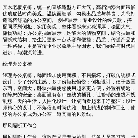
实木老板桌椅，统一的直线造型方正大气，高档油漆台面镶嵌
优质皮艺时尚美观。温婉而细腻，勾勒出品质与尊贵，为您打
造高档舒适的办公空间。 侧柜展示：专业设计的经典款，搭
配同系列侧柜，实用美观，整体看起来沉稳浑厚，稳固大气。
储物功能：办公桌抽屉展示，足够大的储物空间，结合抽屉和
隔断式结构，给生活更多一点从容和便捷；品质，传递产品的
一种路径，更是宣传企业形象地主导因素，我们始终与时代同
进步，与潮流前进。
经理办公桌椅
经理办公桌椅，稳固增加使用面积，不易损坏，打破传统模式
设计，少了分约束感，多了份轻松愉悦；侧柜设计，便于放置
东西，空间大，卧轨抽屉使您使用起来更方便，外置有钥匙，
保障您的安全；桌面设有各种走线的插孔，让繁琐的走线不扰
乱您一天的生活，人性化设计，让桌面看起来干净整洁；设计
师精心的设计，不落俗套时尚优雅，加上精湛的制作工艺，使
您的办公桌成为办公室一道亮丽的风景线。
屏风隔断工作台
屏风隔断工作台，这款产品是专为策划、法务人员等打造，桌