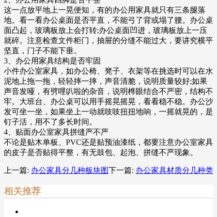
这一点放平地上一晃便知，有的办公用家具就只有三条腿落
地。看一看办公桌面是否平直，不能弓了背或塌了腰。办公桌
面凸起，玻璃板放上会打转;办公桌面凹进，玻璃板放上一压
就碎。注意检查文件柜门，抽屉的分缝不能过大，要讲究横平
坚直，门子不能下垂。
3、办公用家具结构是否牢固
小件办公室家具，如办公椅、凳子、衣架等在挑选时可以在水
泥地上拖一拖，轻轻摔一摔，声音清脆，说明质量较好;如果
声音发哑，有劈哩叭啦的杂音，说明榫眼结合不严密，结构不
牢。大班台、办公桌可以用手摇晃摇晃，看看稳不稳。办公沙
发可坐一坐，如果坐上一动就吱吱扭扭地响，一摇就晃的，是
钉子活，用不了多长时间。
4、贴面办公室家具拼缝严不严
不论是贴木单板、PVC还是贴预油漆纸，都要注意办公室家具
的皮子是否贴得平整，有无鼓包、起泡、拼缝不严现象。
上一篇:
办公家具分几种板块图
下一篇:
办公家具材质分几种类
相关推荐