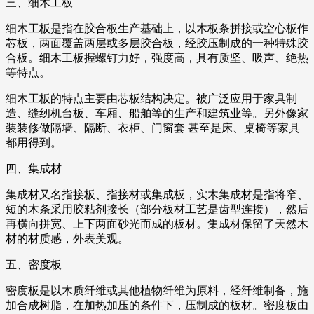
三、细木工板
细木工板是指在胶合板生产基础上，以木板条拼接或空心板作
芯板，两面覆盖两层或多层胶合板，经胶压制成的一种特殊胶
合板。细木工板握螺钉力好，强度高，具有质坚、吸声、绝热
等特点。
细木工板的特点主要由芯板结构决定。被广泛应用于家具制
造、缝纫机台板、车厢、船舶等的生产和建筑业等。另外像家
装装修做隔墙、隔断、衣柜、门窗套 甚至是床、桌椅等家具
都用得到。
四、集成材
集成材又名指接板、指接材或集成板，实木集成材是指将窄、
短的木条采用胶粘剂接长（部分板材工艺是齿型连接），然后
再横向拼宽、上下两面砂光而成的板材。集成材保留了天然木
材的材质感，外表美观。
五、密度板
密度板是以木质纤维或其他植物纤维为原料，经纤维制备，施
加合成树脂，在加热加压的条件下，压制成的板材。密度板由