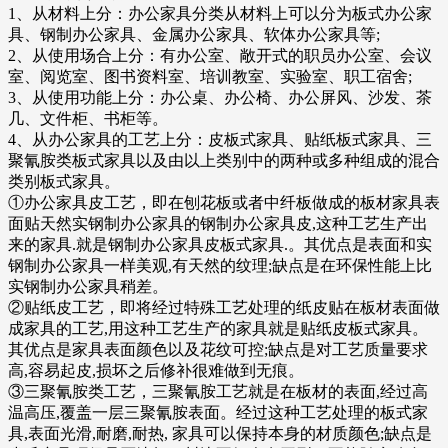
1、从材料上分：办公家具分类从材料上可以分为板式办公家
具、钢制办公家具、金属办公家具、软体办公家具等;
2、从使用场合上分：有办公室、敞开式的职员办公室、会议
室、阅览室、图书资料室、培训教室、实验室、职工宿舍;
3、从使用功能上分：办公桌、办公椅、办公屏风、沙发、茶
几、文件柜、书柜等。
4、从办公家具的工艺上分：皮板式家具、贴纸板式家具、三
聚氰胺类板式家具以及由以上类别中的两种或多种组成的混合
类别板式家具。
①办公家具皮工艺，即在刨花板或者中纤板做成的板材家具表
面贴天然实钢制办公家具的钢制办公家具皮,这种工艺生产出
来的家具.就是钢制办公家具皮板式家具.。其优点是表面和实
钢制办公家具一样美观,有天然的纹理;缺点是在环保性能上比
实钢制办公家具稍差。
②贴纸皮工艺，即将经过特殊工艺处理的纸皮贴在板材表面做
成家具的工艺,用这种工艺生产的家具就是贴纸皮板式家具。
其优点是家具表面颜色以及花纹可控;缺点是对工艺质量要求
高,容易起皮,损坏之后修补很难做到无痕。
③三聚氰胺类工艺，三聚氰胺工艺就是在板材的表面,经过高
温高压,覆盖一层三聚氰胺表面。经过这种工艺处理的板式家
具,表面光滑,耐磨,耐热, 家具可以保持本身的材质颜色;缺点是