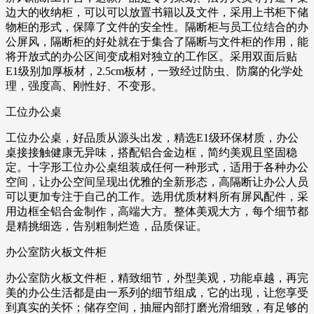
边大的收纳柜，可以可以放置书籍以及文件，采用上书柜下储
物柜的形式，保障了文件的安全性。隔断柜与员工位结合的办
公屏风，隔断柜的好处就在于集合了隔断与文件柜的作用，能
将开放式的办公区间变成相对独立的工作区。采用双面后贴
E1级别加厚板材，2.5cm板材，一致经过防虫、防腐的化学处
理，强度高、刚性好、不变形。
工位办公桌
工位办公桌，好品质从源头出发，精选E1级环保材质，办公
桌接接触健康无异味，搭配铝合金边框，简约美观且坚固稳
定。十字形工位办公桌组装成任何一种形式，适用于各种办公
空间，让办公空间呈现出优雅的全新形态，高隔断让办公人员
可以更加专注于自己的工作。选用优质材料所有屏风配件，采
用边框全铝合金制作，高端大方。整体美观大方，每个细节都
是精挑细选，告别粗制烂造，品质保证。
办公室防火板文件柜
办公室防火板文件柜，精致细节，外型美观，功能卓越，再完
美的办公生活都是由一系列的细节组成，它的出现，让您享受
到真实的关怀；储存空间，抽屉内部打磨光滑细致，有足够的