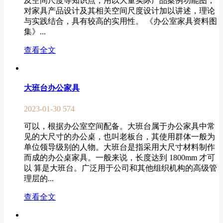
及空间尺度等知识点，用以大量实际产品案例功能图，
对家具产品设计及其相关空间尺度设计加以讲述，理论
与实践结合，具有较高的实用性。 《办公室家具资料图
集》...
查看全文
大班台办公家具
2023-01-30
574
可以，根据办公室空间配备。大班台属于办公家具中常
见的大尺寸的办公桌，也叫老板台，其使用群体一般为
单位领导级别的人物。大班台是指采用大尺寸材料制作
而成的办公桌家具。一般来说，长度达到 1800mm 才可
以 算是大班台。广泛用于公司和其他组织机构的高级管
理层的...
查看全文