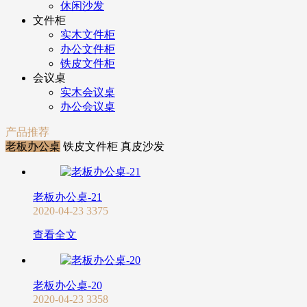
休闲沙发
文件柜
实木文件柜
办公文件柜
铁皮文件柜
会议桌
实木会议桌
办公会议桌
产品推荐
老板办公桌
铁皮文件柜
真皮沙发
老板办公桌-21
2020-04-23
3375
查看全文
老板办公桌-20
2020-04-23
3358