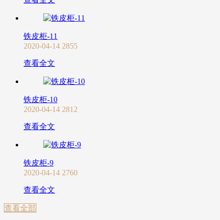
铁皮柜-11
2020-04-14
2855
查看全文
铁皮柜-10
2020-04-14
2812
查看全文
铁皮柜-9
2020-04-14
2760
查看全文
查看全部