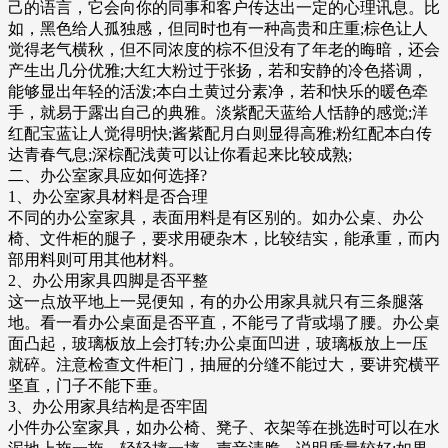
己的语言，它会向你的同事和客户传达出一定的心理讯息。比
如，黑色给人孤独感，但同时也有一种高贵和庄重;棕色让人
觉得老气横秋，但不同浓度的棕不但没有了年老的晦暗，还会
产生出几分优雅;大红大粉过于张扬，若和安静的冷色搭调，
能够显出年轻的活泼;本白土黄过分素净，若和快乐的暖色牵
手，就易于露出自己的典雅。淡紫配天蓝给人恬静的感觉;洋
红配宝蓝让人觉得明快;酱紫配月白则显得高雅;粉红配本白传
达青春气息;深棕配浅黄可以让你看起来比较成熟;
二、办公室家具应如何选择?
1、办公室家具材料是否合理
不同的办公室家具，表面用料是有区别的。如办公桌、办公
椅、文件柜的腿子，要求用硬杂木，比较结实，能承重，而内
部用料则可用其他材料。
2、办公用家具四脚是否平整
这一点放平地上一晃便知，有的办公用家具就只有三条腿落
地。看一看办公桌面是否平直，不能弓了背或塌了腰。办公桌
面凸起，玻璃板放上会打转;办公桌面凹进，玻璃板放上一压
就碎。注意检查文件柜门，抽屉的分缝不能过大，要讲究横平
坚直，门子不能下垂。
3、办公用家具结构是否牢固
小件办公室家具，如办公椅、凳子、衣架等在挑选时可以在水