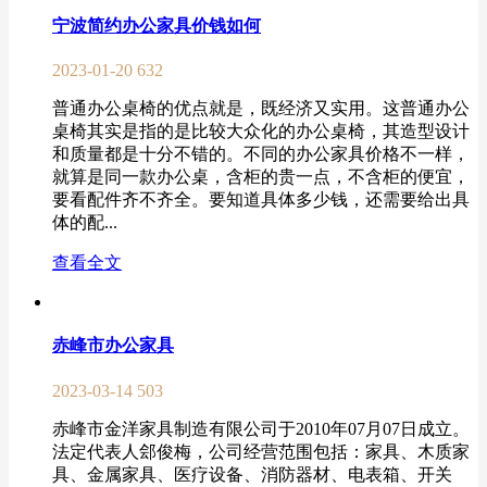
宁波简约办公家具价钱如何
2023-01-20
632
普通办公桌椅的优点就是，既经济又实用。这普通办公
桌椅其实是指的是比较大众化的办公桌椅，其造型设计
和质量都是十分不错的。不同的办公家具价格不一样，
就算是同一款办公桌，含柜的贵一点，不含柜的便宜，
要看配件齐不齐全。要知道具体多少钱，还需要给出具
体的配...
查看全文
赤峰市办公家具
2023-03-14
503
赤峰市金洋家具制造有限公司于2010年07月07日成立。
法定代表人郐俊梅，公司经营范围包括：家具、木质家
具、金属家具、医疗设备、消防器材、电表箱、开关