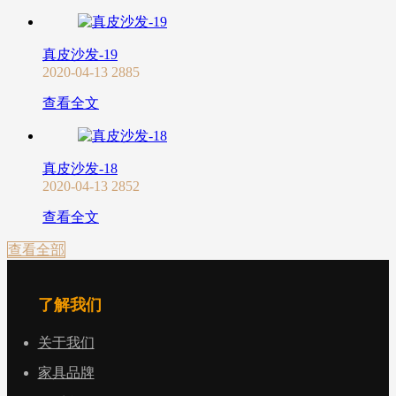
真皮沙发-19
2020-04-13
2885
查看全文
真皮沙发-18
2020-04-13
2852
查看全文
查看全部
了解我们
关于我们
家具品牌