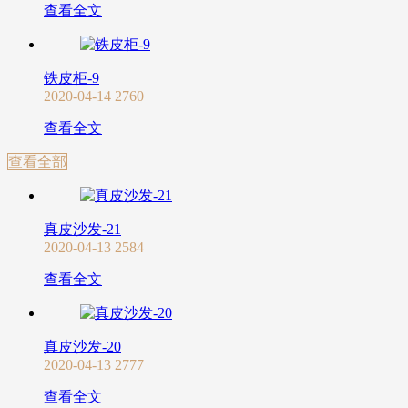
查看全文
铁皮柜-9
2020-04-14
2760
查看全文
查看全部
真皮沙发-21
2020-04-13
2584
查看全文
真皮沙发-20
2020-04-13
2777
查看全文