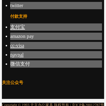
twitter
付款支持
支付宝
amazon pay
cc-visa
paypal
微信支付
关注公众号
Copyright © 1993 北京办公家具 版权所有 |
京ICP备20012787号