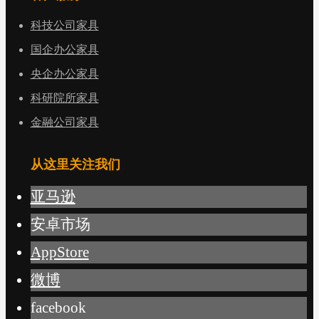
科技公司家具
国企办公家具
央企办公家具
科研院所家具
金融公司家具
从这里关注我们
亚马逊
安卓市场
AppStore
微博
facebook