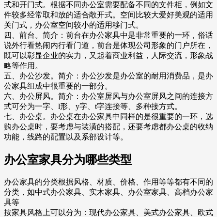
式和开门式。根据不同办公室需要配备不同的文件柜，例如文
件较多经常取和放的适合敞开式。空间比较大爱好美观的适用
关门式，办公室空间较小的适用移门式。
四、前台。简介：前台在办公家具中是非常重要的一环，俗话
说外行看热闹内行看门道，前台是体现公司形象的门户所在，
既可以彰显企业的实力，又起着商业利益，人际交流，形象战
略等作用。
五、办公沙发。简介：办公沙发是办公室的耐用消费品，是办
公家具组成中很重要的一部分。
六、办公屏风。简介：办公室屏风与办公室屏风之间的连接方
式可分为一字、l形、y字、t字连接等、多种接方式。
七、办公桌。办公桌在办公家具中同样的是很重要的一环，选
购办公桌时，要考虑与装潢的搭配，还要考虑都办公桌的收纳
功能，线路的配置以及系部设计等。
办公室家具分为哪些类型
办公家具的分类根据风格、材质、价格、作用等等都有不同的
分类，如中式办公家具、实木家具、办公室家具、高档办公家
具等
按家具风格上可以分为：现代办公家具、美式办公家具、欧式