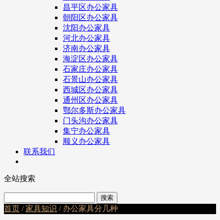
昌平区办公家具
朝阳区办公家具
沈阳办公家具
河北办公家具
济南办公家具
海淀区办公家具
石家庄办公家具
石景山办公家具
西城区办公家具
通州区办公家具
鄂尔多斯办公家具
门头沟办公家具
集宁办公家具
顺义办公家具
联系我们
全站搜索
首页
/
家具知识
/ 办公家具分几种