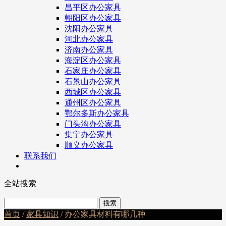
昌平区办公家具
朝阳区办公家具
沈阳办公家具
河北办公家具
济南办公家具
海淀区办公家具
石家庄办公家具
石景山办公家具
西城区办公家具
通州区办公家具
鄂尔多斯办公家具
门头沟办公家具
集宁办公家具
顺义办公家具
联系我们
全站搜索
首页
/
家具知识
/ 办公家具材料有哪几种