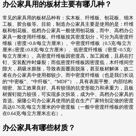
办公家具用的板材主要有哪几种？
常见的家具用的板材品种有：实木板、纤维板、刨花板、细木
工板、胶合板等。目前，制造办公家具主要是使用的是：纤维
板和刨花板。低档办公家具一般使用刨花板，而中、高档办公
家具一般使用纤维板。纤维板按其密度划分，可分为高密度纤
维板（密度>0.8/每立方厘米）、中密度纤维板（0.5克/每立方
厘米≤密度≤0.8克/每立方厘米）、低密度纤维板（密度<0.5克/
每立方厘米）。高密度纤维板因密度高，加工困难，且易在打
钉、安装配件时爆裂；而低密度纤维板因密度低，木纤维间空
隙大，易吸水膨胀，导致表面覆面脱落，甚至板材解体，故二
者在办公家具中使用都较少。而中密度纤维板（也是我们长说
的“中密板”、“中纤板”、“MDF”），具有表面平整、内部结构
细密、加工效果良好、具有较强的抗变形能力和承重力，且板
材握钉能力较强，可实现多次拆装，成为中、高档办公家具的
首选。燊隆公司办公家具使用的是在生产厂家特别定做的密度
高达0.76克/每立方厘米的中密度板（一般中密度纤维板的密度
在0.64克/每立方厘米左右）。
办公家具有哪些材质？