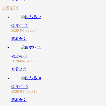
查看全部
铁皮柜-12
2020-04-14
2534
查看全文
铁皮柜-11
2020-04-14
2855
查看全文
铁皮柜-10
2020-04-14
2812
查看全文