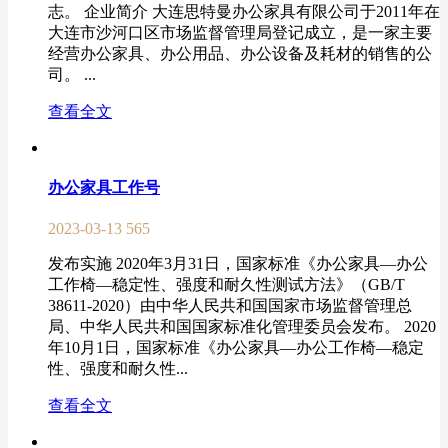
志。 企业简介 大连思特曼办公家具有限公司于2011年在
大连市沙河口区市场监督管理局登记成立，是一家主要
经营办公家具、办公用品、办公设备及耗材的销售的公
司。 ...
查看全文
办公家具工作号
2023-03-13
565
发布实施 2020年3月31日，国家标准《办公家具—办公
工作椅—稳定性、强度和耐久性测试方法》（GB/T
38611-2020）由中华人民共和国国家市场监督管理总
局、中华人民共和国国家标准化管理委员会发布。 2020
年10月1日，国家标准《办公家具—办公工作椅—稳定
性、强度和耐久性...
查看全文