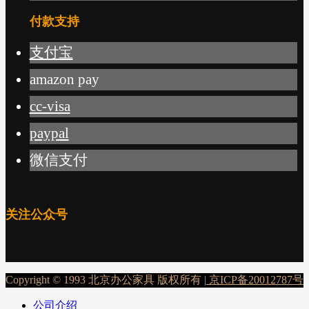
付款支持
支付宝
amazon pay
cc-visa
paypal
微信支付
关注公众号
Copyright © 1993 北京办公家具 版权所有 |
京ICP备20012787号
公司介绍