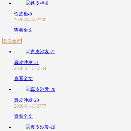
铁皮柜-9
2020-04-14
2760
查看全文
查看全部
真皮沙发-21
2020-04-13
2584
查看全文
真皮沙发-20
2020-04-13
2777
查看全文