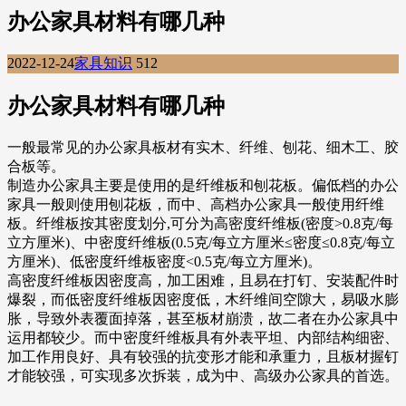
办公家具材料有哪几种
2022-12-24
家具知识
512
办公家具材料有哪几种
一般最常见的办公家具板材有实木、纤维、刨花、细木工、胶
合板等。
制造办公家具主要是使用的是纤维板和刨花板。偏低档的办公
家具一般则使用刨花板，而中、高档办公家具一般使用纤维
板。纤维板按其密度划分,可分为高密度纤维板(密度>0.8克/每
立方厘米)、中密度纤维板(0.5克/每立方厘米≤密度≤0.8克/每立
方厘米)、低密度纤维板密度<0.5克/每立方厘米)。
高密度纤维板因密度高，加工困难，且易在打钉、安装配件时
爆裂，而低密度纤维板因密度低，木纤维间空隙大，易吸水膨
胀，导致外表覆面掉落，甚至板材崩溃，故二者在办公家具中
运用都较少。而中密度纤维板具有外表平坦、内部结构细密、
加工作用良好、具有较强的抗变形才能和承重力，且板材握钉
才能较强，可实现多次拆装，成为中、高级办公家具的首选。