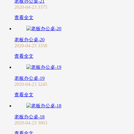
老板办公桌-21
2020-04-23
3375
查看全文
老板办公桌-20
2020-04-23
3358
查看全文
老板办公桌-19
2020-04-23
3245
查看全文
老板办公桌-18
2020-04-23
3063
查看全文