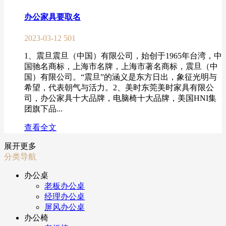
办公家具要取名
2023-03-12
501
1、震旦震旦（中国）有限公司，始创于1965年台湾，中
国驰名商标，上海市名牌，上海市著名商标，震旦（中
国）有限公司。“震旦”的涵义是东方日出，象征光明与
希望，代表朝气与活力。2、美时东莞美时家具有限公
司，办公家具十大品牌，电脑椅十大品牌，美国HNI集
团旗下品...
查看全文
展开更多
分类导航
办公桌
老板办公桌
经理办公桌
屏风办公桌
办公椅