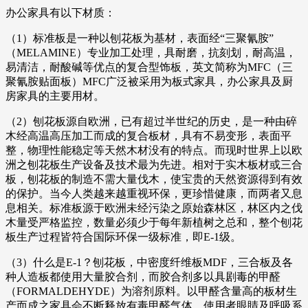
办公家具有以下材质：
（1）标准板是一种以刨花板为基材，表面经“三聚氰胺”
（MELAMINE）专业加工处理，具耐磨，抗刻划，耐高温，
易清洁，耐酸碱等优点的复合型饰板，英文简称为MFC（三
聚氰胺贴面板）MFC广泛被采用为板式家具，办公家具及厨
房家具的主要用材。
（2）刨花板源自欧洲，已有超过半世纪的历史，是一种由碎
木经高温高压加工而成的复合板材，具有不易变形，表面平
整，物理性能稳定等天然木材没有的特点。而现时世界上以欧
洲之刨花板生产设备及技术最为先进。相对于实木板材或三合
板，刨花板的制造不需大量伐木，使宝贵的天然资源得到有效
的保护。当今人类越来越重视环保，更珍惜健康，而两者又息
息相关。标准板源于欧洲未经污染之原始森林区，林区内之伐
木量受严格监控，数量必须少于每年新植树之总和，整个刨花
板生产过程皆符合国际环保一级标准，即E-1级。
（3）什么是E-1？刨花板，中密度纤维板MDF，三合板及各
种人造板都使用大量胶合剂，而胶合剂多以具剧毒的甲醛
（FORMALDEHYDE）为溶剂原料。以甲醛含量高的板材生
产而成之家具会不断释放有毒甲醛气体，使用者眼睛及呼吸系