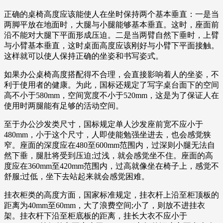
正确的桌椅高度应该能使人在坐时保持两个基本垂直：一是当
两脚平放在地面时，大腿与小腿能够基本垂直。这时，座面前
沿不能对大腿下平面形成压迫。二是当两臂自然下垂时，上臂
与小臂基本垂直，这时桌面高度应该刚好与小臂下平面接触。
这样就可以使人保持正确的坐姿和书写姿式。
如果办公桌椅高度搭配得不合理，会直接影响着人的坐姿，不
利于使用者的健康。为此，国标还规定了写字桌台面下的空间
高不小于580mm，空间宽度不小于520mm，这是为了保证人在
使用时两腿能有足够的活动空间。
至于办公沙发类尺寸，国标规定单人沙发座前宽不应小于
480mm，小于这个尺寸，人即使能勉强坐进去，也会感觉狭
窄。座面的深度应在480至600mm范围内，过深则小腿无法自
然下垂，腿肚将受到压迫;过浅，就会感觉坐不住。座面的高
度应在360mm至420mm范围内，过高就像坐在椅子上，感觉不
舒服;过低，坐下去站起来就会感觉困难。
挂衣柜类的高度方面，国家标准规定，挂衣杆上沿至柜顶板的
距离为40mm至60mm，大了浪费空间;小了，则放不进挂衣
架。挂衣杆下沿至柜底板的距离，挂长大衣不应小于