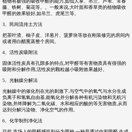
植物有极强的吸收甲醛的能力,如仙人掌、吊兰、芦苇、常春
藤、铁树、菊花等。。一般来说,大叶面和香草类的植物吸收
甲醛的效果较好,如吊兰、虎尾兰等。
3、民间流传土方法
把茶叶渣、柚子皮、洋葱片、菠萝块等放在刚装修完的房间内
或者用白醋熏蒸整个房间。
4、活性炭吸附法
固体活性炭具有孔隙多的特点,对甲醛等有害物质具有很强的
吸附和分解作用,活性炭的颗粒越小吸附效果越好。
5、光触媒分解法
光触媒中的催化剂在光的刺激下,与空气中的氧气与水分生成
负离子和氢氧自由基,能氧化并分解各种有机污染物和无机污
染物,并终降解为二氧化碳、水和相应的酸的等无害物质,从而
达到分解污染物、净化空气的作用。
6、化学制剂净化法
目前,市场上的甲醛捕捉剂分为两种,一种是通过中和甲醛,生成