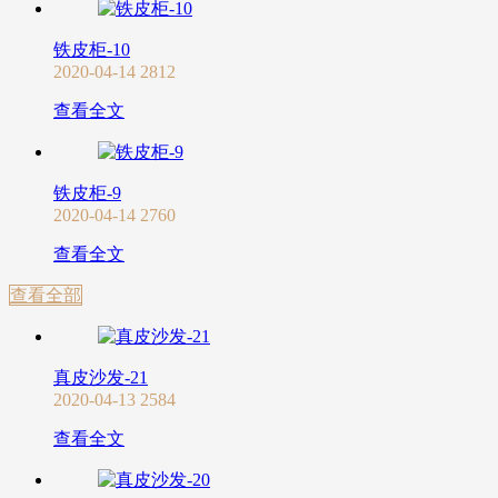
铁皮柜-10
2020-04-14
2812
查看全文
铁皮柜-9
2020-04-14
2760
查看全文
查看全部
真皮沙发-21
2020-04-13
2584
查看全文