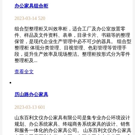
办公家具组合柜
2023-03-14
520
组合型整理柜又叫效率柜，适合工厂及办公室放置零
件、样品及文件资料、表单，目录卡片、书籍等的整理
保管，是现代企业生产管理中必不可少的器具。 组合型
整理柜 体现分类管理、目视管理、色彩管理等管理手
段，提升生产效率及现场整洁。整理柜按形式分为零件
整理柜及...
查看全文
历山路办公家具
2023-03-13
601
山东百利文仪办公家具有限公司是集专业办公环境设计
规划、办公系统家具、终端商务系统家具的设计、销售
和服务一体化的办公家具公司。 山东百利文仪办公家具