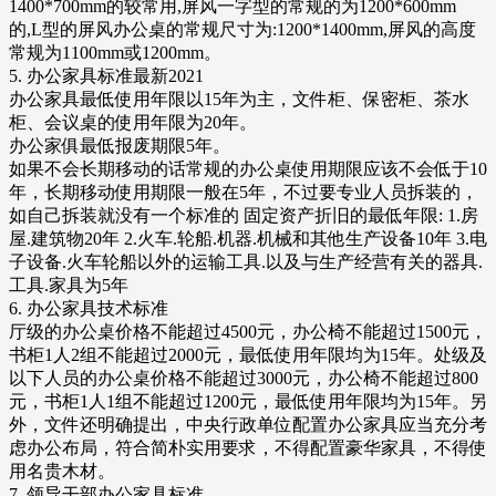
1400*700mm的较常用,屏风一字型的常规的为1200*600mm
的,L型的屏风办公桌的常规尺寸为:1200*1400mm,屏风的高度
常规为1100mm或1200mm。
5. 办公家具标准最新2021
办公家具最低使用年限以15年为主，文件柜、保密柜、茶水
柜、会议桌的使用年限为20年。
办公家俱最低报废期限5年。
如果不会长期移动的话常规的办公桌使用期限应该不会低于10
年，长期移动使用期限一般在5年，不过要专业人员拆装的，
如自己拆装就没有一个标准的 固定资产折旧的最低年限: 1.房
屋.建筑物20年 2.火车.轮船.机器.机械和其他生产设备10年 3.电
子设备.火车轮船以外的运输工具.以及与生产经营有关的器具.
工具.家具为5年
6. 办公家具技术标准
厅级的办公桌价格不能超过4500元，办公椅不能超过1500元，
书柜1人2组不能超过2000元，最低使用年限均为15年。处级及
以下人员的办公桌价格不能超过3000元，办公椅不能超过800
元，书柜1人1组不能超过1200元，最低使用年限均为15年。另
外，文件还明确提出，中央行政单位配置办公家具应当充分考
虑办公布局，符合简朴实用要求，不得配置豪华家具，不得使
用名贵木材。
7. 领导干部办公家具标准