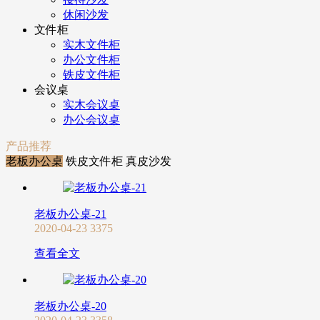
休闲沙发
文件柜
实木文件柜
办公文件柜
铁皮文件柜
会议桌
实木会议桌
办公会议桌
产品推荐
老板办公桌
铁皮文件柜
真皮沙发
老板办公桌-21
2020-04-23
3375
查看全文
老板办公桌-20