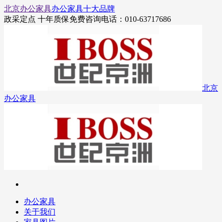
北京办公家具
办公家具十大品牌
政采定点 十年质保
免费咨询电话：010-63717686
北京
办公家具
办公家具
关于我们