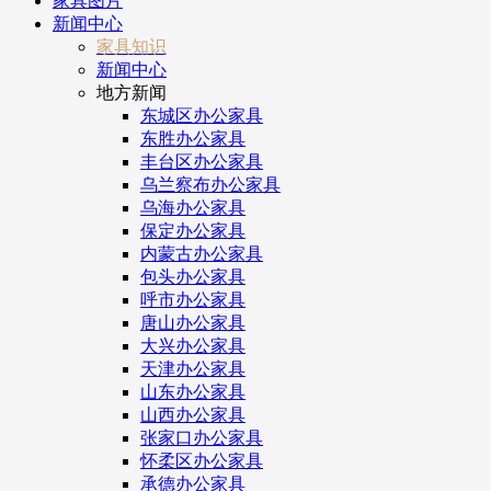
家具图片
新闻中心
家具知识
新闻中心
地方新闻
东城区办公家具
东胜办公家具
丰台区办公家具
乌兰察布办公家具
乌海办公家具
保定办公家具
内蒙古办公家具
包头办公家具
呼市办公家具
唐山办公家具
大兴办公家具
天津办公家具
山东办公家具
山西办公家具
张家口办公家具
怀柔区办公家具
承德办公家具