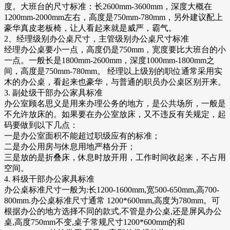
度。大班台的尺寸标准：长2600mm-3600mm，深度大概在
1200mm-2000mm左右，高度是750mm-780mm，另外建议配上
豪华真皮老板椅，让人看起来就是威严，霸气。
2、经理级别办公桌尺寸，主管级别办公桌尺寸标准
经理办公桌要小一点，高度仍是750mm，宽度要比大班台的小
一点。一般长是1800mm-2600mm，深度1000mm-1800mm之
间，高度是750mm-780mm。 经理以上级别的职位通常采用实
木的办公桌，看起来也豪华，与普通的职员办公桌区别开来。
3. 副处级干部办公家具标准
办公室顾名思义是用来办理公务的地方，是公共场所，一般是
不允许放床的。如果要在办公室放床，又不违反有关规定，起
码要做到以下几点：
一是办公室面积不能超过职级应有的标准；
二是办公用房与休息用地严格分开；
三是放的是折叠床，休息时放开用，工作时间收起来，不占用
空间。
4. 科级干部办公家具标准
办公桌标准尺寸一般为:长1200-1600mm,宽500-650mm,高700-
800mm.办公桌标准尺寸通常 1200*600mm,高度为780mm。可
根据办公的地方选择不同的款式,不管是办公桌,还是屏风办公
桌,高度750mm不变,桌子常规尺寸1200*600mm的和