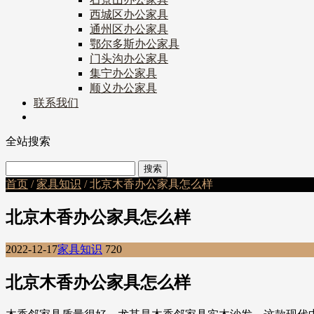
西城区办公家具
通州区办公家具
鄂尔多斯办公家具
门头沟办公家具
集宁办公家具
顺义办公家具
联系我们
全站搜索
首页
/
家具知识
/ 北京木香办公家具怎么样
北京木香办公家具怎么样
2022-12-17
家具知识
720
北京木香办公家具怎么样