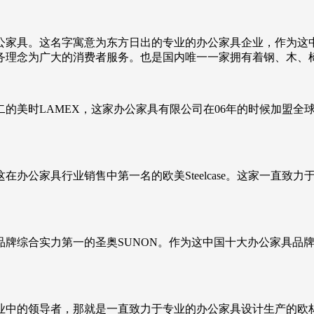
公家具。这名字寓意为东方日出的专业的办公家具企业，作为这
务理念为广大的消费者服务。也是国内唯一一家拥有着钢、木、
的美时LAMEX，这家办公家具有限公司在06年的时候加盟全
办公家具行业销售中第一名的欧美Steelcase。这家一直致
牌综合实力第一的圣奥SUNON。作为这中国十大办公家具品牌
中的领导者，那就是一直致力于专业的办公家具设计生产的欧林