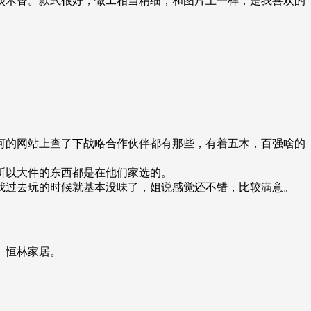
淡木香。款式很好，做工相当精细，和图片上一样，是我喜欢的
河的网站上查了下战略合作伙伴都有那些，有着五木，百强啥的
所以大件的东西都是在他们家选的。
我过去玩的时候就基本没味了，姐说感觉还不错，比较满意。
、恒林家居。