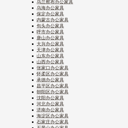
乌兰察布办公家具
乌海办公家具
保定办公家具
内蒙古办公家具
包头办公家具
呼市办公家具
唐山办公家具
大兴办公家具
天津办公家具
山东办公家具
山西办公家具
张家口办公家具
怀柔区办公家具
承德办公家具
昌平区办公家具
朝阳区办公家具
沈阳办公家具
河北办公家具
济南办公家具
海淀区办公家具
石家庄办公家具
石景山办公家具