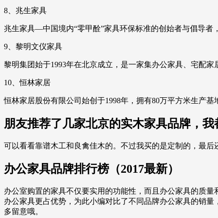
8、兆生家具
兆生家具—中国境内“零甲酫”家具环保标准的创始者与倡导者
9、黎明文仪家具
黎明集团始于1993年在北京成立，是一家集办公家具、宅配
10、恒林家居
恒林家居股份有限公司始创于1998年，拥有80万平方米生产基
朋友推荐了几家北京的实木家具品牌，我
可以看看靠谱木工和良禽佳木的。不过我买的是定制的，最后
办公家具品牌排行榜（2017最新）
办公室购置的家具不仅要实用的功能性，而且办公家具的质量
办公家具更占优势，为此小编对比了不同品牌办公家具的销量
多留意哦。