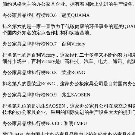
简约风格为主的办公家具企业。拥有着国际上先进的生产设备
办公家具品牌排行榜NO.6：冠美QUAMA
排名第六的是一家一直致力于低碳健康的环保事业的冠美QU
个国内外知名的定点合作机构和实验基地。
办公家具品牌排行榜NO.7：百利Victory
排名第七的是百利Victory，这家经过二十多年来不断的努力
细分市场中，百利Victory是IT高科技、汽车、电力、通讯
办公家具品牌排行榜NO.8：荣业RONG
排名第八的是荣业RONG，这家办公极家具公司是目前国内
办公家具品牌排行榜NO.9：兆生SAOSEN
排名第九位的是兆生SAOSEN，这家办公家具公司在成立之
技术的办公家具企业。采用的国际先进的生产设备大大的提升了
办公家具品牌排行榜NO.10：黎明LMFU
黎明LMFU在中国十大办公家具品牌中比较年轻的办公家具企