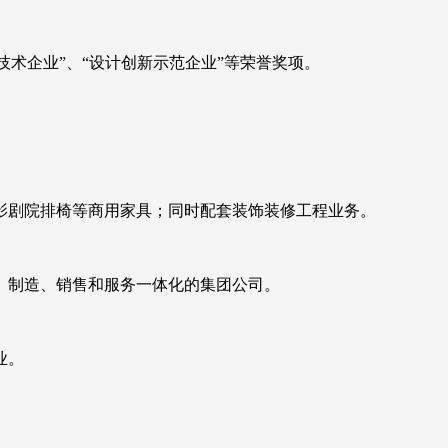
技术企业”、“设计创新示范企业”等荣誉奖项。
影剧院排椅等商用家具；同时配套装饰装修工程业务。
、制造、销售和服务一体化的集团公司。
业。