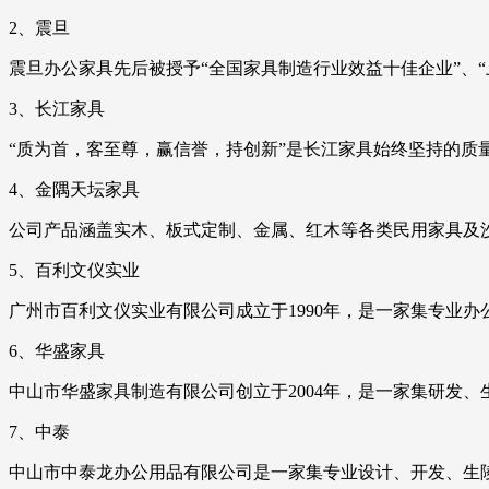
2、震旦
震旦办公家具先后被授予“全国家具制造行业效益十佳企业”、“上
3、长江家具
“质为首，客至尊，赢信誉，持创新”是长江家具始终坚持的质
4、金隅天坛家具
公司产品涵盖实木、板式定制、金属、红木等各类民用家具及
5、百利文仪实业
广州市百利文仪实业有限公司成立于1990年，是一家集专业
6、华盛家具
中山市华盛家具制造有限公司创立于2004年，是一家集研发
7、中泰
中山市中泰龙办公用品有限公司是一家集专业设计、开发、生