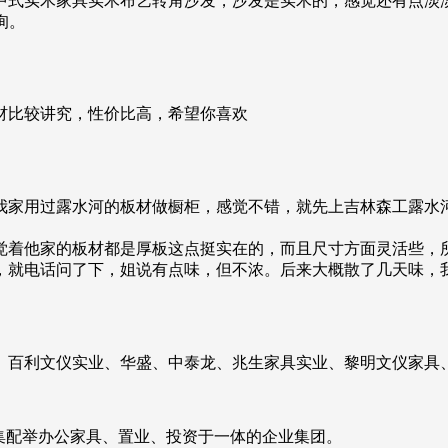
中式实木家具实木布艺转角沙发，沙发是实木的，感觉还有点淡
询。
材比较讲究，性价比高，希望你喜欢
我家用过露水河的板材做橱柜，感觉不错，就先上吉林森工露水
觉着他家的板材都是厚板这点挺实在的，而且尺寸方面灵活些，
，就电话问了下，姐说有点味，但不浓。后来大概散了几天味，
、百利文仪实业、华盛、中泰龙、兆生家具实业、黎明文仪家具
家集配举办公家具、置业、投资于一体的企业集团。