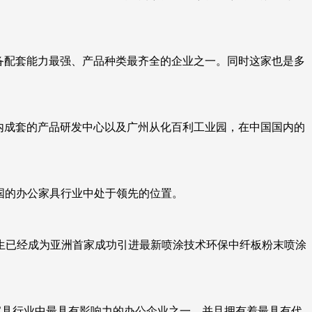
备配套能力最强、产品种类最齐全的企业之一。同时这家也是多
一个国内成套的产品研发中心以及广州从化百利工业园，在中国国内的
国的办公家具行业中处于领先的位置。
兆生已经成为亚洲首家成功引进最新喷涂技术环保中纤板粉末喷涂
家具行业中最具有影响力的办公企业之一。并且拥有着最具有代