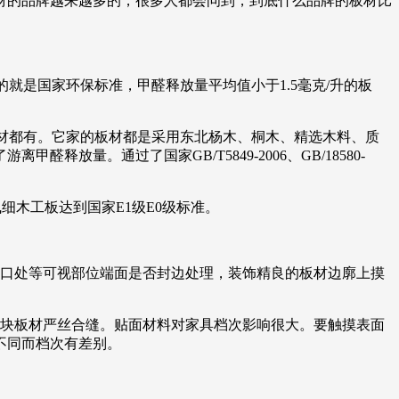
材的品牌越来越多的，很多人都会问到，到底什么品牌的板材比
就是国家环保标准，甲醛释放量平均值小于1.5毫克/升的板
材都有。它家的板材都是采用东北杨木、桐木、精选木料、质
量。通过了国家GB/T5849-2006、GB/18580-
腾飞细木工板达到国家E1级E0级标准。
下口处等可视部位端面是否封边处理，装饰精良的板材边廓上摸
整块板材严丝合缝。贴面材料对家具档次影响很大。要触摸表面
不同而档次有差别。