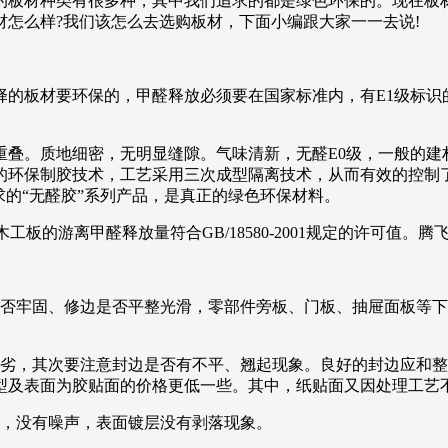
的板材种类有很多种，其中我们追求的都是绿色环保的。现在板
怎么样?我们该怎么去选购板材，下面小编跟大家一一去说!
的板材要环保的，甲醛释放必须要在国家标准内，有E1级标识的
重叠。质地细密，无明显缝隙。气味清新，无醛E0级，一般的建
胶技术，工艺采用三次成型隔离技术，从而有效的控制了游离甲醛释放
要求的“无醛胶”系列产品，是真正的绿色环保材料。
。细木工板的游离甲醛释放量符合GB/18580-2001规定的许可值。
是否牢固、修边是否平整光滑，零部件旁板、门板、抽屉面板等
优劣，其次要注意封边是否有不平、翘起现象。良好的封边应和
型及表面为胶贴面的价格更低一些。其中，纸贴面又因处理工艺
如，没有噪声，表面镀层没有剥落现象。