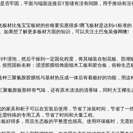
后是否牢固，平面与端面连接后T形缝有没有间隙，用手推动有没
板材比兔宝宝板材的价格要实惠很多!腾飞板材是达到e1标准
。如果想了解更多板材方面的知识，可以关注土巴兔装修网噢!
剂中浸泡，然后干燥到一定固化程度，将其铺装在刨花板、防潮
，按照国标名称：浸渍胶膜纸饰面细木工板和胶合板，俗称生态
这种三聚氰胺胶膜纸与基材热压成一体后有着极好的功能，用这
统三聚氰胺板那样有气味，还有原木淡淡的清香味，同时大王椰生
制成的家具和柜子可以在安装后使用，节省了涂装时间，节省了一
无需特殊的专用工具，节省了时间和大量工程。
实木板好得多，而且生态板的平整度也很高。使用环保板时，无需