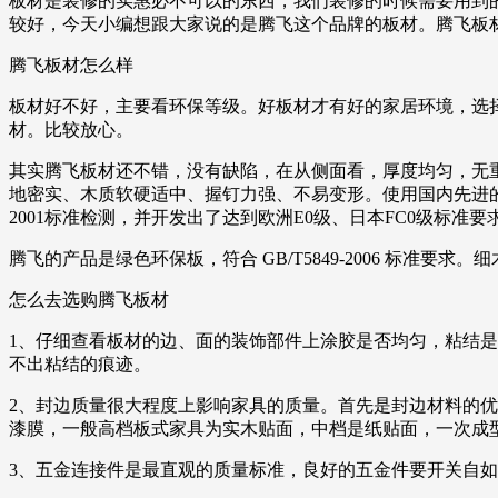
板材是装修的实惠必不可以的东西，我们装修的时候需要用到
较好，今天小编想跟大家说的是腾飞这个品牌的板材。腾飞板材
腾飞板材怎么样
板材好不好，主要看环保等级。好板材才有好的家居环境，选择
材。比较放心。
其实腾飞板材还不错，没有缺陷，在从侧面看，厚度均匀，无
地密实、木质软硬适中、握钉力强、不易变形。使用国内先进的环保制
2001标准检测，并开发出了达到欧洲E0级、日本FC0级标准
腾飞的产品是绿色环保板，符合 GB/T5849-2006 标准要求
怎么去选购腾飞板材
1、仔细查看板材的边、面的装饰部件上涂胶是否均匀，粘结
不出粘结的痕迹。
2、封边质量很大程度上影响家具的质量。首先是封边材料的
漆膜，一般高档板式家具为实木贴面，中档是纸贴面，一次成
3、五金连接件是最直观的质量标准，良好的五金件要开关自