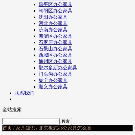
昌平区办公家具
朝阳区办公家具
沈阳办公家具
河北办公家具
济南办公家具
海淀区办公家具
石家庄办公家具
石景山办公家具
西城区办公家具
通州区办公家具
鄂尔多斯办公家具
门头沟办公家具
集宁办公家具
顺义办公家具
联系我们
全站搜索
首页
/
家具知识
/ 北京板式办公家具怎么卖