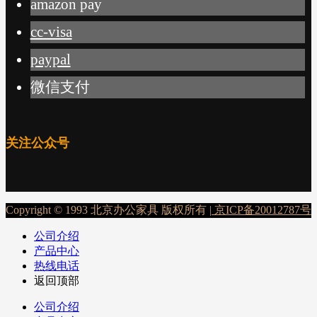
amazon pay
cc-visa
paypal
微信支付
关注公众号
Copyright © 1993 北京办公家具 版权所有 |
京ICP备20012787号
公司介绍
产品中心
热线电话
返回顶部
公司介绍