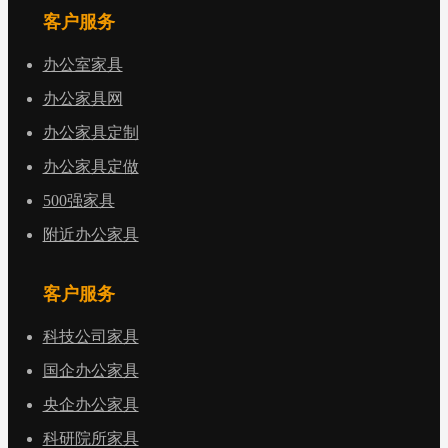
客户服务
办公室家具
办公家具网
办公家具定制
办公家具定做
500强家具
附近办公家具
客户服务
科技公司家具
国企办公家具
央企办公家具
科研院所家具