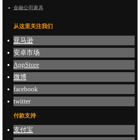
金融公司家具
从这里关注我们
亚马逊
安卓市场
AppStore
微博
facebook
twitter
付款支持
支付宝