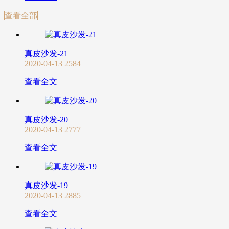
查看全部
真皮沙发-21
2020-04-13
2584
查看全文
真皮沙发-20
2020-04-13
2777
查看全文
真皮沙发-19
2020-04-13
2885
查看全文