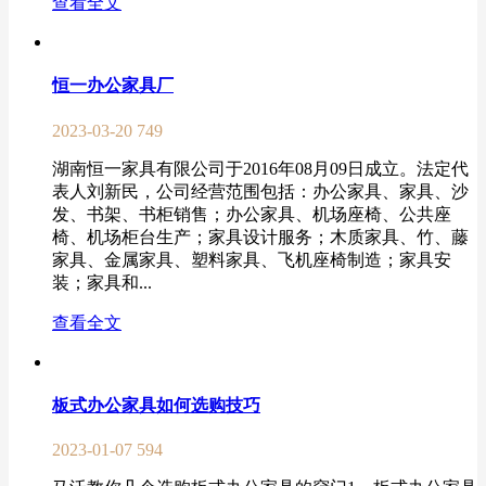
查看全文
恒一办公家具厂
2023-03-20
749
湖南恒一家具有限公司于2016年08月09日成立。法定代
表人刘新民，公司经营范围包括：办公家具、家具、沙
发、书架、书柜销售；办公家具、机场座椅、公共座
椅、机场柜台生产；家具设计服务；木质家具、竹、藤
家具、金属家具、塑料家具、飞机座椅制造；家具安
装；家具和...
查看全文
板式办公家具如何选购技巧
2023-01-07
594