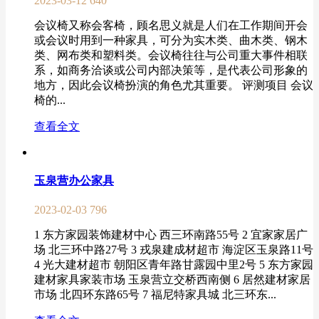
2023-03-12
640
会议椅又称会客椅，顾名思义就是人们在工作期间开会
或会议时用到一种家具，可分为实木类、曲木类、钢木
类、网布类和塑料类。会议椅往往与公司重大事件相联
系，如商务洽谈或公司内部决策等，是代表公司形象的
地方，因此会议椅扮演的角色尤其重要。 评测项目 会议
椅的...
查看全文
玉泉营办公家具
2023-02-03
796
1 东方家园装饰建材中心 西三环南路55号 2 宜家家居广
场 北三环中路27号 3 戎泉建成材超市 海淀区玉泉路11号
4 光大建材超市 朝阳区青年路甘露园中里2号 5 东方家园
建材家具家装市场 玉泉营立交桥西南侧 6 居然建材家居
市场 北四环东路65号 7 福尼特家具城 北三环东...