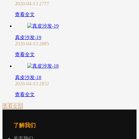
2020-04-13
2777
查看全文
真皮沙发-19
2020-04-13
2885
查看全文
真皮沙发-18
2020-04-13
2852
查看全文
查看全部
了解我们
关于我们