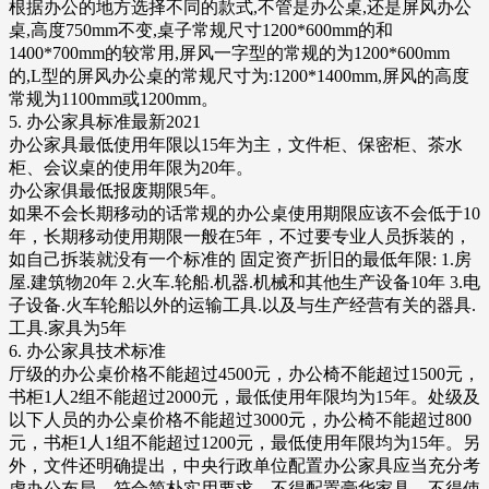
根据办公的地方选择不同的款式,不管是办公桌,还是屏风办公
桌,高度750mm不变,桌子常规尺寸1200*600mm的和
1400*700mm的较常用,屏风一字型的常规的为1200*600mm
的,L型的屏风办公桌的常规尺寸为:1200*1400mm,屏风的高度
常规为1100mm或1200mm。
5. 办公家具标准最新2021
办公家具最低使用年限以15年为主，文件柜、保密柜、茶水
柜、会议桌的使用年限为20年。
办公家俱最低报废期限5年。
如果不会长期移动的话常规的办公桌使用期限应该不会低于10
年，长期移动使用期限一般在5年，不过要专业人员拆装的，
如自己拆装就没有一个标准的 固定资产折旧的最低年限: 1.房
屋.建筑物20年 2.火车.轮船.机器.机械和其他生产设备10年 3.电
子设备.火车轮船以外的运输工具.以及与生产经营有关的器具.
工具.家具为5年
6. 办公家具技术标准
厅级的办公桌价格不能超过4500元，办公椅不能超过1500元，
书柜1人2组不能超过2000元，最低使用年限均为15年。处级及
以下人员的办公桌价格不能超过3000元，办公椅不能超过800
元，书柜1人1组不能超过1200元，最低使用年限均为15年。另
外，文件还明确提出，中央行政单位配置办公家具应当充分考
虑办公布局，符合简朴实用要求，不得配置豪华家具，不得使