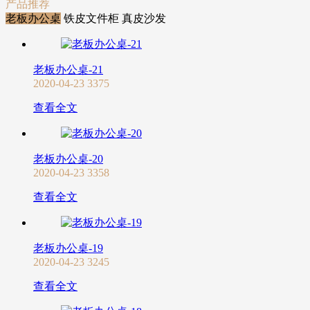
产品推荐
老板办公桌
铁皮文件柜
真皮沙发
老板办公桌-21
2020-04-23
3375
查看全文
老板办公桌-20
2020-04-23
3358
查看全文
老板办公桌-19
2020-04-23
3245
查看全文