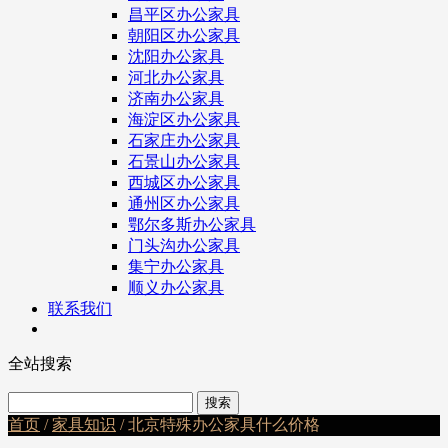
昌平区办公家具
朝阳区办公家具
沈阳办公家具
河北办公家具
济南办公家具
海淀区办公家具
石家庄办公家具
石景山办公家具
西城区办公家具
通州区办公家具
鄂尔多斯办公家具
门头沟办公家具
集宁办公家具
顺义办公家具
联系我们
全站搜索
首页
/
家具知识
/ 北京特殊办公家具什么价格