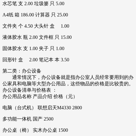
水芯笔 支 2.00 垃圾篓 只 5.00
A4纸 箱 186.00 计算器 只 25.00
文件夹 个 4.50 大头针 盒 1.00
液体胶水 瓶 2.00 文件框 只 15.00
固体胶水 支 1.00 夹子 只 1.00
回形针 盒 2.00 笔记本 本 3.50
第二类：办公设备
通常情况下，办公设备就是指办公室人员经常要用到的办
公家具和电脑等大型办公用品，这些物品的价格是比较贵的。
办公设备清单与价格表 ：
办公用品名称 产品介绍 价格（元）
电脑（台式机） 联想启天M4330 2800
多功能一体机 国产 2500
办公桌（椅） 实木办公桌 1500