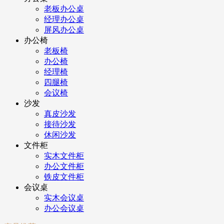
老板办公桌
经理办公桌
屏风办公桌
办公椅
老板椅
办公椅
经理椅
四腿椅
会议椅
沙发
真皮沙发
接待沙发
休闲沙发
文件柜
实木文件柜
办公文件柜
铁皮文件柜
会议桌
实木会议桌
办公会议桌