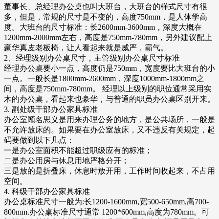
董事长、总经理办公桌也叫大班台，大班台的样式尺寸有很
多，但是，常规的尺寸是不变的，高度750mm，是人体学高
度。大班台的尺寸标准：长2600mm-3600mm，深度大概在
1200mm-2000mm左右，高度是750mm-780mm，另外建议配上
豪华真皮老板椅，让人看起来就是威严，霸气。
2、经理级别办公桌尺寸，主管级别办公桌尺寸标准
经理办公桌要小一点，高度仍是750mm，宽度要比大班台的小
一点。一般长是1800mm-2600mm，深度1000mm-1800mm之
间，高度是750mm-780mm。 经理以上级别的职位通常采用实
木的办公桌，看起来也豪华，与普通的职员办公桌区别开来。
3. 副处级干部办公家具标准
办公室顾名思义是用来办理公务的地方，是公共场所，一般是
不允许放床的。如果要在办公室放床，又不违反有关规定，起
码要做到以下几点：
一是办公室面积不能超过职级应有的标准；
二是办公用房与休息用地严格分开；
三是放的是折叠床，休息时放开用，工作时间收起来，不占用
空间。
4. 科级干部办公家具标准
办公桌标准尺寸一般为:长1200-1600mm,宽500-650mm,高700-
800mm.办公桌标准尺寸通常 1200*600mm,高度为780mm。可