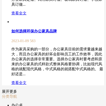
具订做...
查看全文
如何选择环保办公家具品牌
2023-01-09
583
作为家具采购的一部分，办公家具目前的需求量越来越
大，而且办公家具的好坏会影响员工的工作效率，因此
办公家具的选择非常重要。选择办公家具时要考虑和原
来的办公家具的式样款式整体风格要协调，比如现代风
格的就配现代风格，中式风格的就搭配中式风格的。 最
好还是...
查看全文
展开更多
分类导航
办公桌