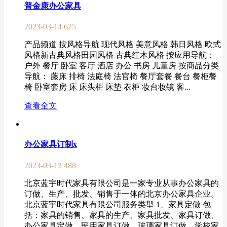
普金康办公家具
2023-03-14
625
产品频道 按风格导航 现代风格 美意风格 韩日风格 欧式
风格新古典风格田园风格 古典红木风格 按应用导航：
户外 餐厅 卧室 客厅 酒店 办公 书房 儿童房 按商品分类
导航： 藤床 排椅 法庭椅 法官椅 餐厅套餐 餐台 餐柜餐
椅 卧室套房 床 床头柜 床垫 衣柜 妆台妆镜 客...
查看全文
办公家具订制x
2023-03-13
488
北京蓝宇时代家具有限公司是一家专业从事办公家具的
订做、生产、批发、销售于一体的北京办公家具企业。
北京蓝宇时代家具有限公司服务类型 1、家具定做 包
括：家具的销售、家具的生产、家具批发、家具订做、
办公家具定做、民用家具订做、玻璃家具订做、学校家