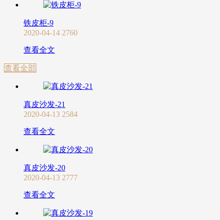
铁皮柜-9
2020-04-14
2760
查看全文
查看全部
真皮沙发-21
2020-04-13
2584
查看全文
真皮沙发-20
2020-04-13
2777
查看全文