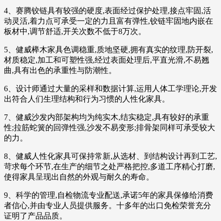
4、赛腾铰链具有较强的硬度,表面经过保护处理,接点牢固,活
动灵活,着力点可承受一定的力且富有弹性,铰链牢固地内嵌在
板材中,调节舒适,开关次数不低于8万次。
5、健威榉木家具色调稳重,质地坚硬,拥有真实的纹理,防开裂,
材质稳定,加工和可塑性强,经过表面处理后,平直光滑,不易翘
曲,具有出色的承重性与防潮性。
6、设计师通过大量的采样和数据计算,运用人体工学理论,开发
出符合人们生理结构和行为习惯的人性化家具。
7、健威沙发内部架构均为纯实木,结实稳定,具有较好的承重
性;拉筋蛇簧的回弹性强,沙发不易变形;排骨架同样可承受较大
的力。
8、健威人性化家具可保持常新,从选材、到结构设计再到工艺,
苛求每个环节,在生产的细节之处严格把控,多道工序精心打磨,
使得家具呈现出自然的外观与耐久的寿命。
9、科学的管理,自检物流专业配送,承诺5年的家具保修给消费
者信心,并由专业人员提供服务。十多年的出口免检荣誉充分
证明了产品品质。