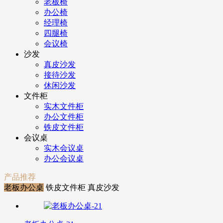
老板椅
办公椅
经理椅
四腿椅
会议椅
沙发
真皮沙发
接待沙发
休闲沙发
文件柜
实木文件柜
办公文件柜
铁皮文件柜
会议桌
实木会议桌
办公会议桌
产品推荐
老板办公桌
铁皮文件柜
真皮沙发