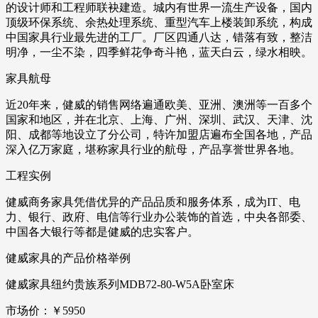
的设计师和工程师联袂建造。城内有世界一流生产设备，国内
顶级环保系统、余热处理系统、重型汽车上楼装卸系统，构成
中国家具行业最先进的工厂。厂区四通八达，错落有致，整洁
明净，一尘不染，四季鲜花争奇斗艳，蓝天白云，绿水相映。
家具航母
近20年来，健威的销售网络遍通欧美、亚洲、澳洲等一百多个
国家和地区，并在北京、上海、广州、深圳、武汉、天津、沈
阳、成都等地设立了分公司，特许加盟店遍布全国各地，产品
深入亿万家庭，堪称家具行业的航母，产品享誉世界各地。
工程实例
健威商务家具凭借优异的产品品质和服务体系，成为IT、电
力、银行、政府、电信等行业办公装饰的首选，中央各部委、
中国各大银行等都是健威的忠实客户。
健威家具的产品价格举例
健威家具纽约贵族系列MDB72-80-W5A卧室床
市场价：￥5950