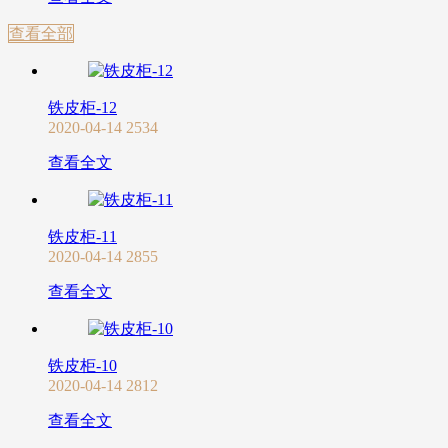
查看全部
铁皮柜-12
2020-04-14
2534
查看全文
铁皮柜-11
2020-04-14
2855
查看全文
铁皮柜-10
2020-04-14
2812
查看全文