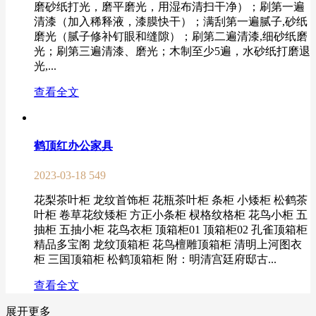
磨砂纸打光，磨平磨光，用湿布清扫干净）；刷第一遍
清漆（加入稀释液，漆膜快干）；满刮第一遍腻子,砂纸
磨光（腻子修补钉眼和缝隙）；刷第二遍清漆,细砂纸磨
光；刷第三遍清漆、磨光；木制至少5遍，水砂纸打磨退
光,...
查看全文
鹤顶红办公家具
2023-03-18
549
花梨茶叶柜 龙纹首饰柜 花瓶茶叶柜 条柜 小矮柜 松鹤茶
叶柜 卷草花纹矮柜 方正小条柜 棂格纹格柜 花鸟小柜 五
抽柜 五抽小柜 花鸟衣柜 顶箱柜01 顶箱柜02 孔雀顶箱柜
精品多宝阁 龙纹顶箱柜 花鸟檀雕顶箱柜 清明上河图衣
柜 三国顶箱柜 松鹤顶箱柜 附：明清宫廷府邸古...
查看全文
展开更多