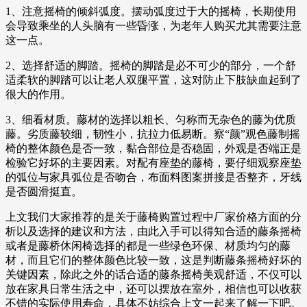
1、注意摇椅的倾斜弧度。摆动弧度过于大的摇椅，长期使用
会导致乘坐的人头脑有一些昏涨，为老年人购买尤其需要注意
这一点。
2、选择舒适的脚踏。摇椅的脚踏是必不可少的部分，一个舒
适柔软的脚踏可以让老人双腿平置，这对防止下肢缺血起到了
很大的作用。
3、细看材质。藤材的选择以粗长、匀称而无杂色的藤为优质
藤。劣质藤较细，韧性小，抗拉力低易断。察“颜”观色藤制摇
椅的整体颜色是否一致，黏合部位是否稳固，外观是否端正是
检验它好坏的主要因素。对配有座垫的藤椅，要仔细观察座垫
的弧位与家具弧位是否吻合，布面料图案拼接是否整齐，牙线
是否圆滑挺直。
上文我们大家推荐的是关于藤椅购置过程中厂家价格方面的分
析以及选择的建议和方法，由此入手可以得知合适的藤条摇椅
或者是藤桥休闲椅选择的都是一些绿色环保、材质均匀的藤
材，而且它们的整体颜色比较一致，这是判断藤条摇椅好坏的
关键因素，除此之外的话合适的藤条摇椅美观舒适，不仅可以
放在家具日常生活之中，还可以摆放在室外，相信也可以收获
不错的实际使用寿命，具体不妨综合上文一起来了解一下吧。