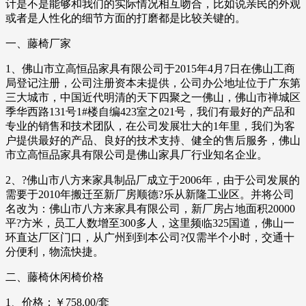
计是不是能够和我们的实际情况相互吻合，比如说亲民的外观
或者是人性化的细节方面的打磨都是比较关键的。
一、藤椅厂家
1、佛山市立高恒品家具有限公司于2015年4月7日在佛山工商
局登记注册，公司注册资本未提供，公司办公地址位于广东第
三大城市，中国近代明清的天下四聚之一佛山，佛山市禅城区
季华西路131号1#楼自编423室之021号，我们有最好的产品和
专业的销售和技术团队，在公司发展壮大的1年里，我们为客
户提供最好的产品、良好的技术支持、健全的售后服务，佛山
市立高恒品家具有限公司是佛山家具厂行业知名企业。
2、?佛山市八方来家具制品厂成立于2006年，由于公司发展的
需要于2010年搬迁至新厂房顺德?乐从新隆工业区。并将公司
名改为：佛山市八方来家具有限公司，新厂房占地面积20000
平?方米，员工人数增至300多人，这里频临325国道，佛山一
环直达厂区门口，从广州到到本公司?仅需半个小时，交通十
分便利，物流快捷。
二、藤椅休闲椅价格
1、价格：￥758.00/套