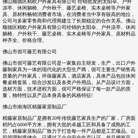
佛山顺德区精欧户外家具有限公司 经销批发的太阳伞、户外
凉亭、休闲躺椅、户外秋千、藤艺桌椅、实木桌椅等户外家
具、原材料畅销消费者市场，在消费者当中享有较高的地位，
公司与多家零售商和代理商建立了长期稳定的合作关系。佛山
顺德区精欧户外家具有限公司经销的太阳伞、户外凉亭、休闲
躺椅、户外秋千、藤艺桌椅、实木桌椅等户外家具、原材料品
种齐全、价格合理。
佛山市伲可藤艺有限公司
佛山市伲可藤艺有限公司是一家集自主研发，生产，出口户外
藤制家具为一体的现代化的大型生产商，伲可主要生产销售高
质量的户外家具，环保藤家具，酒店家具，具体产品包括休闲
餐桌椅套装，组合沙发以及各类户外用品。从产品设计方面，
选材方面，技术进程方面，伲可严格保证了每一款产品的质
量，独特性以及产品本身具备的风格特征!
佛山市南海区精藤家居制品厂
精藤家居制品厂是拥有20年传统藤艺家具生产的厂家，厂房面
积约占6000平方米，拥有大批的卓越工匠和具备了成熟的工
艺，精藤家居制品厂致力于打造每一件产品都是工艺臻品。公
司管理制度健全，已通过了企业安全生产认证，并且拥有完