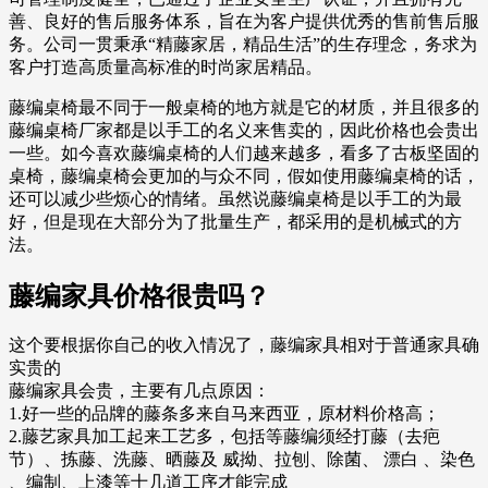
善、良好的售后服务体系，旨在为客户提供优秀的售前售后服
务。公司一贯秉承“精藤家居，精品生活”的生存理念，务求为
客户打造高质量高标准的时尚家居精品。
藤编桌椅最不同于一般桌椅的地方就是它的材质，并且很多的
藤编桌椅厂家都是以手工的名义来售卖的，因此价格也会贵出
一些。如今喜欢藤编桌椅的人们越来越多，看多了古板坚固的
桌椅，藤编桌椅会更加的与众不同，假如使用藤编桌椅的话，
还可以减少些烦心的情绪。虽然说藤编桌椅是以手工的为最
好，但是现在大部分为了批量生产，都采用的是机械式的方
法。
藤编家具价格很贵吗？
这个要根据你自己的收入情况了，藤编家具相对于普通家具确
实贵的
藤编家具会贵，主要有几点原因：
1.好一些的品牌的藤条多来自马来西亚，原材料价格高；
2.藤艺家具加工起来工艺多，包括等藤编须经打藤（去疤
节）、拣藤、洗藤、晒藤及 威拗、拉刨、除菌、 漂白 、染色
、编制、上漆等十几道工序才能完成