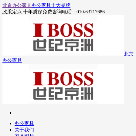
北京办公家具
办公家具十大品牌
政采定点 十年质保
免费咨询电话：010-63717686
北京
办公家具
办公家具
关于我们