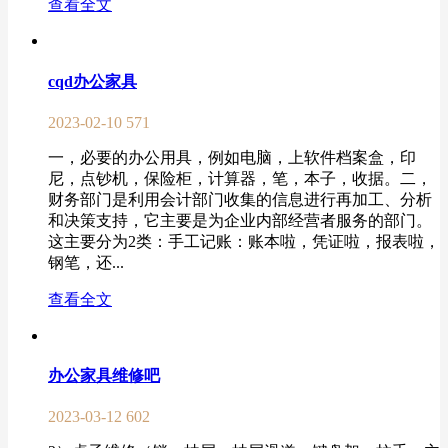
查看全文
cqd办公家具
2023-02-10
571
一，必要的办公用具，例如电脑，上软件档案盒，印
尼，点钞机，保险柜，计算器，笔，本子，收据。二，
财务部门是利用会计部门收集的信息进行再加工、分析
和决策支持，它主要是为企业内部经营者服务的部门。
这主要分为2类：手工记账：账本啦，凭证啦，报表啦，
钢笔，还...
查看全文
办公家具维修吧
2023-03-12
602