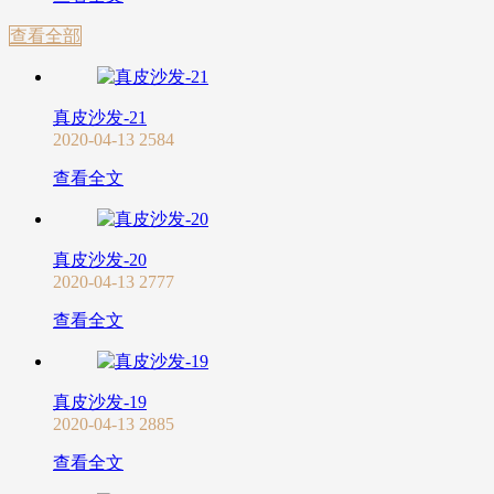
查看全部
真皮沙发-21
2020-04-13
2584
查看全文
真皮沙发-20
2020-04-13
2777
查看全文
真皮沙发-19
2020-04-13
2885
查看全文