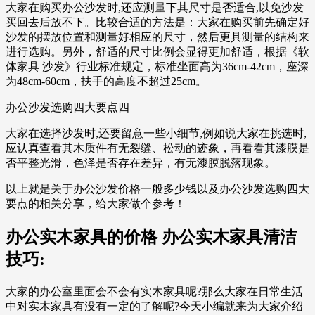
大家在购买办公沙发时,还应测量下其尺寸是否适合,以免沙发
买回去后放不下。比较合适的方法是：大家在购买前先确定好
沙发的摆放位置和测量好相应的尺寸，然后更具测量的结构来
进行选购。另外，舒适的尺寸比例会显得更加舒适，根据《软
体家具 沙发》行业标准规定，标准坐面高为36cm-42cm，座深
为48cm-60cm，扶手的高度不超过25cm。
办公沙发选购四大要点四
大家在选择沙发时,还要留意一些小细节,例如说大家在挑选时,
应认真查看其木质件有无裂缝、松动的迹象，再看看其漆膜是
否平整光滑，色泽是否存在差异，有无漆膜脱落现象。
以上就是关于办公沙发价格一般多少钱以及办公沙发选购四大
要点的相关分享，给大家做个参考！
办公实木家具的价格 办公实木家具清洁
技巧:
大家的办公室里面会不会有实木家具呢?那么大家在日常生活
中对实木家具有没有一定的了解呢?今天小编就来为大家介绍