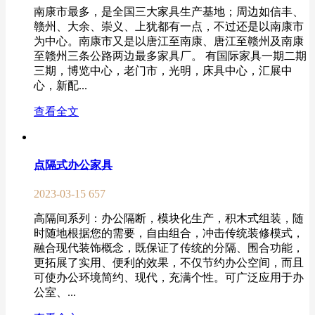
南康市最多，是全国三大家具生产基地；周边如信丰、
赣州、大余、崇义、上犹都有一点，不过还是以南康市
为中心。南康市又是以唐江至南康、唐江至赣州及南康
至赣州三条公路两边最多家具厂。 有国际家具一期二期
三期，博览中心，老门市，光明，床具中心，汇展中
心，新配...
查看全文
点隔式办公家具
2023-03-15
657
高隔间系列：办公隔断，模块化生产，积木式组装，随
时随地根据您的需要，自由组合，冲击传统装修模式，
融合现代装饰概念，既保证了传统的分隔、围合功能，
更拓展了实用、便利的效果，不仅节约办公空间，而且
可使办公环境简约、现代，充满个性。可广泛应用于办
公室、...