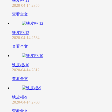
铁皮柜-11
2020-04-14
2855
查看全文
铁皮柜-12
2020-04-14
2534
查看全文
铁皮柜-10
2020-04-14
2812
查看全文
铁皮柜-9
2020-04-14
2760
查看全文