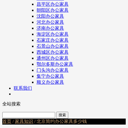
昌平区办公家具
朝阳区办公家具
沈阳办公家具
河北办公家具
济南办公家具
海淀区办公家具
石家庄办公家具
石景山办公家具
西城区办公家具
通州区办公家具
鄂尔多斯办公家具
门头沟办公家具
集宁办公家具
顺义办公家具
联系我们
全站搜索
首页
/
家具知识
/ 北京简约办公家具多少钱