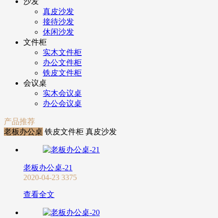
沙发
真皮沙发
接待沙发
休闲沙发
文件柜
实木文件柜
办公文件柜
铁皮文件柜
会议桌
实木会议桌
办公会议桌
产品推荐
老板办公桌
铁皮文件柜
真皮沙发
老板办公桌-21
2020-04-23
3375
查看全文