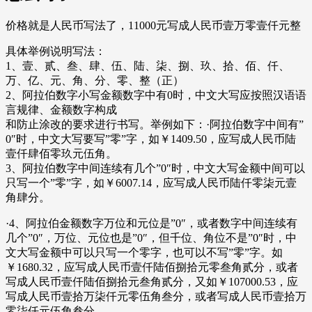
价格就是人民币写法了，11000元写成人民币壹万零壹仟元整
具体举例说明写法：
1、壹、贰、叁、肆、伍、陆、柒、捌、玖、拾、佰、仟、
万、亿、元、角、分、零、整（正）
2、阿拉伯数字小写金额数字中有0时，中文大写应按照汉语语
言规律、金额数字构成
和防止涂改的要求进行书写。举例如下：·阿拉伯数字中间有”
0″时，中文大写要写”零”字，如￥1409.50，应写成人民币陆
壹仟肆佰零玖元伍角。
3、阿拉伯数字中间连续有几个”0″时，中文大写金额中间可以
只写一个”零”字，如￥6007.14，应写成人民币陆仟零柒元壹
角肆分。
·4、阿拉伯金额数字万位和元位是”0″，或者数字中间连续有
几个”0″，万位、元位也是”0″，但千位、角位不是”0″时，中
文大写金额中可以只写一个零字，也可以不写”零”字。如
￥1680.32，应写成人民币壹仟陆佰捌拾元零叁角贰分，或者
写成人民币壹仟陆佰捌拾元叁角贰分，又如￥107000.53，应
写成人民币壹拾万柒仟元零伍角叁分，或者写成人民币壹拾万
零柒仟元伍角叁分。