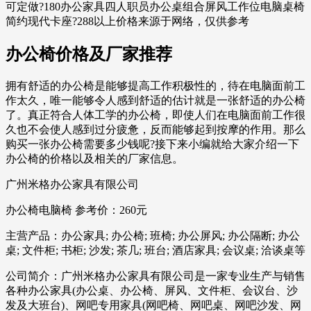
可定做?180办公家具四人职员办公桌组合屏风工作位电脑桌椅
简约现代卡座?288以上价格来源于网络，仅供参考
办公椅价格及厂家推荐
拥有舒适的办公椅是能够提高工作积极性的，待在电脑面前工
作太久，唯一能够令人感到舒适的估计就是一张舒适的办公椅
了。真正符合人体工学的办公椅，即使人们在电脑面前工作很
久也不会使人感到过分疲惫，反而能够起到按摩的作用。那么
购买一张办公椅需要多少钱呢?接下来小编就给大家介绍一下
办公椅的价格以及相关的厂家信息。
广州米格办公家具有限公司
办公椅电脑椅 参考价：260元
主营产品：办公家具; 办公椅; 班椅; 办公屏风; 办公隔断; 办公
桌; 文件柜; 书柜; 沙发; 茶几; 班台; 酒店家具; 会议桌; 洽谈桌等
公司简介：广州米格办公家具有限公司是一家专业生产与销售
各种办公家具(办公桌、办公椅、屏风、文件柜、会议台、沙
发及大班台)、网吧专用家具(网吧椅、网吧桌、网吧沙发、网