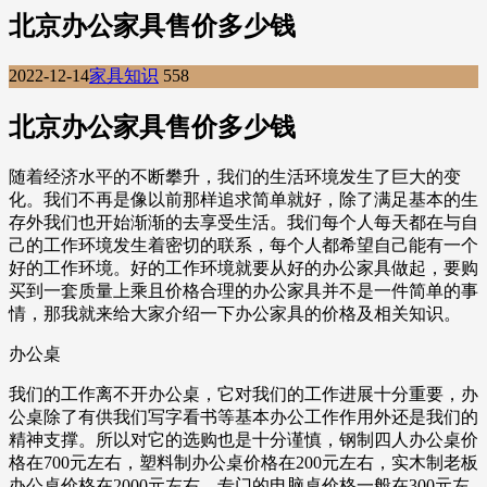
北京办公家具售价多少钱
2022-12-14
家具知识
558
北京办公家具售价多少钱
随着经济水平的不断攀升，我们的生活环境发生了巨大的变
化。我们不再是像以前那样追求简单就好，除了满足基本的生
存外我们也开始渐渐的去享受生活。我们每个人每天都在与自
己的工作环境发生着密切的联系，每个人都希望自己能有一个
好的工作环境。好的工作环境就要从好的办公家具做起，要购
买到一套质量上乘且价格合理的办公家具并不是一件简单的事
情，那我就来给大家介绍一下办公家具的价格及相关知识。
办公桌
我们的工作离不开办公桌，它对我们的工作进展十分重要，办
公桌除了有供我们写字看书等基本办公工作作用外还是我们的
精神支撑。所以对它的选购也是十分谨慎，钢制四人办公桌价
格在700元左右，塑料制办公桌价格在200元左右，实木制老板
办公桌价格在2000元左右。专门的电脑桌价格一般在300元左