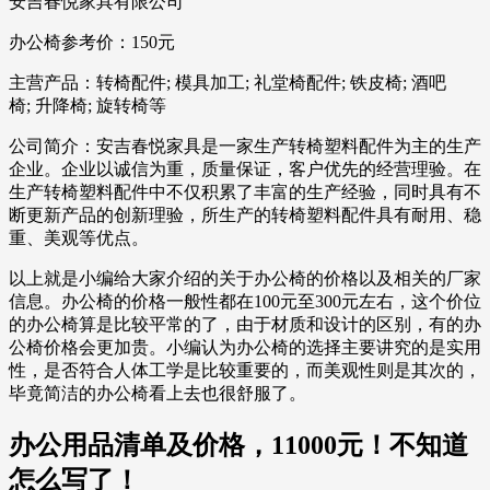
安吉春悦家具有限公司
办公椅参考价：150元
主营产品：转椅配件; 模具加工; 礼堂椅配件; 铁皮椅; 酒吧
椅; 升降椅; 旋转椅等
公司简介：安吉春悦家具是一家生产转椅塑料配件为主的生产
企业。企业以诚信为重，质量保证，客户优先的经营理验。在
生产转椅塑料配件中不仅积累了丰富的生产经验，同时具有不
断更新产品的创新理验，所生产的转椅塑料配件具有耐用、稳
重、美观等优点。
以上就是小编给大家介绍的关于办公椅的价格以及相关的厂家
信息。办公椅的价格一般性都在100元至300元左右，这个价位
的办公椅算是比较平常的了，由于材质和设计的区别，有的办
公椅价格会更加贵。小编认为办公椅的选择主要讲究的是实用
性，是否符合人体工学是比较重要的，而美观性则是其次的，
毕竟简洁的办公椅看上去也很舒服了。
办公用品清单及价格，11000元！不知道
怎么写了！