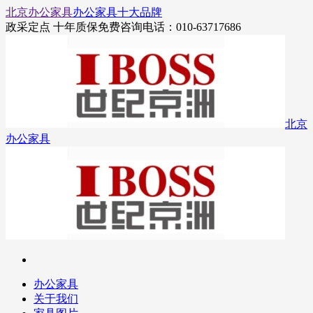
北京办公家具
办公家具十大品牌
政采定点 十年质保
免费咨询电话：010-63717686
北京
办公家具
办公家具
关于我们