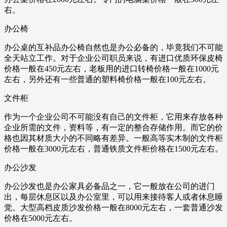
右。
办公椅
办公桌的互补品办公椅自然也是办公必备的，毕竟我们不可能
全天站立工作。对于企业公司职员来说，有进口优质环保皮椅
价格一般在450元左右，老板用的进口转椅价格一般在1000元
左右，另外还有一些普通的塑料椅价格一般在100元左右。
文件柜
作为一个企业公司不可能没有自己的文件柜，它用来存放各种
企业所需的文件，资料等，有一定的整合存储作用。而它的价
格也因其材质大小的不同略有差异。一般高等实木制的文件柜
价格一般在3000元左右，普通铁质文件柜价格在1500元左右。
办公沙发
办公沙发也是办公家具必备品之一，它一般放在公司的进门
出，每层休息区以及办公室里，可以用来接待客人或者休息睡
觉。大型高档皮质沙发价格一般在8000元左右，一套普通沙发
价格在5000元左右。