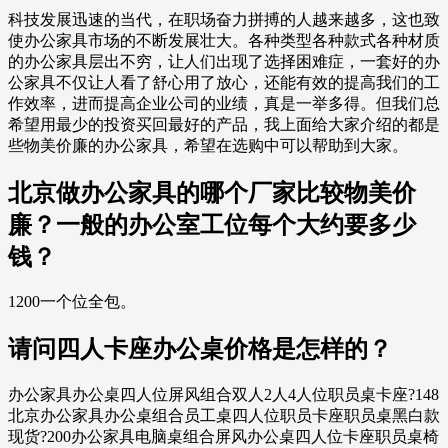
科技发展迅速的当代，在职场奋力拼搏的人越来越多，这也致
使办公家具市场的不断发展壮大。各种类型各种款式各种材质
的办公家具层出不穷，让人们出现了选择困难症，一套好的办
公家具不仅让人看了舒心用了放心，还能有效的提高我们的工
作效率，进而提高企业公司的业绩，真是一举多得。但我们总
希望用最少的投资买回最好的产品，我上面给大家介绍的都是
些物美价廉的办公家具，希望在选购中可以帮助到大家。
北京做办公家具的哪个厂家比较物美价
廉？一般的办公室工位每个大约要多少
钱？
1200一个位全包。
请问四人卡座办公桌价格是怎样的？
办公家具办公桌四人位屏风组合双人2人4人位职员桌卡座?148
北京办公家具办公桌组合员工桌四人位职员卡座职员桌黑白款
现货?200办公家具电脑桌组合屏风办公桌四人位卡座职员桌椅