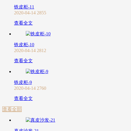
铁皮柜-11
2020-04-14
2855
查看全文
铁皮柜-10
2020-04-14
2812
查看全文
铁皮柜-9
2020-04-14
2760
查看全文
查看全部
真皮沙发-21