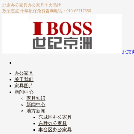
北京办公家具
办公家具十大品牌
政采定点 十年质保
免费咨询电话：010-63717686
北京
办公家具
关于我们
家具图片
新闻中心
家具知识
新闻中心
地方新闻
东城区办公家具
东胜办公家具
丰台区办公家具