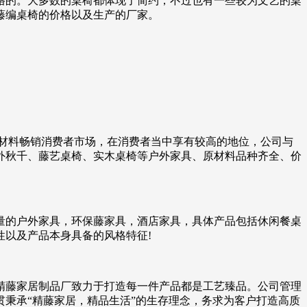
格的。大多数的桌椅都体现了简约，不过也有一些较为文艺的桌
藤编桌椅的价格以及生产的厂家。
材料畅销消费者市场，在消费者当中享有较高的地位，公司与
外秋千、藤艺桌椅、实木桌椅等户外家具、原材料品种齐全、价
量的户外家具，环保藤家具，酒店家具，具体产品包括休闲餐桌
以及产品本身具备的风格特征!
，精藤家居制品厂致力于打造每一件产品都是工艺臻品。公司管理
秉承“精藤家居，精品生活”的生存理念，务求为客户打造高质