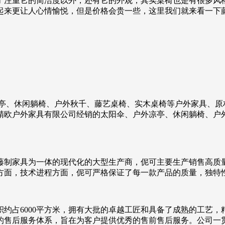
了注重它的简洁度以外，还有它的外观，其实桌椅也是有很多风
起来更让人心情愉悦，但是价格会贵一些，这里我们就来看一下
凉亭、休闲躺椅、户外秋千、藤艺桌椅、实木桌椅等户外家具、原
精欧户外家具有限公司经销的太阳伞、户外凉亭、休闲躺椅、户
藤制家具为一体的现代化的大型生产商，伲可主要生产销售高质
方面，技术进程方面，伲可严格保证了每一款产品的质量，独特性
积约占6000平方米，拥有大批的卓越工匠和具备了成熟的工艺
的售后服务体系，旨在为客户提供优秀的售前售后服务。公司一贯