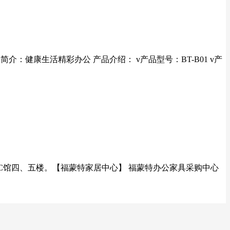
简介：健康生活精彩办公 产品介绍： v产品型号：BT-B01 v产
C馆四、五楼。【福蒙特家居中心】 福蒙特办公家具采购中心