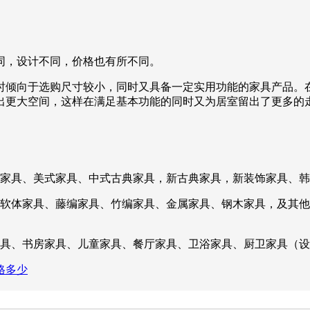
同，设计不同，价格也有所不同。
时倾向于选购尺寸较小，同时又具备一定实用功能的家具产品。
出更大空间，这样在满足基本功能的同时又为居室留出了更多的
典家具、美式家具、中式古典家具，新古典家具，新装饰家具、
、软体家具、藤编家具、竹编家具、金属家具、钢木家具，及其
家具、书房家具、儿童家具、餐厅家具、卫浴家具、厨卫家具（
格多少