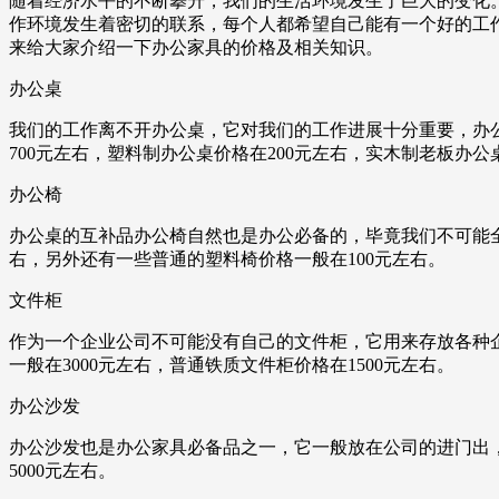
随着经济水平的不断攀升，我们的生活环境发生了巨大的变化
作环境发生着密切的联系，每个人都希望自己能有一个好的工
来给大家介绍一下办公家具的价格及相关知识。
办公桌
我们的工作离不开办公桌，它对我们的工作进展十分重要，办
700元左右，塑料制办公桌价格在200元左右，实木制老板办公
办公椅
办公桌的互补品办公椅自然也是办公必备的，毕竟我们不可能全
右，另外还有一些普通的塑料椅价格一般在100元左右。
文件柜
作为一个企业公司不可能没有自己的文件柜，它用来存放各种
一般在3000元左右，普通铁质文件柜价格在1500元左右。
办公沙发
办公沙发也是办公家具必备品之一，它一般放在公司的进门出，
5000元左右。