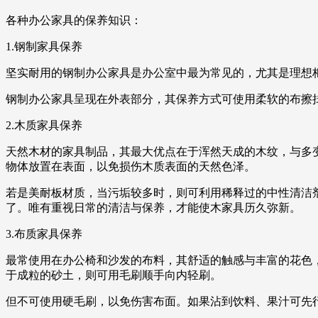
各种办公家具的保养知识：
1.钢制家具保养
坚实耐用的钢制办公家具是办公室中最为常见的，尤其是理想
钢制办公家具呈现在外表部分，其保养方式可使用柔软的布擦拭
2.木质家具保养
天然木材的家具制品，其最大优点在于浑然天成的木纹，与多
物体放置在表面，以免损伤木质表面的天然色泽。
若是美耐板材质，当污垢较多时，则可利用稀释过的中性清洁
了。唯有重视日常的清洁与保养，才能使木家具历久弥新。
3.布质家具保养
最常使用在办公椅和沙发的布料，其舒适的触感与丰富的花色
于成粒的砂土，则可用毛刷顺手向内轻刷。
但不可使用硬毛刷，以免伤害布面。如果沾到饮料、果汁可先