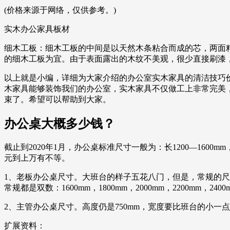
(价格来源于网络，仅供参考。)
实木办公家具板材
细木工板：细木工板的中间是以天然木条粘合而成的芯，两面
的细木工板为宜。由于表面露出的木纹不美观，很少直接刷漆
以上就是小编，详细为大家介绍的办公室实木家具的清洁技巧
木家具能够装饰我们的办公室，实木家具不仅做工上非常完美
束了。希望可以帮助到大家。
办公桌大概多少钱？
截止到2020年1月，办公桌标准尺寸一般为：长1200—1600mm
元到上万有不等。
1、老板办公桌尺寸。大班台的样子五花八门，但是，常规的尺寸是不
常规都是双数：1600mm，1800mm，2000mm，2200mm，2
2、主管办公桌尺寸。高度仍是750mm，宽度要比班台的小一点，有140
扩展资料：