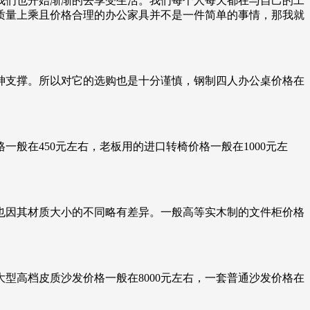
我们也开始渐渐的去享受生活。我们每个人每天都在与自己的工
质量上乘且价格合理的办公家具并不是一件简单的事情，那我就
神支撑。所以对它的选购也是十分谨慎，钢制四人办公桌价格在
般在450元左右，老板用的进口转椅价格一般在1000元左
也因其材质大小的不同略有差异。一般高等实木制的文件柜价格
型高档皮质沙发价格一般在8000元左右，一套普通沙发价格在