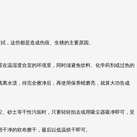
擦拭，这些都是造成伤痕、生锈的主要原因。
置在温湿度合宜的环境里，同时须避免饮料、化学药剂或过热的
残离水渍，待完全擦净后，再使用保养蜡磨亮，就算大功告成
尘、砂土等干性污垢时，只要轻轻拍去或用吸尘器吸净即可，至
用干净的软布擦干，最后以低温烘干即可。