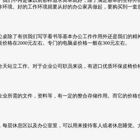
。我们不再是像以前那样追求简单就好，除了满足基本的生存外
作环境。好的工作环境就要从好的办公家具做起，要购买到一套
公桌除了有供我们写字看书等基本办公工作作用外还是我们的精
桌价格在2000元左右。专门的电脑桌价格一般在300元左右。
天站立工作。对于企业公司职员来说，有进口优质环保皮椅价格一
企业所需的文件，资料等，有一定的整合存储作用。而它的价格
每层休息区以及办公室里，可以用来接待客人或者休息睡觉。大