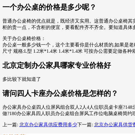
一个办公桌的价格是多少呢？
普通办公桌椅的优点就是，既经济又实用。这普通办公桌椅其
柜的贵一点，不含柜的便宜，要看配件齐不齐全。要知道具体
关于办公桌椅价格：
办公桌一般多少钱一个，这个主要看你是什么材质的,如果是老
尺寸 规格:L型 1.2米*1.4米 1.4米*1.4米 可按办公需要定做各
北京定制办公家具哪家专业价格好
多比较下就知道了
请问四人卡座办公桌价格是怎样的？
办公家具办公桌四人位屏风组合双人2人4人位职员桌卡座?14
做?180办公家具四人职员办公桌组合屏风工作位电脑桌椅简约
上一篇:
北京办公家具供应费用多少
下一篇:
北京办公家具供货