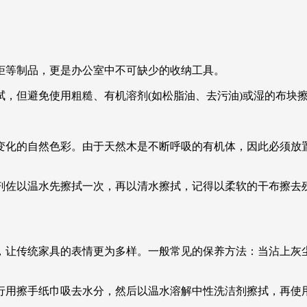
柜等制品，更是办公室中不可缺少的收纳工具。
，但避免使用粗糙、有机溶剂(如松脂油、去污油)或湿的布块
变化的自然色彩。由于天然木是不断呼吸的有机体，因此必须放
剂佐以温水先擦拭一次，再以清水擦拭，记得以柔软的干布擦去
，让传统家具的表情更为多样。一般常见的保养方法：当沾上灰
行用擦手纸巾吸去水分，然后以温水溶解中性洗洁剂擦拭，再使