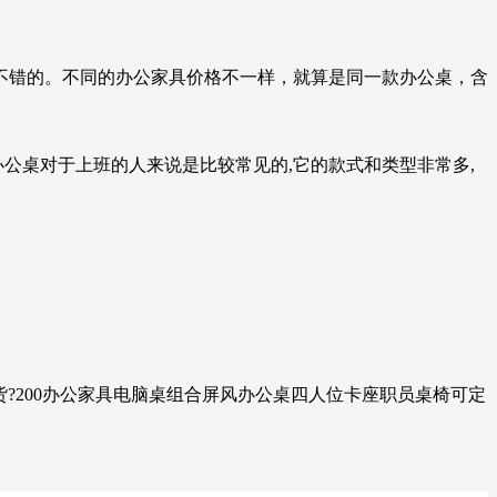
不错的。不同的办公家具价格不一样，就算是同一款办公桌，含
公桌对于上班的人来说是比较常见的,它的款式和类型非常多,
货?200办公家具电脑桌组合屏风办公桌四人位卡座职员桌椅可定