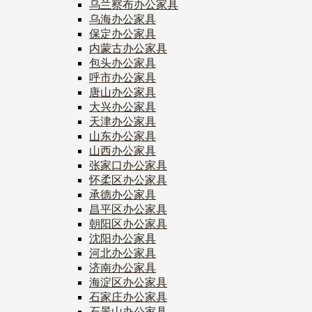
乌兰察布办公家具
乌海办公家具
保定办公家具
内蒙古办公家具
包头办公家具
呼市办公家具
唐山办公家具
大兴办公家具
天津办公家具
山东办公家具
山西办公家具
张家口办公家具
怀柔区办公家具
承德办公家具
昌平区办公家具
朝阳区办公家具
沈阳办公家具
河北办公家具
济南办公家具
海淀区办公家具
石家庄办公家具
石景山办公家具