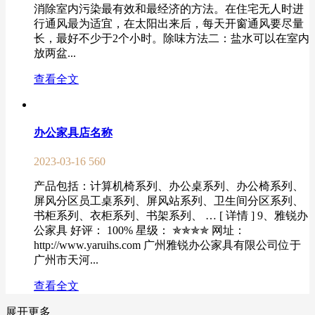
消除室内污染最有效和最经济的方法。在住宅无人时进
行通风最为适宜，在太阳出来后，每天开窗通风要尽量
长，最好不少于2个小时。除味方法二：盐水可以在室内
放两盆...
查看全文
办公家具店名称
2023-03-16
560
产品包括：计算机椅系列、办公桌系列、办公椅系列、
屏风分区员工桌系列、屏风站系列、卫生间分区系列、
书柜系列、衣柜系列、书架系列、 … [ 详情 ] 9、雅锐办
公家具 好评： 100% 星级： ✯✯✯✯ 网址：
http://www.yaruihs.com 广州雅锐办公家具有限公司位于
广州市天河...
查看全文
展开更多