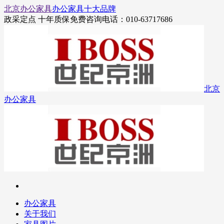
北京办公家具
办公家具十大品牌
政采定点 十年质保
免费咨询电话：010-63717686
北京
办公家具
办公家具
关于我们