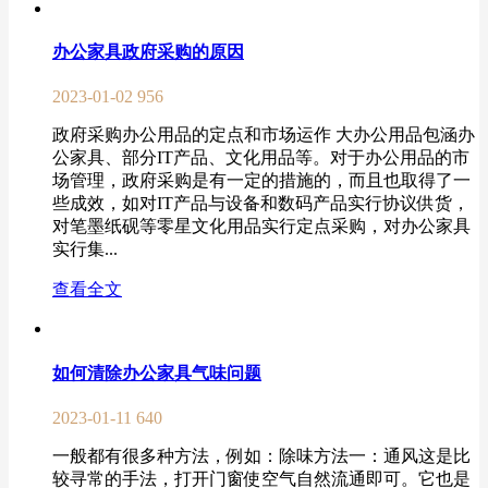
办公家具政府采购的原因
2023-01-02
956
政府采购办公用品的定点和市场运作 大办公用品包涵办
公家具、部分IT产品、文化用品等。对于办公用品的市
场管理，政府采购是有一定的措施的，而且也取得了一
些成效，如对IT产品与设备和数码产品实行协议供货，
对笔墨纸砚等零星文化用品实行定点采购，对办公家具
实行集...
查看全文
如何清除办公家具气味问题
2023-01-11
640
一般都有很多种方法，例如：除味方法一：通风这是比
较寻常的手法，打开门窗使空气自然流通即可。它也是