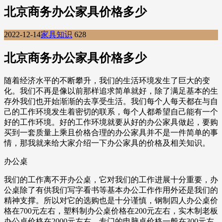
北京商务办公家具价格多少
2022-12-14
家具知识
628
北京商务办公家具价格多少
随着经济水平的不断攀升，我们的生活环境发生了巨大的变
化。我们不再是像以前那样追求简单就好，除了满足基本的生
存外我们也开始渐渐的去享受生活。我们每个人每天都在与自
己的工作环境发生着密切的联系，每个人都希望自己能有一个
好的工作环境。好的工作环境就要从好的办公家具做起，要购
买到一套质量上乘且价格合理的办公家具并不是一件简单的事
情，那我就来给大家介绍一下办公家具的价格及相关知识。
办公桌
我们的工作离不开办公桌，它对我们的工作进展十分重要，办
公桌除了有供我们写字看书等基本办公工作作用外还是我们的
精神支撑。所以对它的选购也是十分谨慎，钢制四人办公桌价
格在700元左右，塑料制办公桌价格在200元左右，实木制老板
办公桌价格在2000元左右。专门的电脑桌价格一般在300元左