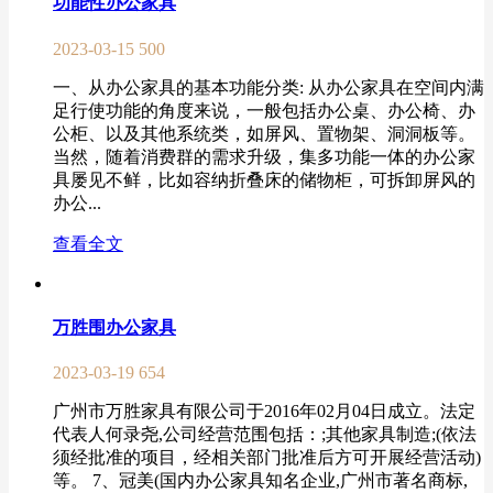
功能性办公家具
2023-03-15
500
一、从办公家具的基本功能分类: 从办公家具在空间内满
足行使功能的角度来说，一般包括办公桌、办公椅、办
公柜、以及其他系统类，如屏风、置物架、洞洞板等。
当然，随着消费群的需求升级，集多功能一体的办公家
具屡见不鲜，比如容纳折叠床的储物柜，可拆卸屏风的
办公...
查看全文
万胜围办公家具
2023-03-19
654
广州市万胜家具有限公司于2016年02月04日成立。法定
代表人何录尧,公司经营范围包括：;其他家具制造;(依法
须经批准的项目，经相关部门批准后方可开展经营活动)
等。 7、冠美(国内办公家具知名企业,广州市著名商标,