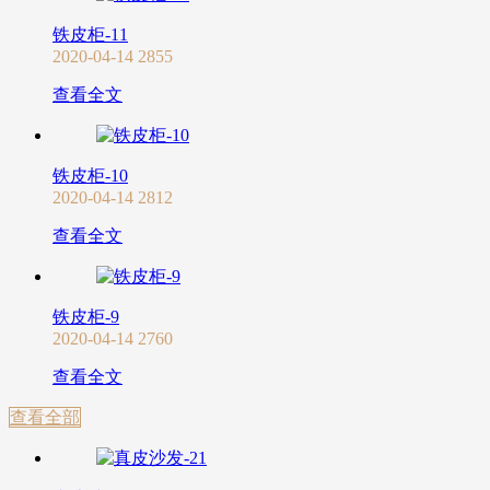
铁皮柜-11
2020-04-14
2855
查看全文
铁皮柜-10
2020-04-14
2812
查看全文
铁皮柜-9
2020-04-14
2760
查看全文
查看全部