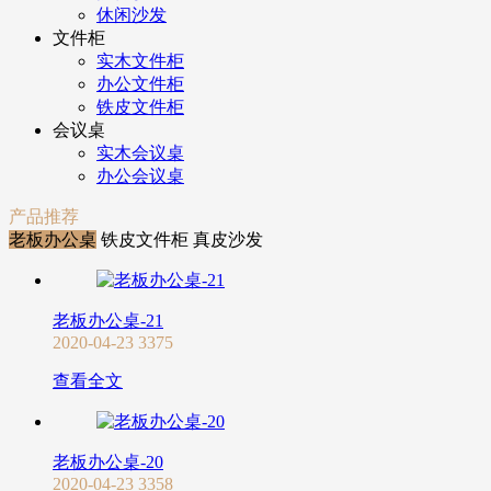
休闲沙发
文件柜
实木文件柜
办公文件柜
铁皮文件柜
会议桌
实木会议桌
办公会议桌
产品推荐
老板办公桌
铁皮文件柜
真皮沙发
老板办公桌-21
2020-04-23
3375
查看全文
老板办公桌-20
2020-04-23
3358