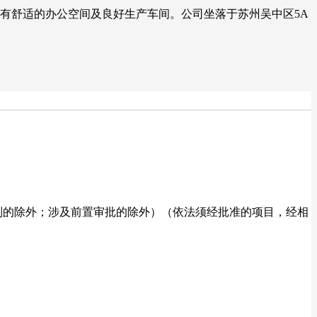
有舒适的办公空间及良好生产车间。公司坐落于苏州吴中区5A
限制的除外；涉及前置审批的除外）（依法须经批准的项目，经相