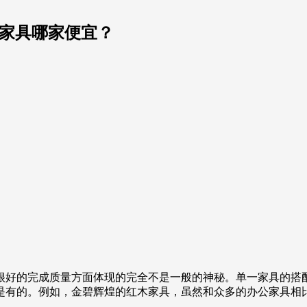
公家具哪家便宜？
很好的完成质量方面体现的完全不是一般的神秘。单一家具的搭
是有的。例如，金碧辉煌的红木家具，虽然和众多的办公家具相