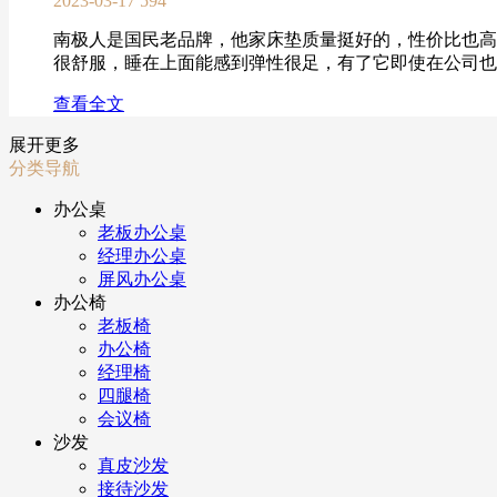
2023-03-17
594
南极人是国民老品牌，他家床垫质量挺好的，性价比也高
很舒服，睡在上面能感到弹性很足，有了它即使在公司也能
查看全文
展开更多
分类导航
办公桌
老板办公桌
经理办公桌
屏风办公桌
办公椅
老板椅
办公椅
经理椅
四腿椅
会议椅
沙发
真皮沙发
接待沙发