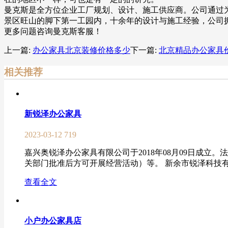
曼克斯是全方位企业工厂规划、设计、施工供应商。公司通过为
景区旺山的脚下第一工园内，十余年的设计与施工经验，公司拥
更多问题咨询曼克斯客服！
上一篇:
办公家具北京装修价格多少
下一篇:
北京精品办公家具
相关推荐
新锐泽办公家具
2023-03-12
719
嘉兴奥锐泽办公家具有限公司于2018年08月09日成
关部门批准后方可开展经营活动）等。 新余市锐泽科技有限公司
查看全文
小户办公家具店