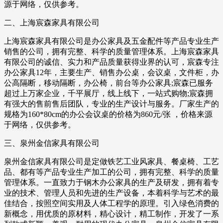
源于网络，仅供参考。
二、上海宸森家具有限公司
上海宸森家具有限公司是办公家具及五金配件等产品专业生产
销售的公司，拥有完整、科学的质量管理体系。上海宸森家具
有限公司的诚信、实力和产品质量获得业界的认可，宸森专注
办公家具12年，主要生产、销售办公桌，会议桌，文件柜，办
公高隔断，移动隔断，办公椅，前台等办公家具;宸森已服务
超过上万家企业，千平展厅，线上线下，一站式购物;宸森拥
有强大的售前售后团队，专业的生产设计与服务。厂家生产的
规格为160*80cm的办公会议桌的价格为860元/张 ，价格来源
于网络，仅供参考。
三、泉州金信家具有限公司
泉州金信家具有限公司是定做铁艺工业风家具、餐桌椅、工艺
品、都有等产品专业生产加工的公司，拥有完整、科学的质量
管理体系。一直致力于钢木办公家具的生产及研发，拥有着专
业的技术、管理人员和先进的生产设备，本着科学与艺术的最
佳结合，按照空间实用及人体工程学的原理。引入绿色消费的
新概念，用优质的原材料，精心设计，精工制作，开发了一系