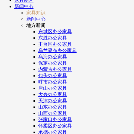
家具图片
新闻中心
家具知识
新闻中心
地方新闻
东城区办公家具
东胜办公家具
丰台区办公家具
乌兰察布办公家具
乌海办公家具
保定办公家具
内蒙古办公家具
包头办公家具
呼市办公家具
唐山办公家具
大兴办公家具
天津办公家具
山东办公家具
山西办公家具
张家口办公家具
怀柔区办公家具
承德办公家具