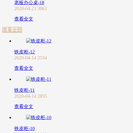
老板办公桌-18
2020-04-23
3063
查看全文
查看全部
铁皮柜-12
2020-04-14
2534
查看全文
铁皮柜-11
2020-04-14
2855
查看全文
铁皮柜-10