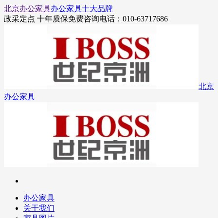
北京办公家具
办公家具十大品牌
政采定点 十年质保
免费咨询电话：010-63717686
北京
办公家具
办公家具
关于我们