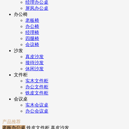
经理办公桌
屏风办公桌
办公椅
老板椅
办公椅
经理椅
四腿椅
会议椅
沙发
真皮沙发
接待沙发
休闲沙发
文件柜
实木文件柜
办公文件柜
铁皮文件柜
会议桌
实木会议桌
办公会议桌
产品推荐
老板办公桌
铁皮文件柜
真皮沙发