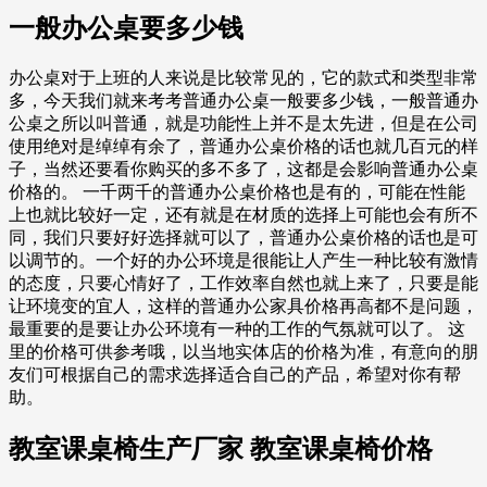
一般办公桌要多少钱
办公桌对于上班的人来说是比较常见的，它的款式和类型非常
多，今天我们就来考考普通办公桌一般要多少钱，一般普通办
公桌之所以叫普通，就是功能性上并不是太先进，但是在公司
使用绝对是绰绰有余了，普通办公桌价格的话也就几百元的样
子，当然还要看你购买的多不多了，这都是会影响普通办公桌
价格的。 一千两千的普通办公桌价格也是有的，可能在性能
上也就比较好一定，还有就是在材质的选择上可能也会有所不
同，我们只要好好选择就可以了，普通办公桌价格的话也是可
以调节的。一个好的办公环境是很能让人产生一种比较有激情
的态度，只要心情好了，工作效率自然也就上来了，只要是能
让环境变的宜人，这样的普通办公家具价格再高都不是问题，
最重要的是要让办公环境有一种的工作的气氛就可以了。 这
里的价格可供参考哦，以当地实体店的价格为准，有意向的朋
友们可根据自己的需求选择适合自己的产品，希望对你有帮
助。
教室课桌椅生产厂家 教室课桌椅价格