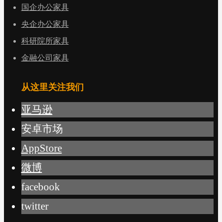
国企办公家具
央企办公家具
科研院所家具
金融公司家具
从这里关注我们
亚马逊
安卓市场
AppStore
微博
facebook
twitter