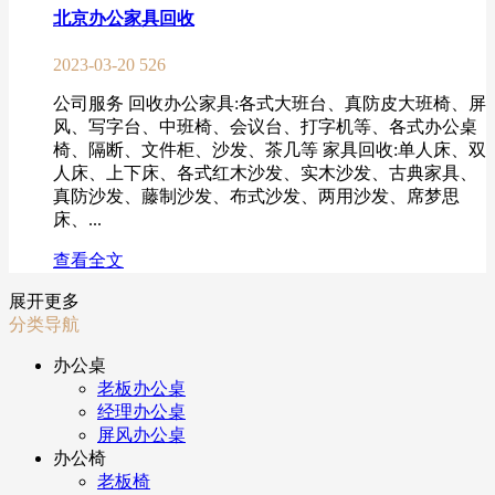
北京办公家具回收
2023-03-20
526
公司服务 回收办公家具:各式大班台、真防皮大班椅、屏
风、写字台、中班椅、会议台、打字机等、各式办公桌
椅、隔断、文件柜、沙发、茶几等 家具回收:单人床、双
人床、上下床、各式红木沙发、实木沙发、古典家具、
真防沙发、藤制沙发、布式沙发、两用沙发、席梦思
床、...
查看全文
展开更多
分类导航
办公桌
老板办公桌
经理办公桌
屏风办公桌
办公椅
老板椅