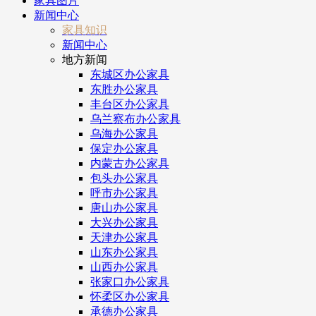
家具图片
新闻中心
家具知识
新闻中心
地方新闻
东城区办公家具
东胜办公家具
丰台区办公家具
乌兰察布办公家具
乌海办公家具
保定办公家具
内蒙古办公家具
包头办公家具
呼市办公家具
唐山办公家具
大兴办公家具
天津办公家具
山东办公家具
山西办公家具
张家口办公家具
怀柔区办公家具
承德办公家具