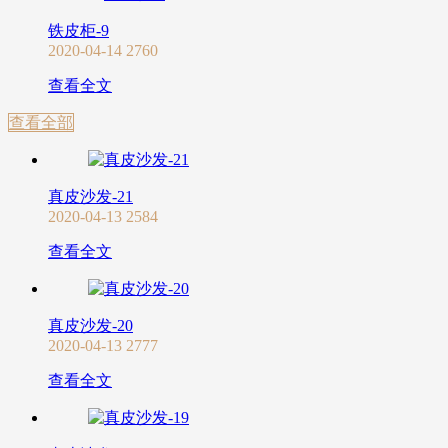
铁皮柜-9
2020-04-14
2760
查看全文
查看全部
真皮沙发-21
2020-04-13
2584
查看全文
真皮沙发-20
2020-04-13
2777
查看全文