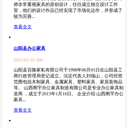
师非常重视家具的原创设计，往往成立独立设计工作
室，他们的设计作品已经实现了市场化运作，并形成了
较为完善...
查看全文
山阳县办公家具
2023-03-16
568
山阳县百隆家私有限公司于1998年06月01日在山阳县工
商行政管理局登记成立。法定代表人刘瑞山，公司经营
范围包括木制家具、金属家具、塑料家具、家居装饰品
等。 山西阁宇办公家具制造有限公司是专业办公家具制
造商 ，成立于2015年1月16日。 企业介绍 山西阁宇办公
家具...
查看全文