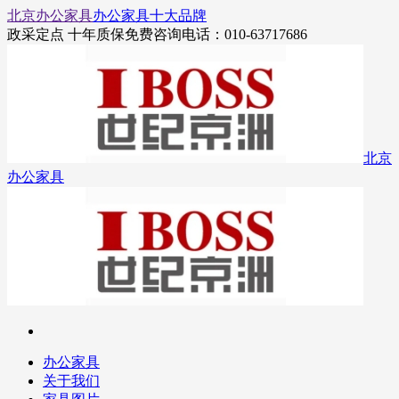
北京办公家具
办公家具十大品牌
政采定点 十年质保
免费咨询电话：010-63717686
北京
办公家具
办公家具
关于我们