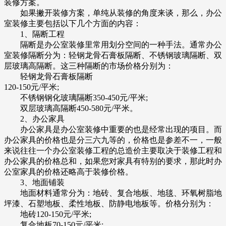
装修方案。
如果撇开装修方案，单纯从装修的角度来谈，那么，办公
室装修主要包括以下几个方面的内容：
1、隔断工程
隔断是办公室装修里常用划分空间的一种手法。通常办公
室装修隔断分为：轻钢龙骨石膏板隔断、不锈钢玻璃隔断、双
层玻璃高隔断。这三种隔断的市场价格分别为：
轻钢龙骨石膏板隔断
120-150元/平米;
不锈钢钢化玻璃隔断350-450元/平米;
双层玻璃高隔断450-580元/平米。
2、办公家具
办公家具是办公室装修中重要的也是经常出现的项目。而
办公家具的价格也是分三六九等的，价格也是参差不一，一般
来说往往一个办公室装修工程的总造价主要取决于装修工程和
办公家具的价格总和，如果您对家具有特别的要求，那此时办
公室家具的价格还略高于装修价格。
3、地面铺装
地面材料通常分为：地砖、复合地板、地毯、环氧树脂地
坪漆、石塑地板、柔性地板、防静电地板等。价格分别为：
地砖120-150元/平米;
复合地板70-150元/平米;