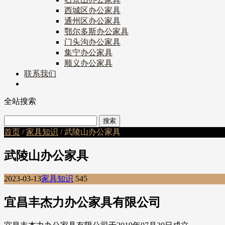
西城区办公家具
通州区办公家具
鄂尔多斯办公家具
门头沟办公家具
集宁办公家具
顺义办公家具
联系我们
全站搜索
首页
/
家具知识
/ 武陵山办公家具
武陵山办公家具
2023-03-13
家具知识
545
宜昌丰杰力办公家具有限公司