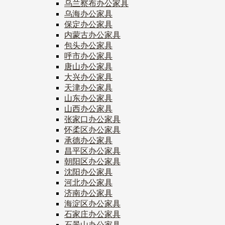
乌兰察布办公家具
乌海办公家具
保定办公家具
内蒙古办公家具
包头办公家具
呼市办公家具
唐山办公家具
大兴办公家具
天津办公家具
山东办公家具
山西办公家具
张家口办公家具
怀柔区办公家具
承德办公家具
昌平区办公家具
朝阳区办公家具
沈阳办公家具
河北办公家具
济南办公家具
海淀区办公家具
石家庄办公家具
石景山办公家具