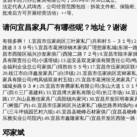
宜昌丰杰力办公家具有限公司于2019年07月30日成立。
法定代表人武琦杰，公司经营范围包括：拆装文件柜、保险柜
批准后方可开展经营活动）++等。
请问宜昌家具厂有哪些呢？地址？谢谢
有很多啊！ 1.宜昌市伍家岗区三叶家私厂(共和村５－３１号) 
路途３３９号) 5.宜昌市葛洲坝钢木家俱厂理想家私城(东湖一路
昌市西陵区福兴沙发家俱厂(西陵二路７２号) 9.宜昌市陆丰家俱厂
具有限责任公司(小溪塔镇) 13.远安县双龙家俱有限责任公司(鸣
会福利企业总公司家俱厂(得胜街５５号) 17.宜昌市伍家岗区联
20.枝江市白洋鑫发家具厂(白洋镇) 21.宜昌市伍家岗区宏林家私
家具有限公司(鸣凤镇双泉村五组) 25.宜昌市葛洲坝兄弟家具厂(
城城乡路９３＃) 29.宜昌市奔腾家私有限公司(东山大道１０１号
厂(四０三厂基建科) 33.宜昌博大家私有限公司(长江市场) 34
路) 37.兴山县雅佳家具厂(高阳镇向家河) 38.宜昌开发区明
厂(树脂厂内) 41.宜昌市伍家岗区兴达家私厂(杨岔路养鸡场内)
厂(三斗坪镇园艺村六组) 45.宜昌县晓峰石材家俱厂(宜昌县晓峰
乐雅实业公司院内) 49.宜昌市鑫隆家私厂(宜昌开发区西陵一路
邓家斌