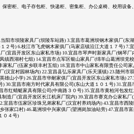
、保密柜、电子存包柜、快递柜、密集柜、办公桌椅、校用设备
2.当阳市坝陵家具厂(坝陵车站路) 3.宜昌市葛洲坝钢木家俱厂(东
１２号) 6.枝江市飞虎钢木家俱厂(马家店镇沿江大道１７号) 7.
(宜昌开发区东山家私市场) 10.宜昌市琴声时新家具厂(钢琴厂内)
凤镇西湖村七组) 14.宜昌市点军区银山家具厂(绵羊山葛洲坝党校)
丰家私厂(伍家乡联丰村五组) 18.宜昌市中山家私有限责任公司家具
厂(汉宜村园林场内) 22.宜昌县弘乐家具厂(乐天溪镇) 23.随州
英雄山小学) 26.宜昌市华耐家俱厂(宜昌开发区东山家私市场) 27
) 30.宜昌市南方时代家具有限公司(东山大道１０１号) 31.宜
.宜昌市红蜻蜓家具有限公司(中南路３０号) 35.宜昌市黄柏河包发
泰家具制造厂(宜昌开发区长江机床厂院内) 39.宜昌市赛克办公家私
 42.宜昌市伍家区珍珠兄弟家私厂(汉宜村养鸡场内) 43.宜昌市
乡张家口村) 46.葛洲坝中兴家俱厂(望洲岗加油站旁) 47.宜昌市
１０４号)