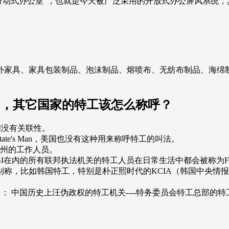
统"行动式办公室"，也就是今天被广泛采用的开放式办公屏风系统
外家具、家具包装制品、泡沫制品、熔喷布、无纺布制品、海绵
'sman”，其它国家的特工该怎么称呼？
之间没有关联性。
tate's Man，美国也没有这种用来称呼特工的叫法。
某个州的工作人员。
BI在内的所有联邦执法机关的特工人员在日常生活中都会被称为Feds，即Fede
称，比如韩国特工，特别是朴正熙时代的KCIA（韩国中央情报
录》： 中国历史上汪伪政权的特工机关----特务委员会特工总部