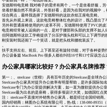
不要跟我一样，一堆线好难受。
安德斯特电竞椅 我对椅子的需求有两个，一个是坐着舒服，另
坐着舒服自然不用多说，外形好看，是因为在我对的视频中 
综合两点，最终我选择了安德斯特的这款赤焰王座电竞椅。
首先从外观上来说，这款电竞椅整体红色的设计，既凸显出了
另外和普通座椅使用的PU皮革不同，安德斯特使用了PVC的
电竞椅经常被人诟病的一点，是对于腰部和头部的支撑不如人
但阿德斯特这款工学椅提供了分压护颈头枕和可以上下调节的
刚安装时我还闹了一个笑话，就是把头枕和腰枕装反了。
。
扶手支持左右、前后、上下甚至还有旋转功能，对于各种姿势
办公设备篇 MacBook Pro 很多人都在纠结16寸和13寸应
办公家具哪家比较好？办公家具名牌推荐
第一：、steelcase（世楷） 具有百年历史的Steelcase是全球
Steelcase办公家具对提升办公效率有明显帮助，是许多国际
Steelcase专门为办公室提供解决方案，如一直为微软提供
Steelcase最为出名的是座椅，获得多项设计大奖，如德
注： steelcase不直接对外销售办公家具，都是经过全国经销商
国内经销商：林图办公系统有限公司，热-线：138-080-89351（st