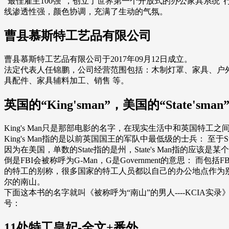
“最佳雇主100强”，创立了世界第一个开放式的办公家具系
线渗透性强，颜色协调，充满了生动的气氛。
曹县慕斯特工艺品有限公司
曹县慕斯特工艺品有限公司于2017年09月12日成立。
法定代表人任锦鹏，公司经营范围包括：木制灯罩、家具、户
具配件、家具辅料加工、销售 等。
英国的“King'sman”，美国的“State
King's Man只是那部电影的名字，在现实生活中和英国特工
King's Man指的是以前英国国王的军队中最低级的士兵： 至于S
因为在美国，单数的State指的是州，State's Man指的应该是
倒是FBI会被称呼为G-Man，G是Government的意思： 而包括F
的特工的别称，很多国家的特工人员都以自己的办公地点作为别
尔的南山。
下面这本书的名字就叫《被称呼为“南山”的男人----KCIA实
号：
11处特工皇妃-全文+番外