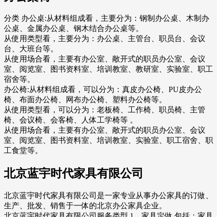
分类 办公桌:从材料组成看，主要分为：钢制办公桌、木制办
公桌、金属办公桌、钢木结合办公桌等。
从使用类型看，主要分为：办公桌、主管台、职员台、会议
台、大班台等。
从使用场合看，主要有办公室、敞开式的职员办公室、会议
室、阅览室、图书资料室、培训教室、教研室、实验室、职工
宿舍等。
办公椅:从材料组成看，可以分为：真皮办公椅、PU皮办公
椅、布面办公椅、网布办公椅、塑料办公椅等。
从使用类型看，可以分为：老板椅、工作椅、职员椅、主管
椅、会议椅、会客椅、人体工学椅等 。
从使用场合看，主要有办公室、敞开式的职员办公室、会议
室、阅览室、图书资料室、培训教室、实验室、职工宿舍、职
工食堂等。
北京蓝宇时代家具有限公司
北京蓝宇时代家具有限公司是一家专业从事办公家具的订做、
生产、批发、销售于一体的北京办公家具企业。
北京蓝宇时代家具有限公司服务类型 1、家具定做 包括：家具