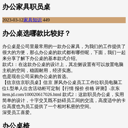
办公家具职员桌
2023-03-12
家具知识
449
办公桌选哪款比较好？
办公桌是公司里最常用的一款办公家具，为我们的工作提供了
很大的方便，那么办公桌的款式都有哪些呢，下面，我们一起
来分享了解下办公桌的基本款式介绍。
款式1：在这款办公桌的设计上，其左侧设置有可以放置电脑
主机的空间，稳固耐用，经济实惠。
也是现在公司采购办公桌的首选。
【信京信京职员桌】信京 屏风办公桌员工工作位职员电脑工
位L型单人位含活动柜可定制【行情 报价 价格 评测】-京东
item.jd.com/100020617026.html 款式2：这款职员办公桌，实用
简单的设计，十字交叉既不妨碍员工间的交流，高度适中的卡
位高度也为员工提供了一个相对私密的空间。
深受员工喜爱。
办公桌椅