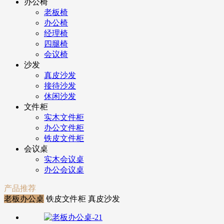
办公椅
老板椅
办公椅
经理椅
四腿椅
会议椅
沙发
真皮沙发
接待沙发
休闲沙发
文件柜
实木文件柜
办公文件柜
铁皮文件柜
会议桌
实木会议桌
办公会议桌
产品推荐
老板办公桌
铁皮文件柜
真皮沙发