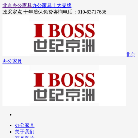
北京办公家具
办公家具十大品牌
政采定点 十年质保
免费咨询电话：010-63717686
北京
办公家具
办公家具
关于我们