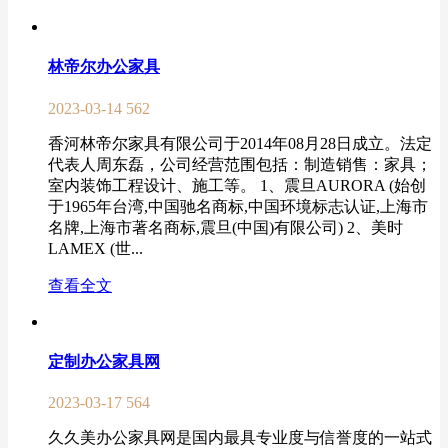
林帝尔办公家具
2023-03-14
562
香河林帝尔家具有限公司于2014年08月28日成立。法定
代表人周东磊，公司经营范围包括：制造销售：家具；
室内装饰工程设计、施工等。 1、震旦AURORA (始创
于1965年台湾,中国驰名商标,中国环境标志认证,上海市
名牌,上海市著名商标,震旦(中国)有限公司) 2、美时
LAMEX (世...
查看全文
定制办公家具网
2023-03-17
564
久久美办公家具网是国内最具专业度与信誉度的一站式