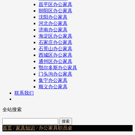
昌平区办公家具
朝阳区办公家具
沈阳办公家具
河北办公家具
济南办公家具
海淀区办公家具
石家庄办公家具
石景山办公家具
西城区办公家具
通州区办公家具
鄂尔多斯办公家具
门头沟办公家具
集宁办公家具
顺义办公家具
联系我们
全站搜索
首页
/
家具知识
/ 办公家具职员桌