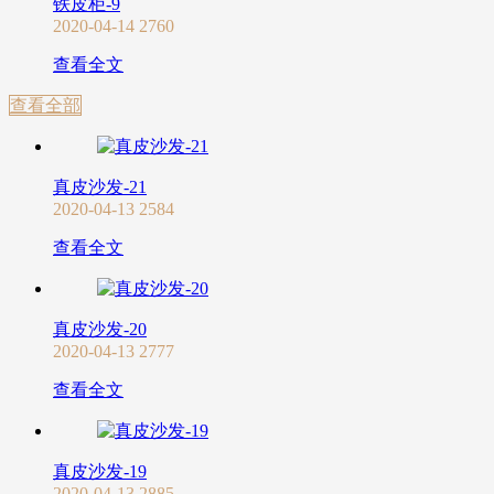
铁皮柜-9
2020-04-14
2760
查看全文
查看全部
真皮沙发-21
2020-04-13
2584
查看全文
真皮沙发-20
2020-04-13
2777
查看全文
真皮沙发-19
2020-04-13
2885