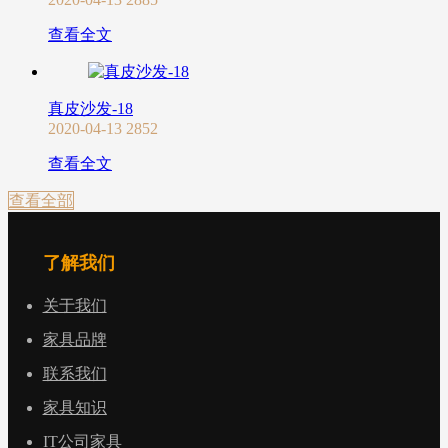
查看全文
真皮沙发-18
2020-04-13
2852
查看全文
查看全部
了解我们
关于我们
家具品牌
联系我们
家具知识
IT公司家具