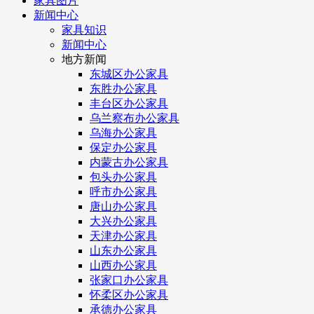
家具图片
新闻中心
家具知识
新闻中心
地方新闻
东城区办公家具
东胜办公家具
丰台区办公家具
乌兰察布办公家具
乌海办公家具
保定办公家具
内蒙古办公家具
包头办公家具
呼市办公家具
唐山办公家具
大兴办公家具
天津办公家具
山东办公家具
山西办公家具
张家口办公家具
怀柔区办公家具
承德办公家具