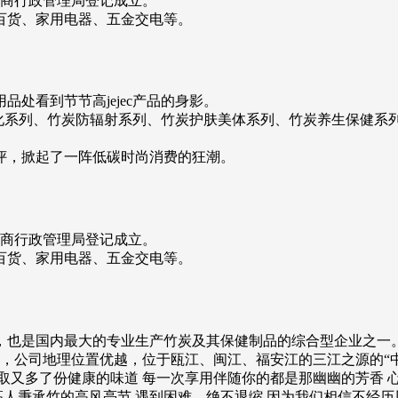
工商行政管理局登记成立。
百货、家用电器、五金交电等。
处看到节节高jejec产品的身影。
气净化系列、竹炭防辐射系列、竹炭护肤美体系列、竹炭养生保健
评，掀起了一阵低碳时尚消费的狂潮。
工商行政管理局登记成立。
百货、家用电器、五金交电等。
，也是国内最大的专业生产竹炭及其保健制品的综合型企业之一
万元，公司地理位置优越，位于瓯江、闽江、福安江的三江之源的“
提取又多了份健康的味道 每一次享用伴随你的都是那幽幽的芳香 心
高人秉承竹的高风亮节 遇到困难，绝不退缩 因为我们相信不经历