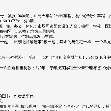
号，紧挨104国道，距离火车站2分钟车程、县中心5分钟车程、
50.93平米，分3期。
商、住、办公一体化；市场周边配套设施齐全，银行、学校、医
商铺区（1-30幢）均为三层结构。
，5万方家居、竹制品批发为主体。
带2楼一起，1层朝北商铺连带3楼一起，其余的与住宅一样，一个单元
年21%一次性返租，第4——10年时收租金商城与您1：9分成 1
报，一次性返租抵房款；后7年，每年按实际租金经营管理与您1:9
版的图书，作者是李伟。
录。
知青岁月是“核心唱段”，前一部还写了作者少年时代的经历，后