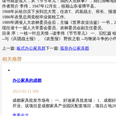
读书就是读人，从《节节草儿：我的大荒轶事》，我们清晰地观
作者简介 李伟，1947年12月生，祖籍山东省博平县。
1968年从哈尔滨下乡到北大荒，任农T、武装战士、班长、
1986年农垦总局党校毕业留校工作。
1989年调省人大农林委员会后，主编《世界农业法鉴》一书，
现任省十一届人大常委会委员、农林委员会副主任委员。
目录 序：一枝一叶总关情 --读李伟《节节草儿》 一、旧忆篇 哈尔
--与《兵团战士报》、《农垦报》 野炊之歌 --与馋涎斗争的小窍
上一篇:
板式办公家具群
下一篇:
弧形办公家具图
相关推荐
办公家具的成都
2023-02-11
500
成都家具批发市场有： 一、好迪家具批发城： 1、成都
开业。该项目是成都家具产业园区配套项目，项目占地20万平
查看全文