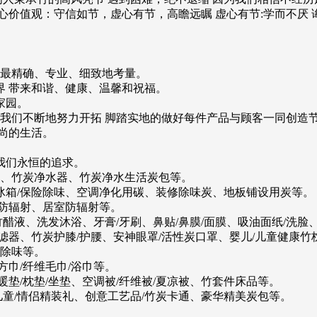
价值观：守信如节，虚心有节，高瞻远瞩 虚心有节:学而不厌 诲
过最精确、专业、细致地考量。
界 带来和谐、健康、温馨和祝福。
家园。
过我们不断地努力开拓 脚踏实地的做好每件产品与顾客一同创造
尚的生活。
我们永恒的追求。
列、竹炭净水器、竹炭净水生活炭包等。
/冰箱/保险除味、空调净化用碳、装修除味炭、地板铺设用炭等。
防辐射、居室防辐射等。
竹醋液、洗发沐浴、牙膏/牙刷、鼻贴/鼻膜/面膜、吸油面纸/洗脸
过滤器、竹炭护膝/护腰、安神眼罩/活性炭口罩、婴儿/儿童健康
车除味等。
巾/纤维毛巾/浴巾等。
暖垫/枕垫/坐垫、空调被/纤维被/夏凉被、竹套件床品等。
儿童/情侣精装礼、创意工艺品/竹炭卡通、豪华精美炭包等。