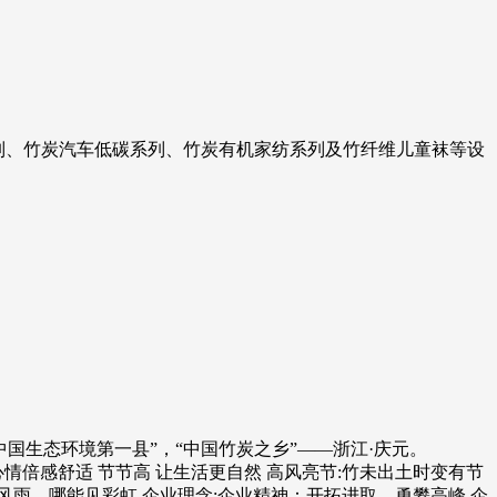
系列、竹炭汽车低碳系列、竹炭有机家纺系列及竹纤维儿童袜等设
。
中国生态环境第一县”，“中国竹炭之乡”——浙江·庆元。
情倍感舒适 节节高 让生活更自然 高风亮节:竹未出土时变有节
风雨，哪能见彩虹 企业理念:企业精神：开拓进取，勇攀高峰 企