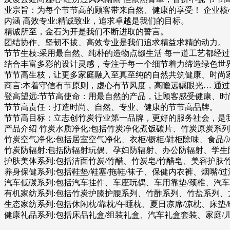
业宗旨：为每个节节高的顾客带来自然、健康的享受！ 企业核心
内涵 高效专业:精诚致业，追求卓越是我们的目标。
精诚所至，金石为开是我们不断进取的誓言。
团结协作、坚韧不拔、高效专业是我们追求精益求精的动力。
节节生枝:采用最自然、纯朴的造物点缀生活 每一道工艺都经
结合丰富多彩的设计灵感，专注于每一个细节着力缔造绿色世
节节高生枝，让更多家庭融入至真至纯的自然共筑健康、时尚
商言:本着守信有节原则，虚心有节风度，高瞻远瞩眼光… 通
登高望远:节节高使命：用最自然的产品，让顾客感受健康、时
节节高责任：打造时尚、自然、专业、健康的节节高品牌。
节节高目标：立志创竹炭行业第一品牌，更好的服务社会，是
产品介绍 竹炭水质净化:包括竹炭净化煮饭碳片、竹炭原炭系
竹炭空气净化:包括居室空气净化、衣柜/橱柜/鞋柜除味、食品
竹炭防辐射:包括防辐射玩偶、孕妇防辐射、办公防辐射、学生
护肤美体系列:包括洁面竹炭/竹醋、竹炭皂/竹醋皂、美容护肤
养身保健系列:包括鞋垫/鞋塞/拖鞋/袜子、保健内衣裤、烟嘴/
汽车低碳系列:包括汽车挂件、车座玩偶、车用靠垫/颈椎、汽
有机家纺系列:包括竹炭护膝护腰系列、竹酢系列、竹盐系列、方
生态家纺系列:包括休闲枕/靠枕/午睡枕、夏日凉席/凉枕、床垫/
健康礼品系列:包括床品礼盒/组装礼盒、汽车礼盒套装、家庭/