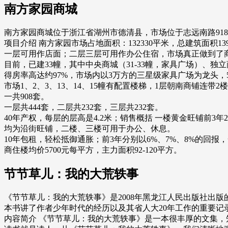
南方家园商城
南方家园商城位于浙江省湖州市德清县，市场位于志远南路918
项目介绍 南方家园市场占地面积：132330平米，总建筑面积1391
一层可用作店面；二层三层可用作办公住宿，市场真正做到了
目前，已建33幢，其中中央商城（31-33幢，家具广场）、独立
得房率高达约97%，市场内以3万方的三星级家具广场为龙头
市场1、2、3、13、14、15幢有配置楼梯，1层朝南商铺连
一共908套。
一层共444套，二层共232套，三层共232套。
40年产权，每层的层高是4.2米；销售概括 一楼黄金旺铺前3
均为沿街旺铺，二楼、三楼可用于办公、休息。
10年包租，轻松抵御通胀；前3年分别以6%、7%、8%的回
商住楼均价5700元每平方，主力面积92-120平方。
节节草儿：我的大荒轶事
《节节草儿：我的大荒轶事》是2008年黑龙江人民出版社出
本书讲了作者少年时代的经历以及其省人大20年工作的重要记
内容简介 《节节草儿：我的大荒轶事》是一本很丰厚的文集，