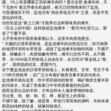
骚，TB上有卖哪家正宗的滩羊肉吗？显示全部 食滩羊肉，天
下无肉兮 塞北早春生机盎然，春天已经悄悄来到了盐池。
与普通牧区不同，盐池没有“风吹草低见牛羊”之景，而是半荒
漠化的环境。
但恰恰是这“塞上江南”才能养出这鲜香味美的滩羊。
《舌尖上的中国》这样描述盐池滩羊：“黄河冲出贺兰山，塑
造了宁夏平原。
几乎所有的中国美食家都认为，这里羊肉质地更佳 。
” 天赐的沙漠草原牧场，是盐池滩羊的自然适生区，得天独厚
的地理环境和水草资源，成就了盐池滩羊的独特风味：不膻不
腻，鲜嫩多汁，肉质细嫩有弹性 ...滩羊们生性不羁，从不圈
养，在10000亩天然牧场上自由生长，在北纬38°黄金线上“散
步” ，因而肌肉结实，肥瘦均匀。
在宁夏盐池县的沙漠草原牧场上，长着黄芪、甘草、苦豆子等
175种天然牧草 ；还广泛分布着矿物质含量丰富的沟泉水。
盐池滩羊就在这里，吃中草药级别的牧草、喝矿物质含量丰富
的沟泉水，长成了美食家口中羊肉质量最好的品种。
因而这里出品的羊肉，才有这样令人魂牵梦绕的味道。
无论煮、炖、烧、焖、煎、烤，都是无上的美味 。
不膻不腻，除了嫩，就是香，即使只用简单的调料，羊肉本身
那原始纯粹的味道，就够回味很久。