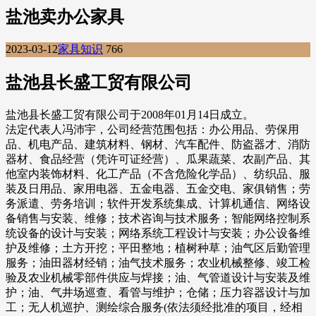
盐池卖办公家具
2023-03-12
家具知识
766
盐池县长盛工贸有限公司
盐池县长盛工贸有限公司于2008年01月14日成立。
法定代表人冯沛宇，公司经营范围包括：办公用品、劳保用
品、机电产品、建筑材料、钢材、汽车配件、防盗器才、消防
器材、食品经营（凭许可证经营）、瓜果蔬菜、农副产品、其
他室内装饰材料、化工产品（不含危险化学品）、纺织品、服
装及日用品、家用电器、五金电器、五金交电、家俱销售；劳
务派遣、劳务培训；软件开发系统集成、计算机通信、网络设
备销售与安装、维修；技术咨询与技术服务；智能网络控制系
统设备的设计与安装；网络系统工程设计与安装；办公设备维
护及维修；土方开挖；平田整地；植树种草；油气区后勤管理
服务；油田器材经销；油气技术服务；农业机械整修、竣工检
验及农业机械零部件供应与焊接；油、气管道设计与安装及维
护；油、气井场巡查、看管与维护；仓储；压力容器设计与加
工；无人机巡护、测绘综合服务(依法须经批准的项目，经相