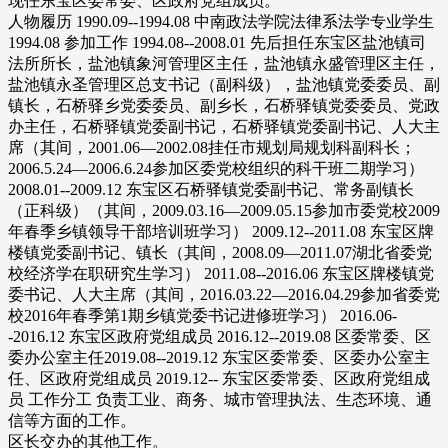
现任东宝区委常委、区政府党组成员。
人物履历 1990.09--1994.08 中南政法学院法律系法学专业学生
1994.08 参加工作 1994.08--2008.01 先后担任东宝区盐池镇司
法所所长，盐池镇象河管理区主任，盐池镇永盛管理区主任，
盐池镇永圣管理区总支书记（副科级），盐池镇党委委员、副
镇长，石桥驿乡党委委员、副乡长，石桥驿镇党委委员、党政
办主任，石桥驿镇党委副书记，石桥驿镇党委副书记、人大主
席（其间，2001.06—2002.08挂任市规划局规划科副科长；
2006.5.24—2006.6.24参加区委党校组织的科干班二期学习）
2008.01--2009.12 东宝区石桥驿镇党委副书记、常务副镇长
（正科级）（其间，2009.03.16—2009.05.15参加市委党校2009
年春季乡镇领导干部培训班学习） 2009.12--2011.08 东宝区牌
楼镇党委副书记、镇长（其间，2008.09—2011.07湖北省委党
校经济学在职研究生学习） 2011.08--2016.06 东宝区牌楼镇党
委书记、人大主席（其间，2016.03.22—2016.04.29参加省委党
校2016年春季第1期乡镇党委书记进修班学习） 2016.06-
-2016.12 东宝区政府党组成员 2016.12--2019.08 区委常委、区
委办公室主任2019.08--2019.12 东宝区委常委、区委办公室主
任、区政府党组成员 2019.12-- 东宝区委常委、区政府党组成
员 工作分工 负责工业、商务、城市管理执法、生态环境、通
信等方面的工作。
区长交办的其他工作。