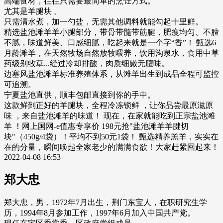
高端食材，往往只需要最简单的烹饪方式。
尤其是羊腿块 。
只需清水煮，加一勺盐，无需其他调料就能勾起十里鲜。
精选盐池滩羊羊小腿部分，带骨带髓带筋腱，肥瘦均匀、不膻
不腻，味道鲜美、口感细腻，吃起来就是一个字“香”！ 甄选6
月龄滩羊，在天然牧场自然放牧喂养，饮用沟泉水，食用中草
药级别牧草...经过冷却排酸，肉质细嫩无膻味。
边塞风盐池滩羊标准养殖体系，从滩羊出生到成品全程可监控
可追溯。
宁夏盐池直供，顺丰包邮直接到你的手中。
这款鲜到正好的羊腿块，全程冷冻锁鲜 ，让你品尝最原滋原
味 ，来自盐池滩羊的味道！ 现在，在家就能吃到正宗盐池滩
羊 ！网上国网-e值惠专享价 198元抢"盐池滩羊羊腱切
块"（450g/4袋）！平均不到50元1袋！ 甄选精养羔羊，实实在
在的分量，瞬间唤起全家老少的满满食欲！大家赶紧囤起来！
2022-04-08 16:53
郑大忠
郑大忠，男，1972年7月出生，荆门东宝人，在职研究生学
历，1994年8月参加工作，1997年6月加入中国共产党。