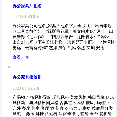
办公家具厂起名
2023-01-30
616
办公家具公司起名_家具店起名字大全 文向，出自李峤
《三月奉教作》：“蝶影将花乱，虹文向水低” 月青，出
自崔颢《辽西作》：“四月青草合，辽阳春水生” 泽秋，
出自刘长卿《雨中登沛县楼，赠表兄郭少府》：“楚泽秋
更远，云雷有时作” 杰洋 展荣 凯风 弘鉴 文灿 安逸 ...
查看全文
办公家具报价册
2023-03-16
518
产品频道 按风格导航 现代风格 美意风格 韩日风格 欧式
风格新古典风格田园风格 古典红木风格 按应用导航：
户外 餐厅 卧室 客厅 酒店 办公 书房 儿童房 按商品分类
导航： 藤床 排椅 法庭椅 法官椅 餐厅套餐 餐台 餐柜餐