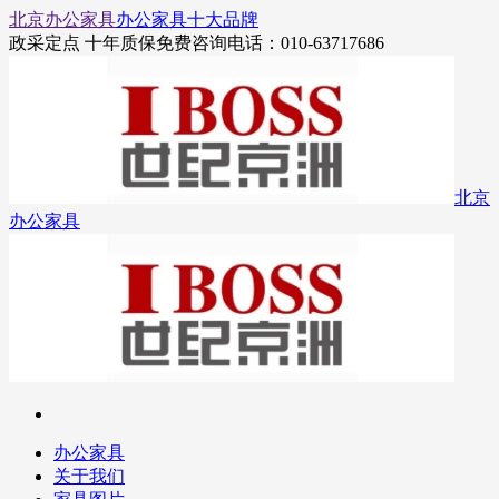
北京办公家具
办公家具十大品牌
政采定点 十年质保
免费咨询电话：010-63717686
北京
办公家具
办公家具
关于我们