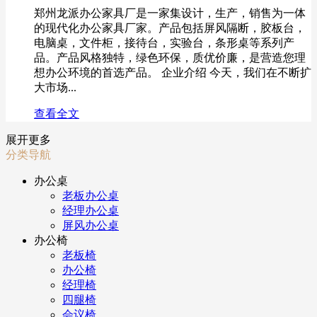
郑州龙派办公家具厂是一家集设计，生产，销售为一体
的现代化办公家具厂家。产品包括屏风隔断，胶板台，
电脑桌，文件柜，接待台，实验台，条形桌等系列产
品。产品风格独特，绿色环保，质优价廉，是营造您理
想办公环境的首选产品。 企业介绍 今天，我们在不断扩
大市场...
查看全文
展开更多
分类导航
办公桌
老板办公桌
经理办公桌
屏风办公桌
办公椅
老板椅
办公椅
经理椅
四腿椅
会议椅