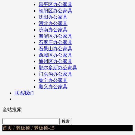
昌平区办公家具
朝阳区办公家具
沈阳办公家具
河北办公家具
济南办公家具
海淀区办公家具
石家庄办公家具
石景山办公家具
西城区办公家具
通州区办公家具
鄂尔多斯办公家具
门头沟办公家具
集宁办公家具
顺义办公家具
联系我们
全站搜索
首页
/
老板椅
/ 老板椅-15