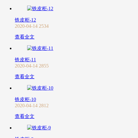
铁皮柜-12
2020-04-14
2534
查看全文
铁皮柜-11
2020-04-14
2855
查看全文
铁皮柜-10
2020-04-14
2812
查看全文