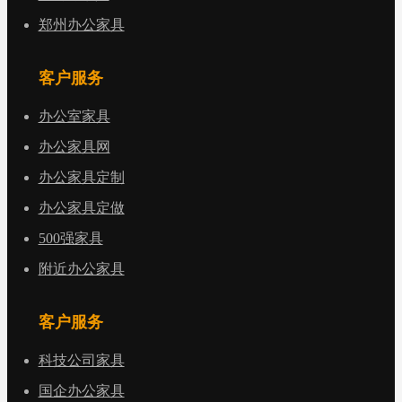
郑州办公家具
客户服务
办公室家具
办公家具网
办公家具定制
办公家具定做
500强家具
附近办公家具
客户服务
科技公司家具
国企办公家具