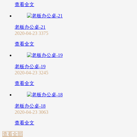
查看全文
老板办公桌-21
2020-04-23
3375
查看全文
老板办公桌-19
2020-04-23
3245
查看全文
老板办公桌-18
2020-04-23
3063
查看全文
查看全部