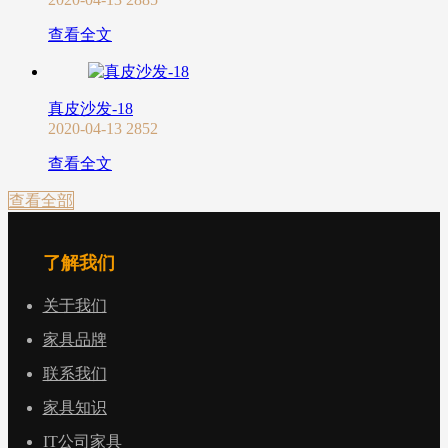
查看全文
真皮沙发-18
2020-04-13
2852
查看全文
查看全部
了解我们
关于我们
家具品牌
联系我们
家具知识
IT公司家具