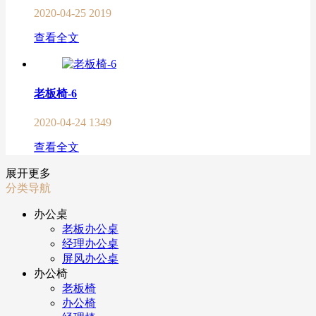
2020-04-25
2019
查看全文
老板椅-6
2020-04-24
1349
查看全文
展开更多
分类导航
办公桌
老板办公桌
经理办公桌
屏风办公桌
办公椅
老板椅
办公椅