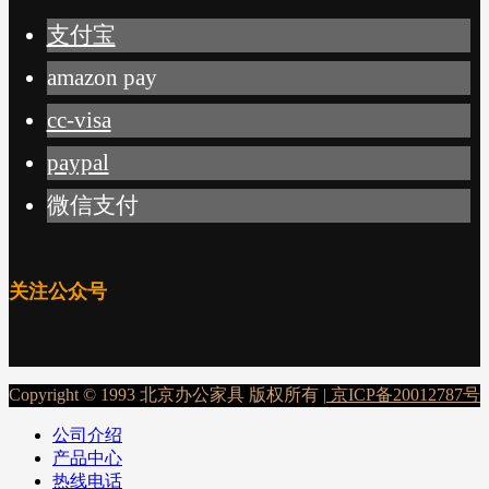
支付宝
amazon pay
cc-visa
paypal
微信支付
关注公众号
Copyright © 1993 北京办公家具 版权所有 |
京ICP备20012787号
公司介绍
产品中心
热线电话