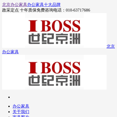
北京办公家具
办公家具十大品牌
政采定点 十年质保
免费咨询电话：010-63717686
北京
办公家具
办公家具
关于我们