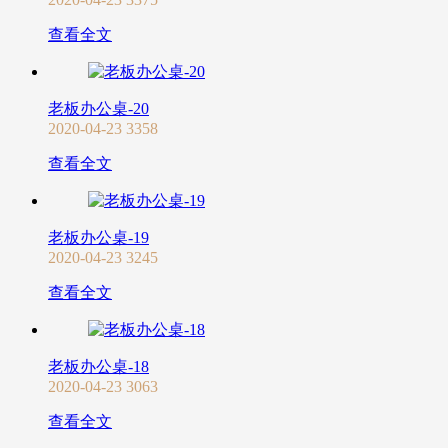
查看全文
老板办公桌-20
2020-04-23
3358
查看全文
老板办公桌-19
2020-04-23
3245
查看全文
老板办公桌-18
2020-04-23
3063
查看全文