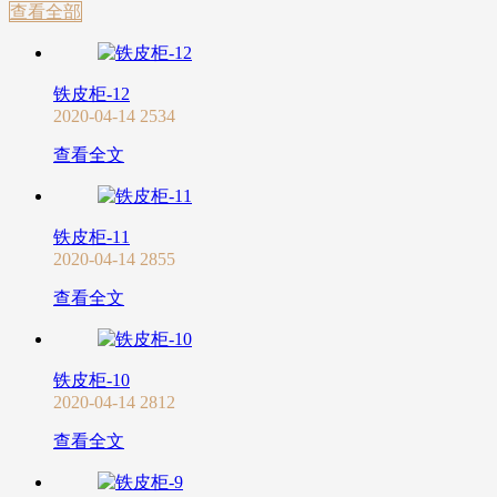
查看全部
铁皮柜-12
2020-04-14
2534
查看全文
铁皮柜-11
2020-04-14
2855
查看全文
铁皮柜-10
2020-04-14
2812
查看全文