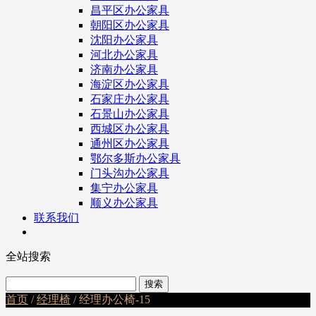
昌平区办公家具
朝阳区办公家具
沈阳办公家具
河北办公家具
济南办公家具
海淀区办公家具
石家庄办公家具
石景山办公家具
西城区办公家具
通州区办公家具
鄂尔多斯办公家具
门头沟办公家具
集宁办公家具
顺义办公家具
联系我们
全站搜索
首页
/
经理椅
/ 经理办公椅-15