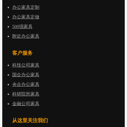
办公家具定制
办公家具定做
500强家具
附近办公家具
客户服务
科技公司家具
国企办公家具
央企办公家具
科研院所家具
金融公司家具
从这里关注我们