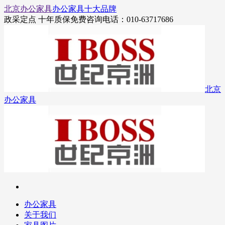
北京办公家具
办公家具十大品牌
政采定点 十年质保
免费咨询电话：010-63717686
北京
办公家具
办公家具
关于我们