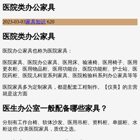
医院类办公家具
2023-03-03
家具知识
620
医院类办公家具
医院办公家具也称为医院家具：
医院家具、医院办公家具、医用床、输液椅、医用椅子、医用
更衣柜、医用物品柜、医用功能台、医院功能柜、护士站、医
院药柜、医院儿科室系列家具、医院检验科系列办公家具等等
医院家具多为定制家具，都是配套工程制作。【仪美】的主营
就是这方面
医生办公室一般配备哪些家具？
分别有工作台椅、软体沙发、医用吊柜、资料柜、单据柜、水
柜这些.仪美医院家具，质优之选。