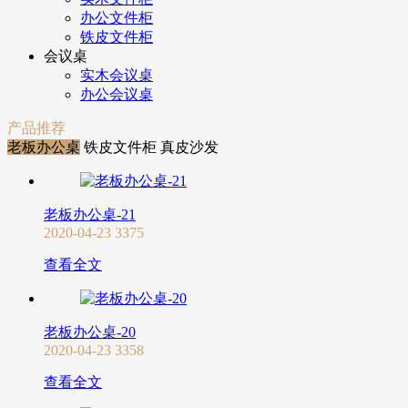
办公文件柜
铁皮文件柜
会议桌
实木会议桌
办公会议桌
产品推荐
老板办公桌
铁皮文件柜
真皮沙发
老板办公桌-21
2020-04-23
3375
查看全文
老板办公桌-20
2020-04-23
3358
查看全文