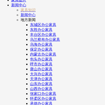
家具图片
新闻中心
家具知识
新闻中心
地方新闻
东城区办公家具
东胜办公家具
丰台区办公家具
乌兰察布办公家具
乌海办公家具
保定办公家具
内蒙古办公家具
包头办公家具
呼市办公家具
唐山办公家具
大兴办公家具
天津办公家具
山东办公家具
山西办公家具
张家口办公家具
怀柔区办公家具
承德办公家具