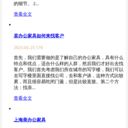
的细节。 2...
查看全文
卖办公家具如何来找客户
2023-01-25
570
首先，我们需要做的是了解自己的办公家具，具有什么
特点和优点，适合什么样的人群，然后我们才好出去找
客户。我们首先考虑我们所在城市的写字楼，我们可以
去写字楼里面直接找公司，去和客户谈，这种方式比较
累，而且很容易吃闭门羹，但是比较直接。第二个方
法：找亲...
查看全文
上海美办公家具