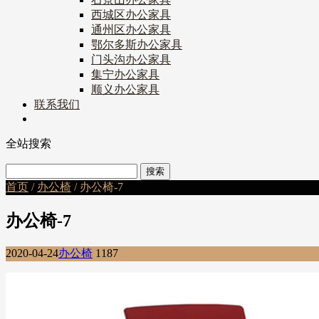
西城区办公家具
通州区办公家具
鄂尔多斯办公家具
门头沟办公家具
集宁办公家具
顺义办公家具
联系我们
全站搜索
首页
/
办公椅
/ 办公椅-7
办公椅-7
2020-04-24
办公椅
1187