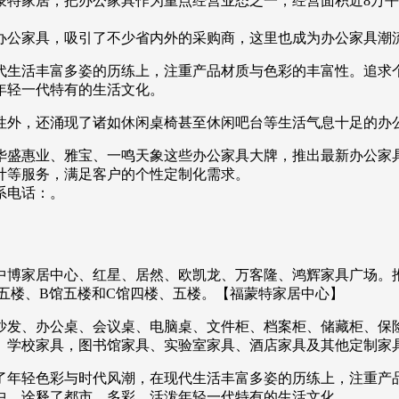
蒙特家居，把办公家具作为重点经营业态之一，经营面积近8万平
办公家具，吸引了不少省内外的采购商，这里也成为办公家具潮
代生活丰富多姿的历练上，注重产品材质与色彩的丰富性。追求
年轻一代特有的生活文化。
性外，还涌现了诸如休闲桌椅甚至休闲吧台等生活气息十足的办
华盛惠业、雅宝、一鸣天象这些办公家具大牌，推出最新办公家
计等服务，满足客户的个性定制化需求。
系电话：。
中博家居中心、红星、居然、欧凯龙、万客隆、鸿辉家具广场。
五楼、B馆五楼和C馆四楼、五楼。【福蒙特家居中心】
沙发、办公桌、会议桌、电脑桌、文件柜、档案柜、储藏柜、保
、学校家具，图书馆家具、实验室家具、酒店家具及其他定制家
了年轻色彩与时代风潮，在现代生活丰富多姿的历练上，注重产
中，诠释了都市、多彩、活泼年轻一代特有的生活文化。