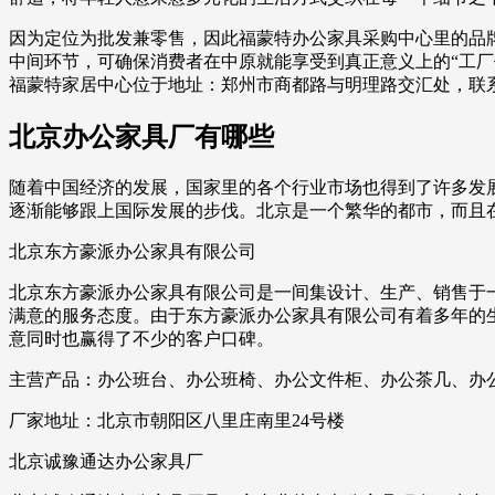
因为定位为批发兼零售，因此福蒙特办公家具采购中心里的品
中间环节，可确保消费者在中原就能享受到真正意义上的“工厂
福蒙特家居中心位于地址：郑州市商都路与明理路交汇处，联
北京办公家具厂有哪些
随着中国经济的发展，国家里的各个行业市场也得到了许多发
逐渐能够跟上国际发展的步伐。北京是一个繁华的都市，而且
北京东方豪派办公家具有限公司
北京东方豪派办公家具有限公司是一间集设计、生产、销售于
满意的服务态度。由于东方豪派办公家具有限公司有着多年的
意同时也赢得了不少的客户口碑。
主营产品：办公班台、办公班椅、办公文件柜、办公茶几、办
厂家地址：北京市朝阳区八里庄南里24号楼
北京诚豫通达办公家具厂