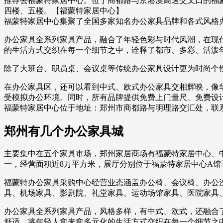
推荐去福蒙特家居中心。位于商都路与京港澳高速交叉口的福
四楼、五楼。【福蒙特家居中心】
福蒙特家居中心集聚了全国多家知名办公家具品牌和各式风格
办公家具全系列家具产品，融合了年轻色彩与时代风潮，在现
的生活方式交织在每一个细节之中，诠释了都市、多彩、活泼
除了大班台、职员桌、会议桌等传统办公家具设计更为时尚个
在办公家具区，还可以看到中式、欧式办公家具交相辉映，像
受模拟办公环境。同时，所有品牌提供免费上门量尺、免费设
福蒙特家居中心位于地址：郑州市商都路与明理路交汇处，联
郑州有几个办公家具城
主要集中在五个家具市场，郑州家居商场有福蒙特家居中心、
一，经营面积近8万平方米，展厅分别位于福蒙特家居中心A馆
福蒙特办公家具采购中心经营业态涵盖办公椅、会议椅、办公
具、机场家具、影剧院、礼堂家具、运动场馆家具、医院家具
办公家具全系列家具产品，风格多样，有中式、欧式，还融合
舒适，将年轻人愈来愈多元化的生活方式交织在每一个细节之