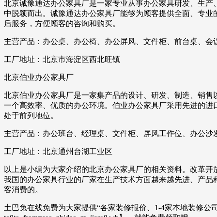
北京诚豫通达办公家具厂是一家专业从事办公家具研发、生产
中脱颖而出。诚豫通达办公家具厂能够为顾客提供全面、专业
后服务，方便顾客的咨询和购买。
主营产品：办公桌、办公椅、办公屏风、文件柜、前台桌、会
工厂地址：北京市海淀区西北旺镇
北京伯业办公家具厂
北京伯业办公家具厂是一家集产品的设计、研发、制造、销售
一个高效率、优质的办公环境。伯业办公家具厂采用先进的进
处于前列地位。
主营产品：办公班台、经理桌、文件柜、屏风工作位、办公沙
工厂地址：北京通州台湖工业区
以上是小编为大家介绍的北京办公家具厂的相关资料。改革开
我国的办公家具行业的厂家在生产技术方面越来越先进、产品
客消费的。
土巴兔在线免费为大家提供“各家装修报价、1-4家本地装修公司、3套装修设计方