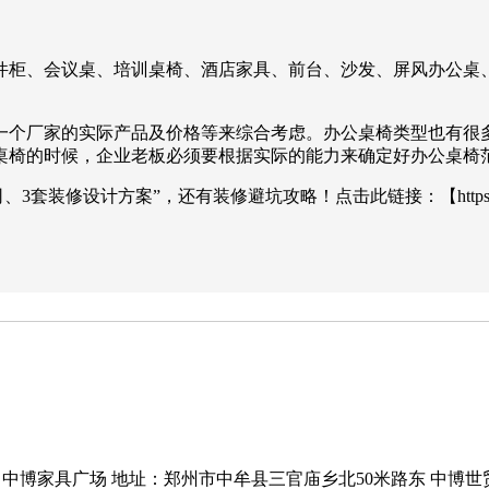
件柜、会议桌、培训桌椅、酒店家具、前台、沙发、屏风办公桌
一个厂家的实际产品及价格等来综合考虑。办公桌椅类型也有很
桌椅的时候，企业老板必须要根据实际的能力来确定好办公桌椅
案”，还有装修避坑攻略！点击此链接：【https://www.to8to.c
) 中博家具广场 地址：郑州市中牟县三官庙乡北50米路东 中博