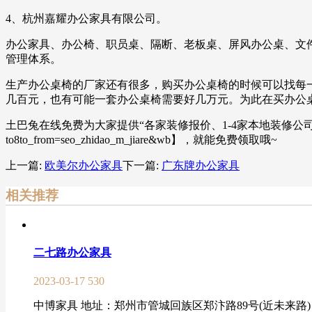
4、杭州嘉耀办公家具有限公司。
办公家具、办公椅、职员桌、隔断、老板桌、屏风办公桌、文
管理体系。
生产办公桌椅的厂家还有很多，购买办公桌椅的时候可以找每
几百元，也有可能一套办公桌椅需要好几万元。为此在买办公
土巴兔在线免费为大家提供“各家装修报价、1-4家本地装修公司、3套装修设计方
to8to_from=seo_zhidao_m_jiare&wb】，就能免费领取哦~
上一篇:
欧美尔办公家具
下一篇:
广东牌办公家具
相关推荐
二七路办公家具
2023-03-17
530
中博家具 地址：郑州市管城回族区郑汴路89号(近未来路