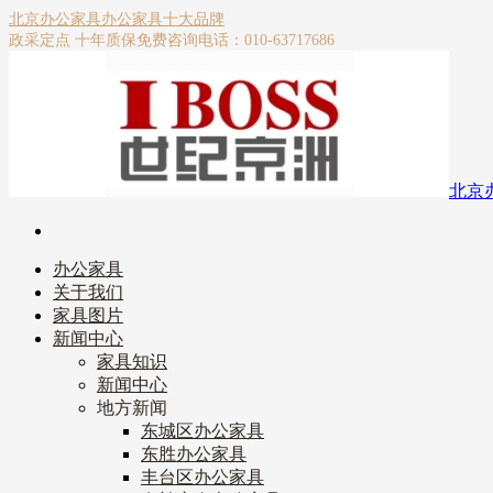
北京办公家具
办公家具十大品牌
政采定点 十年质保
免费咨询电话：010-63717686
北京
办公家具
关于我们
家具图片
新闻中心
家具知识
新闻中心
地方新闻
东城区办公家具
东胜办公家具
丰台区办公家具