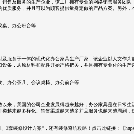
、销售及服务的生产企业，该工厂拥有专业的网络销售服务团队
的优质服务，并且可以为顾客提供量身定做的产品方案。另外，
议桌、办公班台等
以及服务于一体的现代化办公家具生产厂家，该企业以人文作为
口设备，从原材料和配件开始严格把关，并且拥有专业化的生产
发、办公茶几、会议桌椅、办公前台等
放以来，我国的公司企业发展得越来越好，办公家具是在日常生
种类越来越多样化、销售渠道越来越多并且服务也越来越周到，
案”，还有装修避坑攻略！点击此链接：【https://www.to8to.c