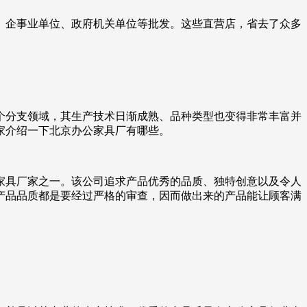
、企事业单位、政府机关单位等批发。这些直营店，省去了众多
个分支领域，其生产技术日渐成熟、品种类型也变得非常丰富并
家介绍一下北京办公家具厂有哪些。
家具厂家之一。该公司追求产品优秀的品质、独特创意以及令人
产品品质都是要经过严格的审查，因而做出来的产品能让顾客满