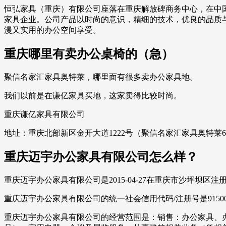
恒弘家具（重庆）有限公司座落在重庆解放碑商务中心，在中
家具企业。公司产品以时尚的意识，精细的技术，优良的品质与服务，在市
漫又实用的办公空间享受。
重庆哪里有卖办公桌椅的（急）
聚信名家汇家具奥特莱，哪里面有很多卖办公家具地。
我们以前是在谦亿家具买地，这家卖得比较时尚。
重庆谦亿家具有限公司
地址：重庆北部新区金开大道1222号（聚信名家汇家具奥特莱6-
重庆迈宇办公家具有限公司怎么样？
重庆迈宇办公家具有限公司是2015-04-27在重庆市沙坪坝区
重庆迈宇办公家具有限公司的统一社会信用代码/注册号是915001
重庆迈宇办公家具有限公司的经营范围是：销售：办公家具、