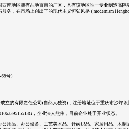
国西南地区拥有占地百亩的厂区，具有该地区唯一专业制造高隔
场上创出了的现代主义恒弘风格 ( modernism Henghon
68号）
注册成立的有限责任公司(自然人独资)，注册地址位于重庆市沙坪坝区大
06339515513G，企业法人熊伟，目前企业处于开业状态。
办公用品、办公设备、工艺美术品、针纺织品、家居用品、木制