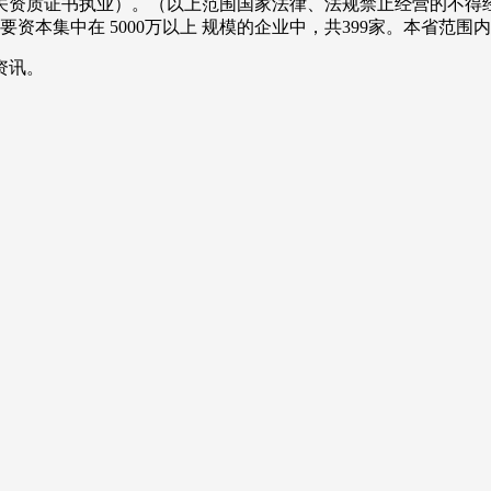
关资质证书执业）。（以上范围国家法律、法规禁止经营的不得
主要资本集中在 5000万以上 规模的企业中，共399家。本省范
资讯。