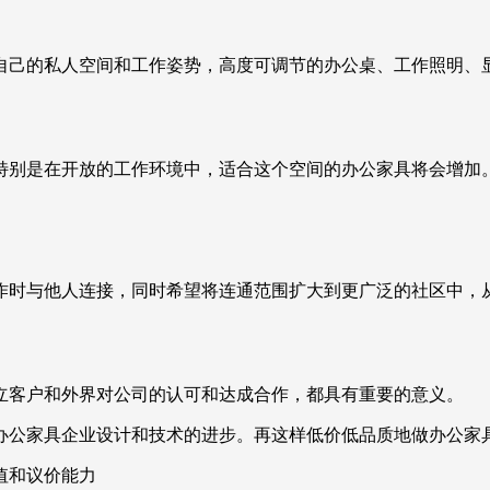
自己的私人空间和工作姿势，高度可调节的办公桌、工作照明、
特别是在开放的工作环境中，适合这个空间的办公家具将会增加
作时与他人连接，同时希望将连通范围扩大到更广泛的社区中，
立客户和外界对公司的认可和达成合作，都具有重要的意义。
办公家具企业设计和技术的进步。再这样低价低品质地做办公家
值和议价能力