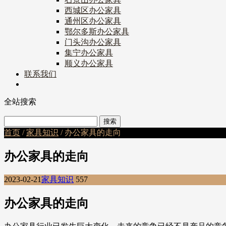
西城区办公家具
通州区办公家具
鄂尔多斯办公家具
门头沟办公家具
集宁办公家具
顺义办公家具
联系我们
全站搜索
首页
/
家具知识
/ 办公家具的走向
办公家具的走向
2023-02-21
家具知识
557
办公家具的走向