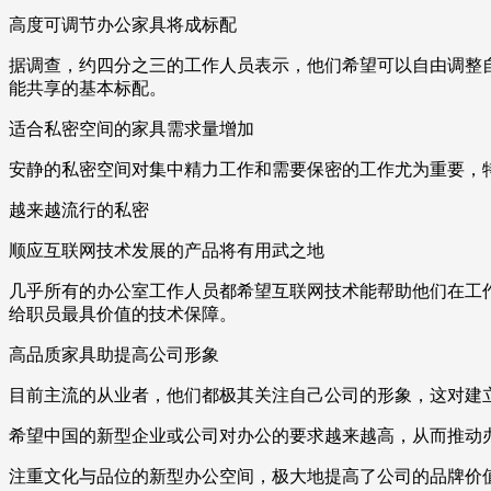
高度可调节办公家具将成标配
据调查，约四分之三的工作人员表示，他们希望可以自由调整
能共享的基本标配。
适合私密空间的家具需求量增加
安静的私密空间对集中精力工作和需要保密的工作尤为重要，
越来越流行的私密
顺应互联网技术发展的产品将有用武之地
几乎所有的办公室工作人员都希望互联网技术能帮助他们在工
给职员最具价值的技术保障。
高品质家具助提高公司形象
目前主流的从业者，他们都极其关注自己公司的形象，这对建
希望中国的新型企业或公司对办公的要求越来越高，从而推动
注重文化与品位的新型办公空间，极大地提高了公司的品牌价