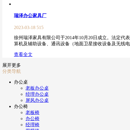
瑞泽办公家具厂
2023-03-18
515
徐州瑞泽家具有限公司于2014年10月20日成立。法
算机及辅助设备、通讯设备（地面卫星接收设备及无线电发
查看全文
展开更多
分类导航
办公桌
老板办公桌
经理办公桌
屏风办公桌
办公椅
老板椅
办公椅
经理椅