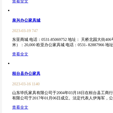
查看全文
泉兴办公家具城
2023-03-19
747
东亚商城 电话：0531-85069752 地址： 天桥北园大街
米）：20,000 欧亚办公家具城 电话：0531- 82887966
查看全文
桓台县办公家具
2023-03-16
1140
山东毕氏家具有限公司于2004年03月18日在桓台县
有限公司于2017年01月06日成立。法定代表人伊海军，
查看全文