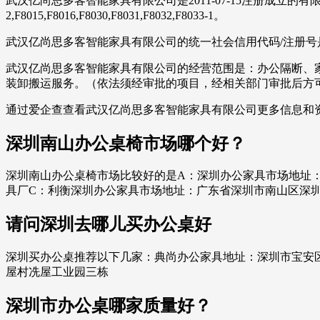
武汉亿尚思多客智能家具有限公司是2011-07-15注册成立的
2,F8015,F8016,F8030,F8031,F8032,F8033-1。
武汉亿尚思多客智能家具有限公司的统一社会信用代码/注册号是914
武汉亿尚思多客智能家具有限公司的经营范围是：办公隔断、
装卸搬运服务。（依法须经审批的项目，经相关部门审批后方
通过爱企查查看武汉亿尚思多客智能家具有限公司更多信息和
深圳南山办公桌椅市场哪个好？
深圳南山办公桌椅市场比较好的是A：深圳办公家具市场地址：
具厂C：利衡深圳办公家具市场地址：广东省深圳市南山区深
请问深圳去哪儿买办公桌好
深圳买办公桌推荐以下几家：典尚办公家具地址：深圳市宝安区
屋村冼屋工业园三栋
深圳市办公桌哪家质量好？