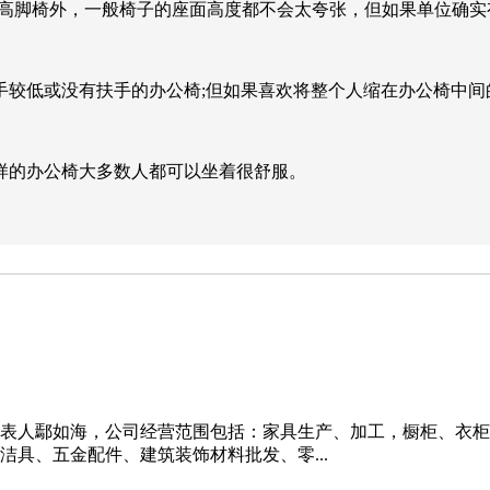
的高脚椅外，一般椅子的座面高度都不会太夸张，但如果单位确实
手较低或没有扶手的办公椅;但如果喜欢将整个人缩在办公椅中间
样的办公椅大多数人都可以坐着很舒服。
法定代表人鄢如海，公司经营范围包括：家具生产、加工，橱柜、
具、五金配件、建筑装饰材料批发、零...