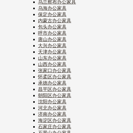
乌兰察布办公家具
乌海办公家具
保定办公家具
内蒙古办公家具
包头办公家具
呼市办公家具
唐山办公家具
大兴办公家具
天津办公家具
山东办公家具
山西办公家具
张家口办公家具
怀柔区办公家具
承德办公家具
昌平区办公家具
朝阳区办公家具
沈阳办公家具
河北办公家具
济南办公家具
海淀区办公家具
石家庄办公家具
石景山办公家具