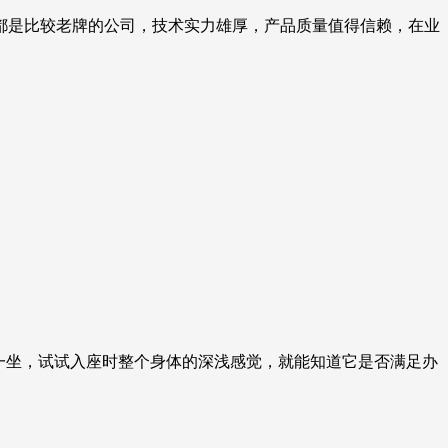
都是比较老牌的公司，技术实力雄厚，产品质量值得信赖，在业
一坐，试试入座时整个身体的深浅感觉，就能知道它是否满足办