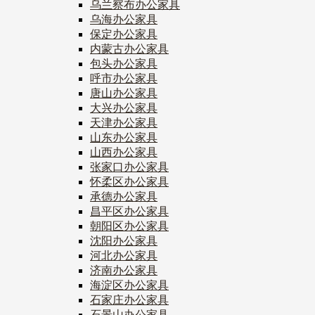
乌兰察布办公家具
乌海办公家具
保定办公家具
内蒙古办公家具
包头办公家具
呼市办公家具
唐山办公家具
大兴办公家具
天津办公家具
山东办公家具
山西办公家具
张家口办公家具
怀柔区办公家具
承德办公家具
昌平区办公家具
朝阳区办公家具
沈阳办公家具
河北办公家具
济南办公家具
海淀区办公家具
石家庄办公家具
石景山办公家具