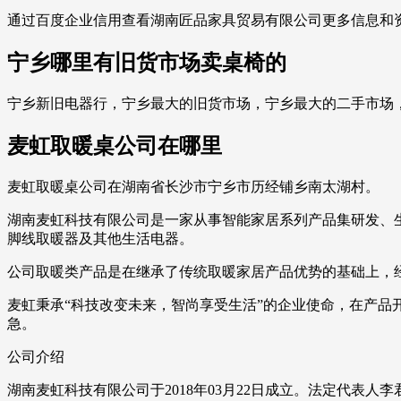
通过百度企业信用查看湖南匠品家具贸易有限公司更多信息和
宁乡哪里有旧货市场卖桌椅的
宁乡新旧电器行，宁乡最大的旧货市场，宁乡最大的二手市场
麦虹取暖桌公司在哪里
麦虹取暖桌公司在湖南省长沙市宁乡市历经铺乡南太湖村。
湖南麦虹科技有限公司是一家从事智能家居系列产品集研发、生
脚线取暖器及其他生活电器。
公司取暖类产品是在继承了传统取暖家居产品优势的基础上，
麦虹秉承“科技改变未来，智尚享受生活”的企业使命，在产
急。
公司介绍
湖南麦虹科技有限公司于2018年03月22日成立。法定代