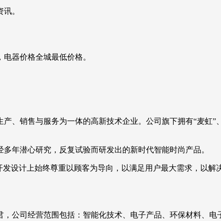
资讯。
，电器价格全城最低价格。
产、销售与服务为一体的高新技术企业。公司旗下拥有“麦虹”、
经多年潜心研究，反复试验而研发出的新时代智能时尚产品。
品开发设计上始终尊重以顾客为导向，以满足用户最大需求，以解
表人李君，公司经营范围包括：智能化技术、电子产品、环保材料、