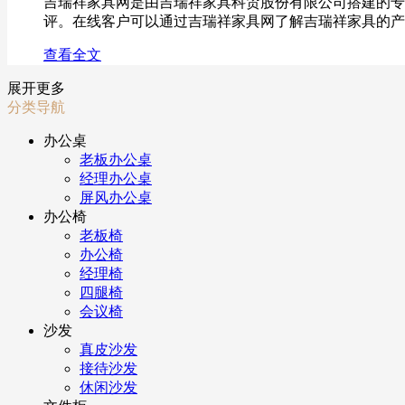
吉瑞祥家具网是由吉瑞祥家具科贸股份有限公司搭建的专
评。在线客户可以通过吉瑞祥家具网了解吉瑞祥家具的产品
查看全文
展开更多
分类导航
办公桌
老板办公桌
经理办公桌
屏风办公桌
办公椅
老板椅
办公椅
经理椅
四腿椅
会议椅
沙发
真皮沙发
接待沙发
休闲沙发