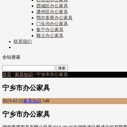
西城区办公家具
通州区办公家具
鄂尔多斯办公家具
门头沟办公家具
集宁办公家具
顺义办公家具
联系我们
全站搜索
首页
/
家具知识
/ 宁乡市办公家具
宁乡市办公家具
2023-02-21
家具知识
548
宁乡市办公家具