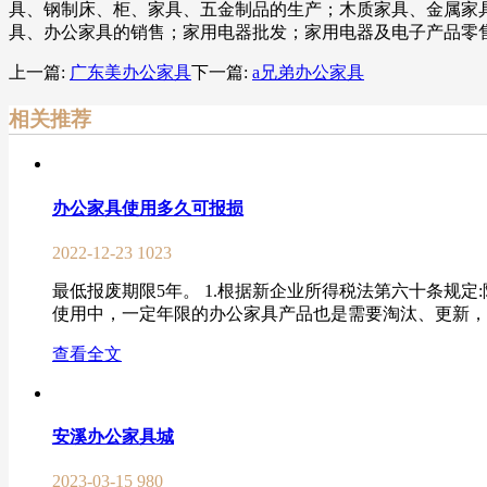
具、钢制床、柜、家具、五金制品的生产；木质家具、金属家
具、办公家具的销售；家用电器批发；家用电器及电子产品零
上一篇:
广东美办公家具
下一篇:
a兄弟办公家具
相关推荐
办公家具使用多久可报损
2022-12-23
1023
最低报废期限5年。 1.根据新企业所得税法第六十条规定
使用中，一定年限的办公家具产品也是需要淘汰、更新，其
查看全文
安溪办公家具城
2023-03-15
980