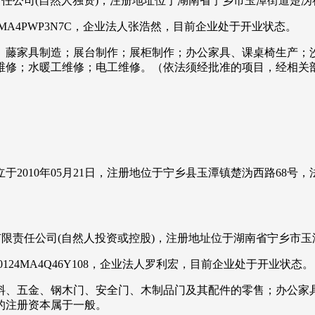
有限责任公司(自然人独资)，注册地址位于湖南省宁乡市玉潭街道楚
4MA4PWP3N7C，企业法人张浩然，目前企业处于开业状态。
、藤家具制造；展台制作；展柜制作；办公家具、课桌椅生产；
维修；水暖工维修；电工维修。（依法须经批准的项目，经相关
。
于2010年05月21日，注册地位于宁乡县玉潭镇楚沩西路68
的有限责任公司(自然人投资或控股)，注册地址位于湖南省宁乡市玉潭
124MA4Q46Y108，企业法人罗利宏，目前企业处于开业状态。
料、五金、钢木门、安全门、木制品门及其配件的零售；办公家
的注册资本属于一般。