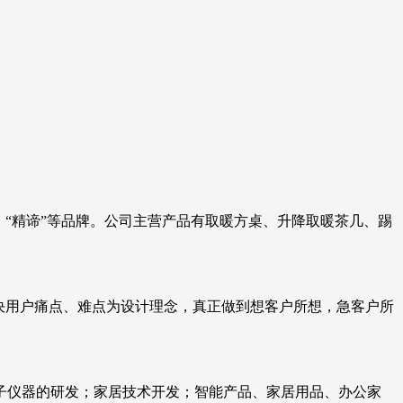
“精谛”等品牌。公司主营产品有取暖方桌、升降取暖茶几、踢
决用户痛点、难点为设计理念，真正做到想客户所想，急客户所
电子仪器的研发；家居技术开发；智能产品、家居用品、办公家