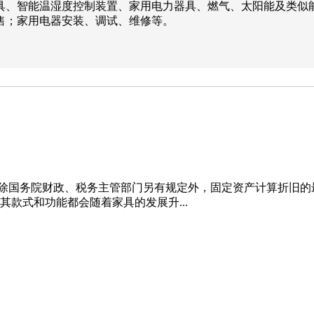
具、智能温湿度控制装置、家用电力器具、燃气、太阳能及类似
售；家用电器安装、调试、维修等。
:除国务院财政、税务主管部门另有规定外，固定资产计算折旧的最低
款式和功能都会随着家具的发展升...