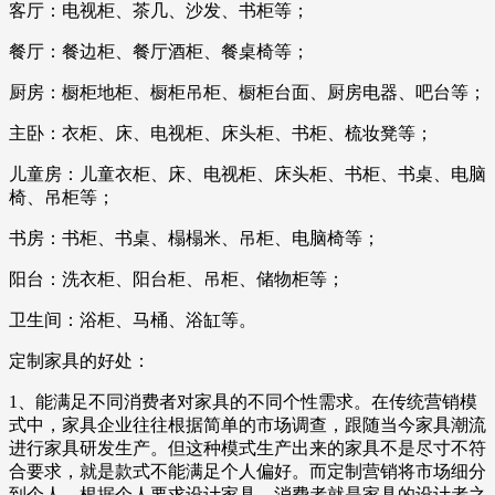
客厅：电视柜、茶几、沙发、书柜等；
餐厅：餐边柜、餐厅酒柜、餐桌椅等；
厨房：橱柜地柜、橱柜吊柜、橱柜台面、厨房电器、吧台等；
主卧：衣柜、床、电视柜、床头柜、书柜、梳妆凳等；
儿童房：儿童衣柜、床、电视柜、床头柜、书柜、书桌、电脑
椅、吊柜等；
书房：书柜、书桌、榻榻米、吊柜、电脑椅等；
阳台：洗衣柜、阳台柜、吊柜、储物柜等；
卫生间：浴柜、马桶、浴缸等。
定制家具的好处：
1、能满足不同消费者对家具的不同个性需求。在传统营销模
式中，家具企业往往根据简单的市场调查，跟随当今家具潮流
进行家具研发生产。但这种模式生产出来的家具不是尽寸不符
合要求，就是款式不能满足个人偏好。而定制营销将市场细分
到个人，根据个人要求设计家具，消费者就是家具的设计者之