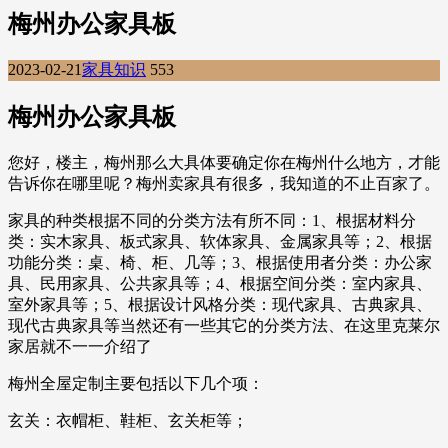
梅州办公家具板
2023-02-21
家具知识
553
梅州办公家具板
您好，楼主，梅州那么大具体要确定你在梅州什么地方，才能
告诉你在哪里呢？梅州卖家具有很多，我知道的不止百家了。
家具的种类根据不同的分类方法有所不同：1、根据材料分
类：实木家具、板式家具、软体家具、金属家具等；2、根据
功能分类：桌、椅、柜、几等；3、根据使用者分类：办公家
具、民用家具、公共家具等；4、根据空间分类：室内家具、
室外家具等；5、根据设计风格分类：现代家具、古典家具、
现代古典家具等当然还有一些其它的分类方法、在这里克莱尔
家居就不一一介绍了
梅州全屋定制主要包括以下几个项：
玄关：衣帽柜、鞋柜、玄关柜等；