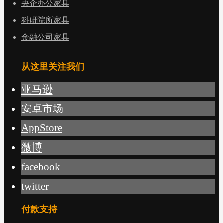
央企办公家具
科研院所家具
金融公司家具
从这里关注我们
亚马逊
安卓市场
AppStore
微博
facebook
twitter
付款支持