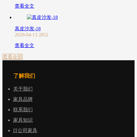
查看全文
真皮沙发-18
2020-04-13
2852
查看全文
查看全部
了解我们
关于我们
家具品牌
联系我们
家具知识
IT公司家具