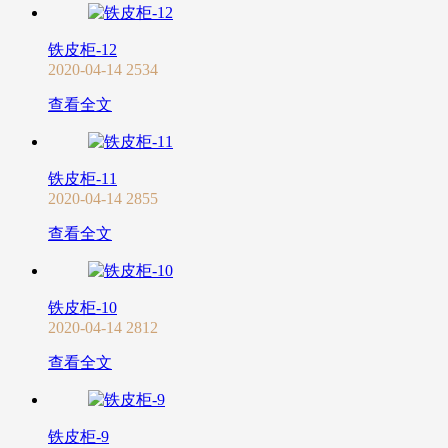
铁皮柜-12
2020-04-14
2534
查看全文
铁皮柜-11
2020-04-14
2855
查看全文
铁皮柜-10
2020-04-14
2812
查看全文
铁皮柜-9