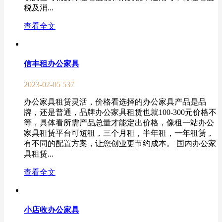
税及消...
查看全文
信丰租办公家具
2023-02-05
537
办公家具租赁灵活，价格看选择的办公家具产品是品
牌，还是普通，品牌办公家具租赁也就100-300元价格不
等，具体看所需产品总量才能定出价格，像租一站办公
家具租赁平台可短租，三个月租，半年租，一年租赁，
有不同的配置方案，让您创业更节约成本。 国内办公家
具租赁...
查看全文
小店收办公家具