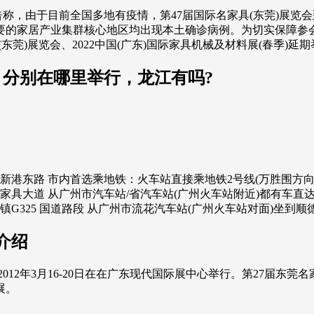
公告称，由于目前全国多地有疫情，第47届国际名家具(东莞)展
家居产业集群核心地区均出现本土确诊病例。为切实保障参会人员
莞)展览会、2022中国(广东)国际家具机械及材料展(春季)延
，分别在哪里举行，龙江有吗?
新港东路 市内首选乘地铁：火车站直接乘地铁2号线(万胜围方向
家具大道 从广州市汽车站/省汽车站(广州火车站附近)都有车直
G325 国道路段 从广州市流花汽车站(广州火车站对面)坐到顺
介绍
于2012年3月16-20日在在广东现代国际展中心举行。第27届
展。