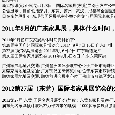
延期举行
新京报讯(记者张洁)2月28日，国际名家具(东莞)展览会发布
公告显示，目前包括深圳、东莞、苏州、武汉、成都等全国重要的
日在东莞厚街·广东现代国际展览中心举办的第47届国际名家具(东
2011年9月的广东家具展，具体什么时间
2011年9月份广东家展具体时间安排如下:
第28届中国广州国际家具博览会 2011年9月7日-10日 广东广州
第22届“龙”家具展览会 2011年9月6日-9日 广东顺德龙江
第26届国际名家具展览会 2011年9月5日-9日 广东东莞厚街
广州家展地址及交通: 广州琶洲国际会展中心位于广州市海珠区
东莞家展地址及交通: 广东现代国际博览中心位于东莞市厚街镇
顺德家展地址及交通: 顺德前进会展中心位于佛山市顺德区龙江镇
2012第27届（东莞）国际名家具展览会的
2012第27届(东莞)国际名家具展览会(简称：东莞名家具展)将
届东莞名家具预计展出27万平方米的规模，1000多家参展商参