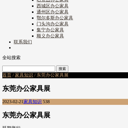
西城区办公家具
通州区办公家具
鄂尔多斯办公家具
门头沟办公家具
集宁办公家具
顺义办公家具
联系我们
全站搜索
首页
/
家具知识
/ 东莞办公家具展
东莞办公家具展
2023-02-21
家具知识
538
东莞办公家具展