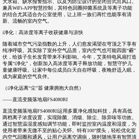
大水箱、缺水报警指示、以及为防尘设计的全闭合式出风口。
兼具WiFi-APP智慧控制，其特色回圈抑菌系统及等离子功能
的结合尤其适合办公室使用，让上班一族们再忙也能享有清
新、流畅的室内空气。
i净化：高浓度等离子收获健康与凉快
随着城市空气污染指数的上升，人们愈发渴望在穹顶之下享有
纯净呼吸。其实除了室外空气品质，室内空气也可能四面“霾”
伏，给孩子生长发育带来不利影响。今年，艾美特电风扇打造
专属“i净化”，创新加入高浓度等离子释放功能，智慧守护儿
童健康呼吸。让家中每位成员白天自在呼吸，夜晚舒适入眠，
成为家庭的空气良伴。
（i净化远离“尘”嚣 健康拥抱大自然）
——直流变频落地扇FS4080RI
直流变频落地扇FS4080RI运用多重净化感知科技，具有高低
两档离子浓度设置，实现除菌、消烟、除尘、除异味等功效。
通过智慧温湿度感知调节功能，即时监控室内温度和湿度，为
使用者带来无微不至的贴心关怀。特有100°摆头，轻松优化室
内空气回圈和通风，让用户远离空调病，随时随地享有智慧清