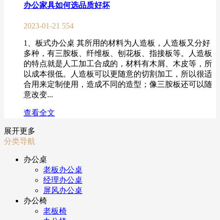
办公家具如何选品质好坏
2023-01-21
554
1、板式办公桌 其所用的材料为人造板，人造板又分好
多种，有三胺板、纤维板、刨花板、指接板等。人造板
的特点就是人工加工合成的，材料有木屑、木皮等，所
以成本很低。人造板可以更随意的切割加工，所以很适
合用来定制使用，造成不同的造型；像三胺板还可以随
意改变...
查看全文
展开更多
分类导航
办公桌
老板办公桌
经理办公桌
屏风办公桌
办公椅
老板椅