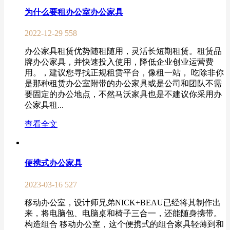
为什么要租办公室办公家具
2022-12-29
558
办公家具租赁优势随租随用，灵活长短期租赁。租赁品
牌办公家具，并快速投入使用，降低企业创业运营费
用。，建议您寻找正规租赁平台，像租一站， 吃除非你
是那种租赁办公室附带的办公家具或是公司和团队不需
要固定的办公地点，不然马沃家具也是不建议你采用办
公家具租...
查看全文
便携式办公家具
2023-03-16
527
移动办公室，设计师兄弟NICK+BEAU已经将其制作出
来，将电脑包、电脑桌和椅子三合一，还能随身携带。
构造组合 移动办公室，这个便携式的组合家具轻薄到和