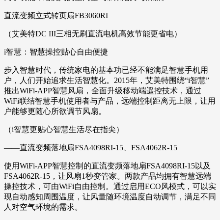
直流变频立式转页扇FB3060RI
（艾美特DC III三相无刷直流电机高效节能更省电）
i智慧：智慧操控贴心自由便捷
步入智慧时代，传统家电的基本功已经不能满足智慧手机用
户，人们开始追求生活智慧化。2015年，艾美特围绕“i智慧”
推出WiFi-APP智慧风扇，全面升级移动端遥控技术，通过
WiFi联结智慧手机使用者与产品，远端控制距离无上限，让用
户能够更随心所欲调节风扇。
（i智慧更贴心智慧生活尽在指尖）
——直流变频落地扇FSA4098RI-15、FSA4062R-15
使用WiFi-APP智慧控制的直流变频落地扇FSA4098RI-15以及
FSA4062R-15，让风扇1秒变管家。两款产品均拥有智慧远端
操控技术，可由WiFi自由控制。通过启用ECO风模式，可以实
现自动感知周围温度，让风量随环境温度自动调节，满足不同
人对空气环境的需求。