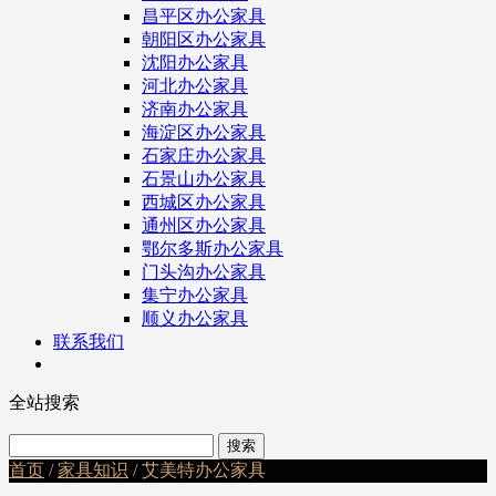
昌平区办公家具
朝阳区办公家具
沈阳办公家具
河北办公家具
济南办公家具
海淀区办公家具
石家庄办公家具
石景山办公家具
西城区办公家具
通州区办公家具
鄂尔多斯办公家具
门头沟办公家具
集宁办公家具
顺义办公家具
联系我们
全站搜索
首页
/
家具知识
/ 艾美特办公家具