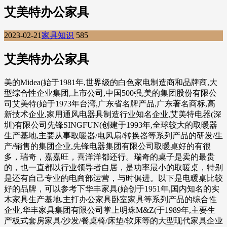
艾美特办公家具
2023-02-21
家具知识
585
艾美特办公家具
美的Midea(始于1981年,世界级的白色家电制造商和品牌商,大
型综合性企业集团,上市公司,中国500强,美的集团股份有限公
司艾美特(始于1973年台湾,广东省名牌产品,广东著名商标,高
新技术企业,家用通风电器具制造行业知名企业,艾美特电器(深
圳)有限公司先锋SINGFUN(创建于1993年,全球较大的取暖器
生产基地,主要从事取暖器/电风扇/转换器等系列产品的研发/生
产/销售的集团企业,先锋电器集团有限公司取暖桌好的有很
多，瑞奇，嘉嘉旺，喜洋洋都还行。瑞奇的桌子是卖的最贵
的，也一直都以行业领导者自居，是功率最小的取暖桌，特别
是还有自己专业的电商部运营，与时俱进。以下是电暖桌比较
好的品牌，可以参考下华丰家具(始创于1951年,国内知名的实
木家具生产基地,主打办公家具卧室家具等系列产品的综合性
企业,华丰家具集团有限公司掌上明珠M&Z(于1989年,主要生
产板式套房家具/沙发/餐桌椅/床垫/软床等的大型现代家具企业