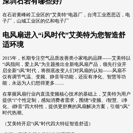
深圳石岩有哪些好厂
在石岩黄峰岭工业区的“艾美特“电器厂，台湾工业恩思迈，电
子厂，山城工业区的亿和电子厂
电风扇进入“i风时代”艾美特为您智造舒
适环境
2015年，长期专注空气品质改善类小家电的品牌——艾美特以
“i风指间，爱上风”为主题推出全新电风扇产品，领先行业开
启全新“i风”时代，将彻底改变人们对风扇的认知——风扇不
仅有调节气温、变频、静音等功能，还应有净化、智慧等功
能，永远为人们想得更多……
在掌握风扇行业内直流变频核心技术的基础上，艾美特为用户
提供“i”个性定制，感知消费者需求，围绕“i变频、i智慧、i净
化、i静音”四大特性，提供更舒爽的风扇解决方案，引领“i风”
时代热潮。
（艾美特开启“i风”时代四大特征智造舒适）