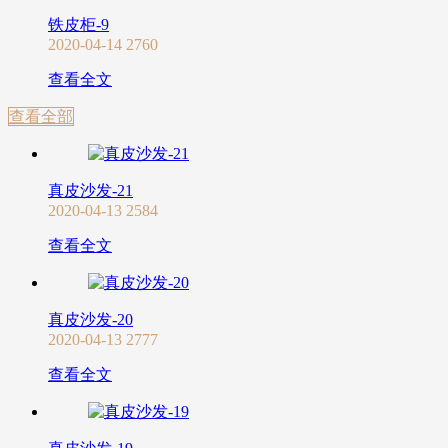
铁皮柜-9
2020-04-14
2760
查看全文
查看全部
真皮沙发-21
2020-04-13
2584
查看全文
真皮沙发-20
2020-04-13
2777
查看全文