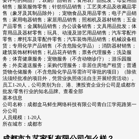
要许可的商品）；农副产品销售；食用农产品批发；母婴用品
销售；服装服饰零售；针纺织品销售；工艺美术品及收藏品零
售（象牙及其制品除外）；宠物食品及用品零售；电子产品销
售；家用电器销售；家居用品销售；照相机及器材销售；五金
产品零售；金属制品销售；办公设备销售；文具用品批发；体
育用品及器材零售；玩具、动漫及游艺用品销售；汽车零配件
零售；摩托车及零配件零售；汽车装饰用品销售；机械设备租
赁；专用化学产品销售（不含危险化学品）；消防器材销售；
建筑装饰材料销售；礼品花卉销售；票务代理服务；洗染服
务；体育健康服务；宠物服务（不含动物诊疗）；游乐园服
务；外卖递送服务；采购代理服务；非居住房地产租赁；普通
货物仓储服务（不含危险化学品等需许可审批的项目）（除依
法须经批准的项目外，凭营业执照依法自主开展经营活动）。
员工1-20人，公司类别为台、港、澳投资企业分公司是成都市
批发/零售行业的知名品牌。查看全部
基本信息
公司名称：成都盒马鲜生网络科技有限公司青白江学苑路第一
分公司
人员规模：1-20人
所在城市：成都市
成都市九艺家私有限公司怎么样？