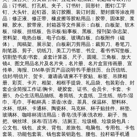
品：订书机、打孔机、夹子、订书针、回形针、图钉/工字
钉、大头针、起钉器、装订胶圈、装订封面、塑封膜等涂改用
品：修正液、修正带、橡皮擦等胶粘用品：胶带、固体胶、浆
糊、胶水、胶带座、封箱器等文件展示：白板、白板架、软木
板、绿板、挂纸板、告示板/贴事板、黑板、报刊架/杂志架、
资料架、电热台板、电子白板、玻璃白板、白板附件（磁
体）、阅稿架、展示架、白板刷刀剪用品：裁剪刀、卷笔刀、
削笔器、剪子、切纸刀、美工刀书签、书立、看书书写垫板、
切割垫书皮/书套、桌套计算器、尺子、圆规、三角板、放大
镜4、图文用品名片及名片夹，名片册、名片盒宣传画册、宣
传单、海报、DM单/折页产品说明书/手册挂历、台历信纸、
信封/明信片、贺卡、邀请函/请柬不干胶贴、标签、吊牌相
册、彩页、卡片、相架、相框手提袋、礼品袋、包装彩合、封
套企业简报工作证/胸卡、硬胶套、证书、会员卡、卡套、卡
册5、办公生活用品抽纸、卷筒纸、大盘纸、卫生纸、纸巾/湿
巾、毛巾、手帕杯具：茶壶/水壶、茶具、保温杯、塑料杯、
水杯、纸杯、卡通杯、陶瓷杯、马克杯、杯子贴挂件、杯垫、
玻璃杯、咖啡杯清洁用品：香皂/洗手液/洗衣粉、刷子、拖
把、钢丝球、抹布/百洁布、洁厕王、垃圾桶、垃圾袋包具：
公文包、钱包、皮夹、背包、差旅包、电脑包、专用包、卡包
套装、功能包套装、钱包套装钥匙包、腰包、拉杆箱手机通