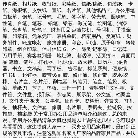
传真纸、相片纸、收银纸、彩喷纸、信纸/稿纸、包装纸、 卡
纸、海报纸、皮纹纸、宣纸、名片纸、其他纸品 E、办公用笔
白板笔、钢笔、记号笔、毛笔、签字笔、荧光笔、圆珠笔、中
性笔、台笔、笔芯、 铅笔、铅芯、激光笔、绘图笔、油漆
笔、光盘笔、粉笔 F、财务用品 点验钞机、号码机、手提金
库、印章箱、凭单凭证、表格单据、档案用品、复写纸， 财
务附件、账皮帐芯、账簿账册、印台、印油、原子印章、转轮
印章、组合印章、信封信纸 G、本、簿类 记事簿、日记簿、
万用手册、宾客签到册、地址簿、电话簿、活页簿 H、桌面用
品 笔筒、笔座、打孔器、地球仪、放大镜、日历座、湿指
器、书立、文稿架、写字板、 告示贴、标签系列、便条纸、
订书机、起钉器、胶带/双面胶、修正液、修正带、胶水/胶
棒、 名片盒、名片册、削笔器、转笔刀、笔盒、笔袋、板
擦、壁纸刀、剪刀、垫板、三针一钉 I、资料管理 文件柜、文
件筐、文件盘、报刊架、杂志架、展示架、公文篮、档案盒
J、文件夹册 板夹、公事包、证件卡、资料册、弹簧夹、打孔
夹、抽杆夹、文件套、像册、名片册、 票据夹、拉链袋、按
扣袋、档案袋 关于常用办公用品清单就介绍到这，总的来
说，常用办公用品清单大概也就是以上说的这几些，你可以参
考看看的，这边提醒大家一下：买办公用品家具时，最好到正
规的家具市场，注意选购知名家具厂家的品牌家具产品，并认