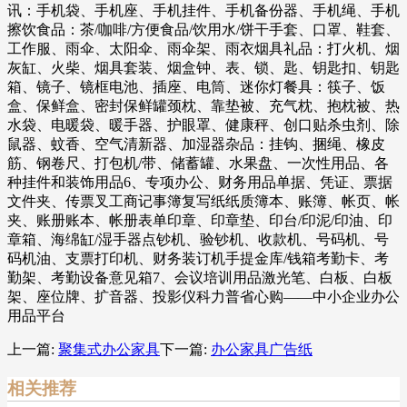
讯：手机袋、手机座、手机挂件、手机备份器、手机绳、手机
擦饮食品：茶/咖啡/方便食品/饮用水/饼干手套、口罩、鞋套、
工作服、雨伞、太阳伞、雨伞架、雨衣烟具礼品：打火机、烟
灰缸、火柴、烟具套装、烟盒钟、表、锁、匙、钥匙扣、钥匙
箱、镜子、镜框电池、插座、电筒、迷你灯餐具：筷子、饭
盒、保鲜盒、密封保鲜罐颈枕、靠垫被、充气枕、抱枕被、热
水袋、电暖袋、暖手器、护眼罩、健康秤、创口贴杀虫剂、除
鼠器、蚊香、空气清新器、加湿器杂品：挂钩、捆绳、橡皮
筋、钢卷尺、打包机/带、储蓄罐、水果盘、一次性用品、各
种挂件和装饰用品6、专项办公、财务用品单据、凭证、票据
文件夹、传票叉工商记事簿复写纸纸质簿本、账簿、帐页、帐
夹、账册账本、帐册表单印章、印章垫、印台/印泥/印油、印
章箱、海绵缸/湿手器点钞机、验钞机、收款机、号码机、号
码机油、支票打印机、财务装订机手提金库/钱箱考勤卡、考
勤架、考勤设备意见箱7、会议培训用品激光笔、白板、白板
架、座位牌、扩音器、投影仪科力普省心购——中小企业办公
用品平台
上一篇:
聚集式办公家具
下一篇:
办公家具广告纸
相关推荐