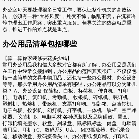
办公室每天要处理很多日常工作，要保证整个机关的高效运
转，必须有一种“大将风度”，处变不惊，临乱不慌，在沉着冷
静中理出工作思路，突出重点服务。领导关注的热点就是重
点，推进工作的难点就是重点。
办公用品清单包括哪些
【算一算你家装修要花多少钱】
常用办公用品我相信大多数对它都有所了解，办公用品是我们
在工作中经常会接触到，办公用品的范围其实很广，不仅仅包
括一些简单的文具事物用品，还包括一些办公器材、办公设备
等等。那么常用办公用品清单有哪些，办公用品可以分为哪几
类？ A、办公设备 保险柜、白板、标签机、传真机、打印
机、电话机、复印机、考勤机、 收银机、碎纸机、装订机、
塑封机、热熔机、带膜机、支票打印机、钥匙箱、点验钞机、
电子白板、投影机、幻灯机、打字机、一体机、铁柜、空气净
化器、胶装机 B、电脑耗材 各种原装以及品牌硒鼓、墨盒、
打印机填充墨水、软盘、刻录盘、鼠标鼠标垫、健盘、电脑清
洁用品、耳机 ) C、数码系列 U盘、 MP3播放器、数码录音
笔、移动硬盘、数码摄像头 D、办公用纸 复印纸、打印纸、