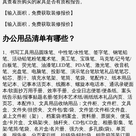
真查看所购买的家具是否有质检报告。
【输入面积，免费获取装修报价】
【输入面积，免费获取装修报价】
办公用品清单有哪些？
1、书写工具用品圆珠笔、中性笔/水性笔、签字笔、钢笔铅
笔、活动铅笔粉笔魔术笔、美工笔、宝珠笔、马克笔/记号笔/
白板笔、荧光笔、油漆笔LED笔、PDA笔、激光笔、收音机
笔、光盘笔、电脑笔、投影笔、演示笔台笔软笔礼品笔笔芯、
铅芯、墨汁、填充水笔架、笔筒、笔袋、笔配件2、纸本用品
笔记本、记事本活页本、线圈本、螺旋本电话本、通讯录硬面
本/软面抄万用手册、效率手册、企业日志便签/便条纸、案头
纸告示贴/报事贴题名册/签到本艺术纸/画纸纸本礼品内页、活
页芯、本配件3、文具用品收纳用品：文件柜、文件栏、文具
盒、文件夹/挂捞夹、文件包/套/袋、文件篮/文件框/文件盘、
桌上文件柜（架）、档案袋/档案盒、资料册、票据夹、便笺
盒/卡片盒、文稿架/夹、抽杆夹、CD包/CD盒、相册/影集、笔
架/笔筒/笔袋、名片盒/名片册、强力夹、多孔膜(袋)、单页
夹、报告夹、分页索引纸、拉链袋/钮扣袋、钥匙箱等装订用